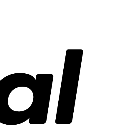
PayPal