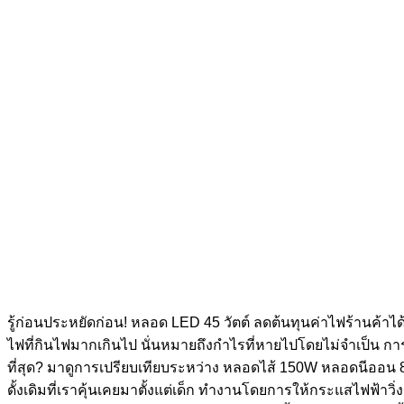
รู้ก่อนประหยัดก่อน! หลอด LED 45 วัตต์ ลดต้นทุนค่าไฟร้านค้าได้ย
ไฟที่กินไฟมากเกินไป นั่นหมายถึงกำไรที่หายไปโดยไม่จำเป็น
ที่สุด? มาดูการเปรียบเทียบระหว่าง หลอดไส้ 150W หลอดนีอ
ดั้งเดิมที่เราคุ้นเคยมาตั้งแต่เด็ก ทำงานโดยการให้กระแสไฟฟ้