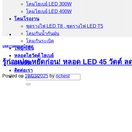
โคมไฮเบย์ LED 300W
โคมไฮเบย์ LED 400W
โคมโรงงาน
ชุดรางไฟ LED T8 , ชุดรางไฟ LED T5
โคมกันน้ำกันฝุ่น
โคมกันระเบิด
บทความ
,
หลอดไฟ led
ไฟฉุกเฉิน
หลอดไฮวัตต์ ไฮเบย์
รู้ก่อนประหยัดก่อน! หลอด LED 45 วัตต์ ลด
สวิทช์ชิ่ง
ติดต่อเรา
Posted on
19/03/2025
by
richest
Search
for: