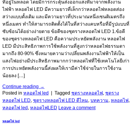
ที่อยู่ในหลอด โดยมีการกระตุ้นส่งออกแสงที่มาจากพลังงาน
ไฟฟ้า หลอดไฟ LED มีความยาวที่เล็กกว่าหลอดไฟหลอดส่อง
สว่างแบบดั้งเดิม และมีความยาวที่ประมาณหนึ่งเซนติเมตรถึง
หนึ่งเมตร ทำให้สามารถติดตั้งได้ในที่สว่างแคบหรือที่มีรูปแบบที่
ซับซ้อนได้อย่างง่ายดาย ข้อดีของชุดรางหลอดไฟ LED 1.ข้อดี
ของชุดรางหลอดไฟ LED คือความประหยัดพลังงาน หลอดไฟ
LED มีประสิทธิภาพการใช้พลังงานที่สูงกว่าหลอดไฟธรรมดา
มากถึง 80-90% ซึ่งหมายความว่าเปลี่ยนพลังงานไฟฟ้าให้เป็น
แสงไฟอย่างมีประสิทธิภาพมากกว่าหลอดไฟที่ใช้เทคโนโลยีเก่า
การประหยัดพลังงานนี้ส่งผลให้เรามีค่าใช้จ่ายในการใช้งาน
น้อยลง […]
Continue reading
→
Posted in
หลอดไฟ led
|
Tagged
ชุดรางหลอดไฟ
,
ชุดราง
หลอดไฟ LED
,
ชุดรางหลอดไฟ LED ดีไหม
,
บทความ
,
หลอดไฟ
,
หลอดไฟ led
,
หลอดไฟLED
Leave a comment
หลอดไฟ led