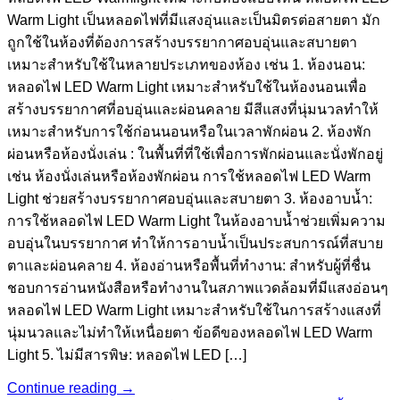
Warm Light เป็นหลอดไฟที่มีแสงอุ่นและเป็นมิตรต่อสายตา มัก
ถูกใช้ในห้องที่ต้องการสร้างบรรยากาศอบอุ่นและสบายตา
เหมาะสำหรับใช้ในหลายประเภทของห้อง เช่น 1. ห้องนอน:
หลอดไฟ LED Warm Light เหมาะสำหรับใช้ในห้องนอนเพื่อ
สร้างบรรยากาศที่อบอุ่นและผ่อนคลาย มีสีแสงที่นุ่มนวลทำให้
เหมาะสำหรับการใช้ก่อนนอนหรือในเวลาพักผ่อน 2. ห้องพัก
ผ่อนหรือห้องนั่งเล่น : ในพื้นที่ที่ใช้เพื่อการพักผ่อนและนั่งพักอยู่
เช่น ห้องนั่งเล่นหรือห้องพักผ่อน การใช้หลอดไฟ LED Warm
Light ช่วยสร้างบรรยากาศอบอุ่นและสบายตา 3. ห้องอาบน้ำ:
การใช้หลอดไฟ LED Warm Light ในห้องอาบน้ำช่วยเพิ่มความ
อบอุ่นในบรรยากาศ ทำให้การอาบน้ำเป็นประสบการณ์ที่สบาย
ตาและผ่อนคลาย 4. ห้องอ่านหรือพื้นที่ทำงาน: สำหรับผู้ที่ชื่น
ชอบการอ่านหนังสือหรือทำงานในสภาพแวดล้อมที่มีแสงอ่อนๆ
หลอดไฟ LED Warm Light เหมาะสำหรับใช้ในการสร้างแสงที่
นุ่มนวลและไม่ทำให้เหนื่อยตา ข้อดีของหลอดไฟ LED Warm
Light 5. ไม่มีสารพิษ: หลอดไฟ LED […]
Continue reading
→