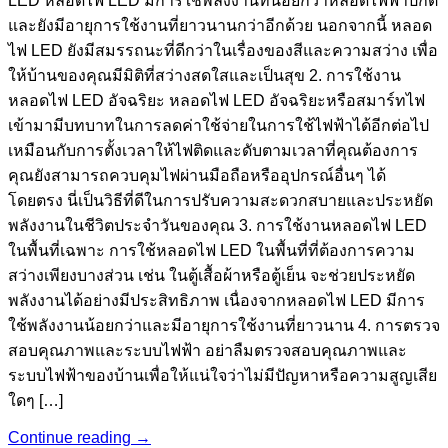
LED หลอดไฟ LED มีการใช้พลังงานที่น้อยกว่าหลอดไฟฟ้าปกติ
และยังมีอายุการใช้งานที่ยาวนานกว่าอีกด้วย นอกจากนี้ หลอด
ไฟ LED ยังมีสมรรถนะที่ดีกว่าในเรื่องของสีและความสว่าง เพื่อ
ให้บ้านของคุณมีมิติที่สว่างสดใสและเป็นสุข 2. การใช้งาน
หลอดไฟ LED อัจฉริยะ หลอดไฟ LED อัจฉริยะหรือสมาร์ทไฟ
เข้ามามีบทบาทในการลดค่าใช้จ่ายในการใช้ไฟฟ้าได้อีกต่อไป
เหมือนกับการตั้งเวลาให้ไฟติดและดับตามเวลาที่คุณต้องการ
คุณยังสามารถควบคุมไฟผ่านมือถือหรืออุปกรณ์อื่นๆ ได้
โดยตรง นี่เป็นวิธีที่ดีในการปรับความสะดวกสบายและประหยัด
พลังงานในชีวิตประจำวันของคุณ 3. การใช้งานหลอดไฟ LED
ในพื้นที่เฉพาะ การใช้หลอดไฟ LED ในพื้นที่ที่ต้องการความ
สว่างเพียงบางส่วน เช่น ในตู้เสื้อผ้าหรือตู้เย็น จะช่วยประหยัด
พลังงานได้อย่างมีประสิทธิภาพ เนื่องจากหลอดไฟ LED มีการ
ใช้พลังงานน้อยกว่าและมีอายุการใช้งานที่ยาวนาน 4. การตรวจ
สอบคุณภาพและระบบไฟฟ้า อย่าลืมตรวจสอบคุณภาพและ
ระบบไฟฟ้าของบ้านเพื่อให้แน่ใจว่าไม่มีปัญหาหรือความสูญเสีย
ใดๆ […]
Continue reading
→