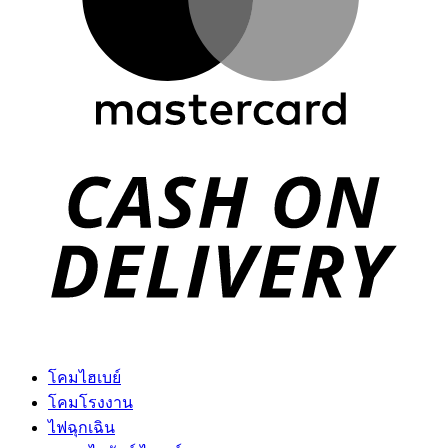
D
โคมไฮเบย์
โคมโรงงาน
ไฟฉุกเฉิน