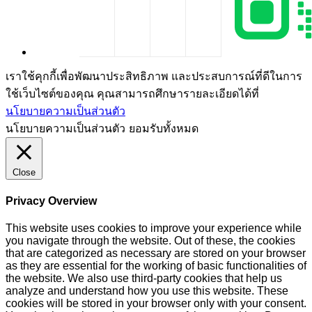
เราใช้คุกกี้เพื่อพัฒนาประสิทธิภาพ และประสบการณ์ที่ดีในการ
ใช้เว็บไซต์ของคุณ คุณสามารถศึกษารายละเอียดได้ที่
นโยบายความเป็นส่วนตัว
นโยบายความเป็นส่วนตัว
ยอมรับทั้งหมด
Close
Privacy Overview
This website uses cookies to improve your experience while
you navigate through the website. Out of these, the cookies
that are categorized as necessary are stored on your browser
as they are essential for the working of basic functionalities of
the website. We also use third-party cookies that help us
analyze and understand how you use this website. These
cookies will be stored in your browser only with your consent.