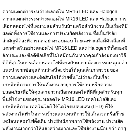
ความแตกต่างระหว่างหลอดไฟ MR16 LED และ Halogen
ความแตกต่างระหว่างหลอดไฟ MR16 LED และ Halogen การ
เลือกหลอดไฟที่เหมาะสมสำหรับบ้านหรือสำนักงานเป็นเรื่องที่มี
ผลต่อทั้งการใช้งานและการประหยัดพลังงาน ซึ่งเป็นปัจจัย
สำคัญที่ต้องพิจารณาอย่างรอบคอบ โดยเฉพาะเมื่อมีตัวเลือกที่
แตกต่างกันอย่างหลอดไฟ MR16 LED และ Halogen ที่ทั้งสองมี
ลักษณะและข้อดีข้อเสียที่ไม่เหมือนกัน หากคุณกำลังมองหาวิธี
ที่ดีที่สุดในการเลือกหลอดไฟที่ตรงกับความต้องการของคุณ คำ
แนะนำจากข้อมูลด้านล่างนี้จะช่วยให้คุณเห็นภาพรวมของ
ความแตกต่างและตัดสินใจได้ง่ายขึ้น ไม่ว่าจะเป็นเรื่อง
ประสิทธิภาพการใช้พลังงาน อายุการใช้งาน หรือความ
ปลอดภัย เพื่อให้คุณสามารถเลือกหลอดไฟที่ดีที่สุดสำหรับทุก
พื้นที่ใช้งานของคุณ หลอดไฟ MR16 LED เทคโนโลยีและ
ประสิทธิภาพ เทคโนโลยี ใช้ไดโอดเปล่งแสง (LED) ที่ใช้
พลังงานไฟฟ้าในการสร้างแสง แทนที่การใช้เส้นลวดหรือก๊าซ
เหมือนหลอดไฟดั้งเดิม ประสิทธิภาพการใช้พลังงาน ประหยัด
พลังงานมากกว่าให้แสงสว่างมากและใช้พลังงานน้อยกว่า อายุ