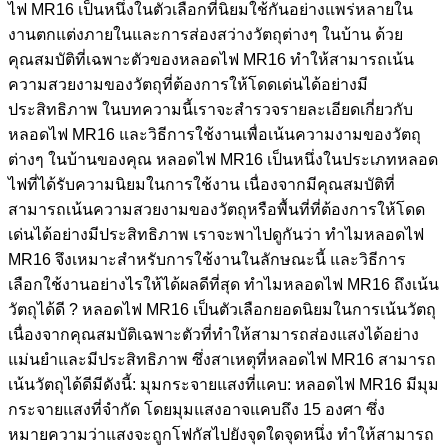
ไฟ MR16 เป็นหนึ่งในตัวเลือกที่นิยมใช้กันอย่างแพร่หลายใน
งานตกแต่งภายในและการส่องสว่างวัตถุต่างๆ ในบ้าน ด้วย
คุณสมบัติที่เฉพาะตัวของหลอดไฟ MR16 ทำให้สามารถเน้น
ความสวยงามของวัตถุที่ต้องการให้โดดเด่นได้อย่างมี
ประสิทธิภาพ ในบทความนี้เราจะสำรวจรายละเอียดเกี่ยวกับ
หลอดไฟ MR16 และวิธีการใช้งานเพื่อเน้นความงามของวัตถุ
ต่างๆ ในบ้านของคุณ หลอดไฟ MR16 เป็นหนึ่งในประเภทหลอด
ไฟที่ได้รับความนิยมในการใช้งาน เนื่องจากมีคุณสมบัติที่
สามารถเน้นความสวยงามของวัตถุหรือพื้นที่ที่ต้องการให้โดด
เด่นได้อย่างมีประสิทธิภาพ เราจะพาไปดูกันว่า ทำไมหลอดไฟ
MR16 จึงเหมาะสำหรับการใช้งานในลักษณะนี้ และวิธีการ
เลือกใช้งานอย่างไรให้ได้ผลดีที่สุด ทำไมหลอดไฟ MR16 ถึงเน้น
วัตถุได้ดี ? หลอดไฟ MR16 เป็นตัวเลือกยอดนิยมในการเน้นวัตถุ
เนื่องจากคุณสมบัติเฉพาะตัวที่ทำให้สามารถส่องแสงได้อย่าง
แม่นยำและมีประสิทธิภาพ ซึ่งสาเหตุที่หลอดไฟ MR16 สามารถ
เน้นวัตถุได้ดีมีดังนี้: มุมกระจายแสงที่แคบ: หลอดไฟ MR16 มีมุม
กระจายแสงที่จำกัด โดยมุมแสงอาจแคบถึง 15 องศา ซึ่ง
หมายความว่าแสงจะถูกโฟกัสไปยังจุดใดจุดหนึ่ง ทำให้สามารถ