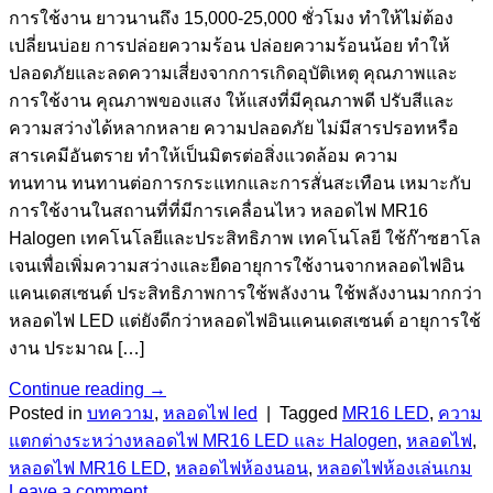
การใช้งาน ยาวนานถึง 15,000-25,000 ชั่วโมง ทำให้ไม่ต้อง
เปลี่ยนบ่อย การปล่อยความร้อน ปล่อยความร้อนน้อย ทำให้
ปลอดภัยและลดความเสี่ยงจากการเกิดอุบัติเหตุ คุณภาพและ
การใช้งาน คุณภาพของแสง ให้แสงที่มีคุณภาพดี ปรับสีและ
ความสว่างได้หลากหลาย ความปลอดภัย ไม่มีสารปรอทหรือ
สารเคมีอันตราย ทำให้เป็นมิตรต่อสิ่งแวดล้อม ความ
ทนทาน ทนทานต่อการกระแทกและการสั่นสะเทือน เหมาะกับ
การใช้งานในสถานที่ที่มีการเคลื่อนไหว หลอดไฟ MR16
Halogen เทคโนโลยีและประสิทธิภาพ เทคโนโลยี ใช้ก๊าซฮาโล
เจนเพื่อเพิ่มความสว่างและยืดอายุการใช้งานจากหลอดไฟอิน
แคนเดสเซนต์ ประสิทธิภาพการใช้พลังงาน ใช้พลังงานมากกว่า
หลอดไฟ LED แต่ยังดีกว่าหลอดไฟอินแคนเดสเซนต์ อายุการใช้
งาน ประมาณ […]
Continue reading
→
Posted in
บทความ
,
หลอดไฟ led
|
Tagged
MR16 LED
,
ความ
แตกต่างระหว่างหลอดไฟ MR16 LED และ Halogen
,
หลอดไฟ
,
หลอดไฟ MR16 LED
,
หลอดไฟห้องนอน
,
หลอดไฟห้องเล่นเกม
Leave a comment