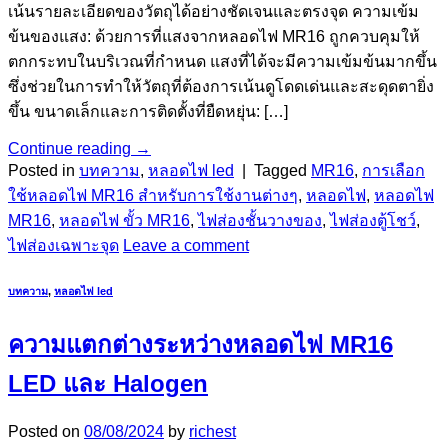
เน้นรายละเอียดของวัตถุได้อย่างชัดเจนและตรงจุด ความเข้ม
ข้นของแสง: ด้วยการที่แสงจากหลอดไฟ MR16 ถูกควบคุมให้
ตกกระทบในบริเวณที่กำหนด แสงที่ได้จะมีความเข้มข้นมากขึ้น
ซึ่งช่วยในการทำให้วัตถุที่ต้องการเน้นดูโดดเด่นและสะดุดตายิ่ง
ขึ้น ขนาดเล็กและการติดตั้งที่ยืดหยุ่น: […]
Continue reading
→
Posted in
บทความ
,
หลอดไฟ led
|
Tagged
MR16
,
การเลือก
ใช้หลอดไฟ MR16 สำหรับการใช้งานต่างๆ
,
หลอดไฟ
,
หลอดไฟ
MR16
,
หลอดไฟ ขั้ว MR16
,
ไฟส่องชั้นวางของ
,
ไฟส่องตู้โชว์
,
ไฟส่องเฉพาะจุด
Leave a comment
บทความ
,
หลอดไฟ led
ความแตกต่างระหว่างหลอดไฟ MR16
LED และ Halogen
Posted on
08/08/2024
by
richest