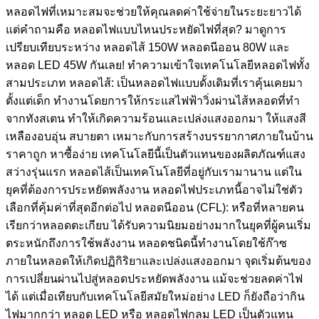
หลอดไฟที่เหมาะสมจะช่วยให้คุณลดค่าใช้จ่ายในระยะยาวได้
แต่คำถามคือ หลอดไฟแบบไหนประหยัดไฟที่สุด? มาดูการ
เปรียบเทียบระหว่าง หลอดไส้ 150W หลอดนีออน 80W และ
หลอด LED 45W กันเลย! ทำความเข้าใจเทคโนโลยีหลอดไฟทั้ง
สามประเภท หลอดไส้: เป็นหลอดไฟแบบดั้งเดิมที่เราคุ้นเคยมา
ตั้งแต่เด็ก ทำงานโดยการให้กระแสไฟฟ้าวิ่งผ่านไส้หลอดที่ทำ
จากทังสเตน ทำให้เกิดความร้อนและเปล่งแสงออกมา ให้แสงสี
เหลืองอบอุ่น สบายตา เหมาะกับการสร้างบรรยากาศภายในบ้าน
ราคาถูก หาซื้อง่าย เทคโนโลยีนี้เป็นตัวแทนของผลิตภัณฑ์แสง
สว่างรุ่นแรก หลอดไส้เป็นเทคโนโลยีที่อยู่กับเรามานาน แต่ใน
ยุคที่ต้องการประหยัดพลังงาน หลอดไฟประเภทนี้อาจไม่ใช่ตัว
เลือกที่คุ้มค่าที่สุดอีกต่อไป หลอดนีออน (CFL): หรือที่หลายคน
เรียกว่าหลอดตะเกียบ ได้รับความนิยมอย่างมากในยุคที่ผู้คนเริ่ม
ตระหนักถึงการใช้พลังงาน หลอดชนิดนี้ทำงานโดยใช้ก๊าซ
ภายในหลอดให้เกิดปฏิกิริยาและเปล่งแสงออกมา จุดเริ่มต้นของ
การเปลี่ยนผ่านไปสู่หลอดประหยัดพลังงาน แม้จะช่วยลดค่าไฟ
ได้ แต่เมื่อเทียบกับเทคโนโลยีสมัยใหม่อย่าง LED ก็ยังถือว่ากิน
ไฟมากกว่า หลอด LED หรือ หลอดไฟกลม LED เป็นตัวแทน