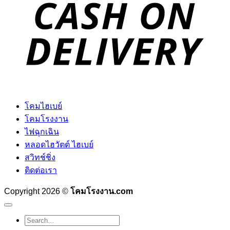
D
โคมไฮเบย์
โคมโรงงาน
ไฟฉุกเฉิน
หลอดไฮวัตต์ ไฮเบย์
สวิทช์ชิ่ง
ติดต่อเรา
Copyright 2026 ©
โคมโรงงาน.com
Search
for: