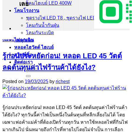
เลย
โคมไฮเบย์ LED 400W
โคมโรงงาน
ชุดรางไฟ LED T8 , ชุดรางไฟ LED T5
โคมกันน้ำกันฝุ่น
โคมกันระเบิด
ไฟฉุกเฉิน
บทความ
,
หลอดไฟ led
หลอดไฮวัตต์ ไฮเบย์
รู้ก่อนประหยัดก่อน! หลอด LED 45 วัตต์
สวิทช์ชิ่ง
ติดต่อเรา
ลดต้นทุนค่าไฟร้านค้าได้ยังไง?
Search
for:
Posted on
19/03/2025
by
richest
รู้ก่อนประหยัดก่อน! หลอด LED 45 วัตต์ ลดต้นทุนค่าไฟร้านค้า
ได้ยังไง? ทุกวันนี้ค่าไฟเป็นหนึ่งในต้นทุนที่หลีกเลี่ยงไม่ได้ โดย
เฉพาะพ่อค้าแม่ค้าที่ต้องเปิดร้านทุกวัน หากใช้หลอดไฟที่กินไฟ
มากเกินไป นั่นหมายถึงกำไรที่หายไปโดยไม่จำเป็น การเลือก