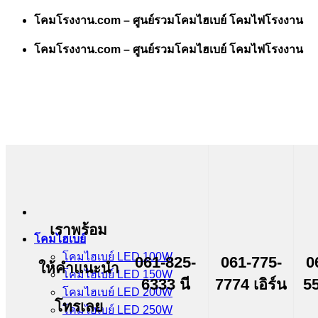
Skip
โคมโรงงาน.com – ศูนย์รวมโคมไฮเบย์ โคมไฟโรงงาน
to
content
โคมโรงงาน.com – ศูนย์รวมโคมไฮเบย์ โคมไฟโรงงาน
เราพร้อม
โคมไฮเบย์
โคมไฮเบย์ LED 100W
061-825-
061-775-
0
ให้คำแนะนำ
โคมไฮเบย์ LED 150W
6333 นี
7774 เอิร์น
55
โคมไฮเบย์ LED 200W
โทรเลย
โคมไฮเบย์ LED 250W