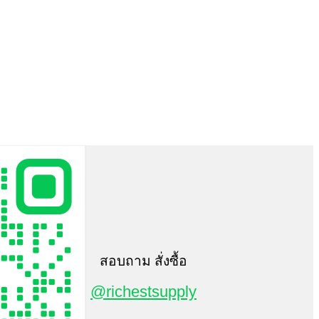
สอบถาม สั่งซื้อ
@richestsupply