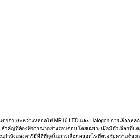
กต่างระหว่างหลอดไฟ MR16 LED และ Halogen การเลือกหลอดไ
ัจจัยสำคัญที่ต้องพิจารณาอย่างรอบคอบ โดยเฉพาะเมื่อมีตัวเลือกท
กคุณกำลังมองหาวิธีที่ดีที่สุดในการเลือกหลอดไฟที่ตรงกับความต้