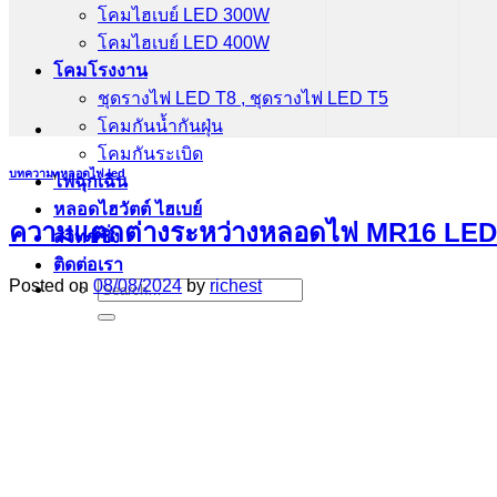
โคมไฮเบย์ LED 300W
โคมไฮเบย์ LED 400W
โคมโรงงาน
ชุดรางไฟ LED T8 , ชุดรางไฟ LED T5
โคมกันน้ำกันฝุ่น
โคมกันระเบิด
บทความ
,
หลอดไฟ led
ไฟฉุกเฉิน
หลอดไฮวัตต์ ไฮเบย์
ความแตกต่างระหว่างหลอดไฟ MR16 LED
สวิทช์ชิ่ง
ติดต่อเรา
Posted on
08/08/2024
by
richest
Search
for: