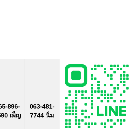
65-896-
063-481-
90 เพ็ญ
7744 นิ่ม