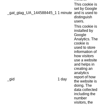
This cookie is
set by Google
_gat_gtag_UA_144588445_1
1 minute
and is used to
distinguish
users.
This cookie is
installed by
Google
Analytics. The
cookie is
used to store
information of
how visitors
use a website
and helps in
creating an
analytics
report of how
_gid
1 day
the website is
doing. The
data collected
including the
number
visitors, the