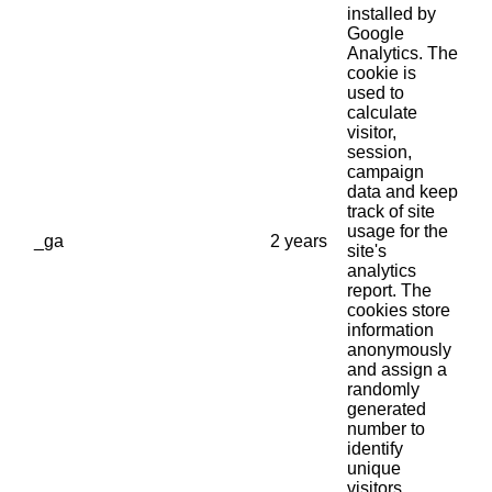
installed by
Google
Analytics. The
cookie is
used to
calculate
visitor,
session,
campaign
data and keep
track of site
usage for the
_ga
2 years
site's
analytics
report. The
cookies store
information
anonymously
and assign a
randomly
generated
number to
identify
unique
visitors.