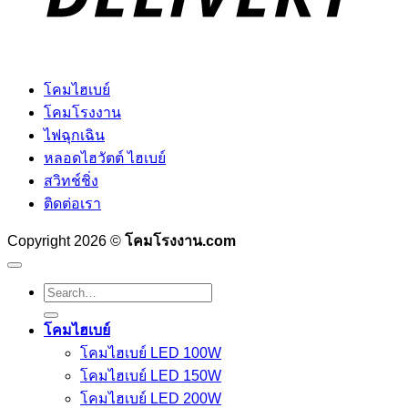
โคมไฮเบย์
โคมโรงงาน
ไฟฉุกเฉิน
หลอดไฮวัตต์ ไฮเบย์
สวิทช์ชิ่ง
ติดต่อเรา
Copyright 2026 ©
โคมโรงงาน.com
Search
for:
โคมไฮเบย์
โคมไฮเบย์ LED 100W
โคมไฮเบย์ LED 150W
โคมไฮเบย์ LED 200W