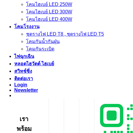
โคมไฮเบย์ LED 250W
โคมไฮเบย์ LED 300W
โคมไฮเบย์ LED 400W
โคมโรงงาน
ชุดรางไฟ LED T8 , ชุดรางไฟ LED T5
โคมกันน้ำกันฝุ่น
โคมกันระเบิด
ไฟฉุกเฉิน
หลอดไฮวัตต์ ไฮเบย์
สวิทช์ชิ่ง
ติดต่อเรา
Login
Newsletter
เรา
พร้อม