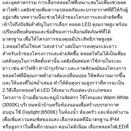
และอุตสาหกรรม การเลือกหลอดไฟที่เหมาะสมไม่เพียงช่วยลด
ค่าไฟฟ้า แต่ยังช่วยเพิ่มความปลอดภัยและบรรยากาศที่ดีให้กับผู้
อยู่อาศัย บทความนี้จะช่วยให้เจ้าของโครงการและฝ่ายจัดซื้อ
เข้าใจถึงปัจจัยสำคัญในการเลือก หลอด LED คุณภาพสูง พร้อม
เปรียบเทียบต้นทุนและข้อดีของการเลือกผลิตภัณฑ์ที่ได้
มาตรฐาน เพื่อให้โครงการของคุณมีประสิทธิภาพสูงสุด
1.หลอดไฟไม่ใช่แค่ “แสงสว่าง” แต่เป็นการลงทุนระยะยาว
สำหรับเจ้าของโครงการและฝ่ายจัดซื้อ หลอดไฟไม่ได้เป็นเพียง
แค่ต้นทุนในการติดตั้งเท่านั้น แต่ยังมีผลต่อค่าใช้จ่ายในระยะ
ยาว เช่น ค่าไฟฟ้า ค่าบำรุงรักษา และภาพลักษณ์ของโครงการ
หลอดไฟที่มีคุณภาพต่ำอาจต้องเปลี่ยนบ่อย ใช้พลังงานมากขึ้น
และให้แสงที่ไม่สม่ำเสมอ ทำให้ต้นทุนรวมสูงกว่าที่ควรจะเป็น
2.วิธีเลือกหลอดไฟ LED ให้เหมาะกับแต่ละประเภทของ
โครงการ บ้านเดี่ยวและหมู่บ้านจัดสรร ใช้โทนแสง Warm White
(3000K) บริเวณหน้าบ้านหรือห้องนอนเพื่อสร้างบรรยากาศ
อบอุ่น ใช้ Daylight (6500K) ในห้องน้ำ ห้องครัว และห้องทำงาน
เพื่อเพิ่มความคมชัดของแสง เลือกหลอดที่มีมาตรฐาน IP44
หรือสูงกว่าในพื้นที่ภายนอก คอนโดมิเนียม เลือกหลอดไฟLEDที่