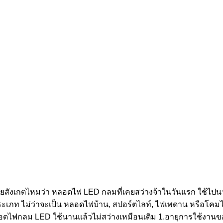
สังเกตไหมว่า หลอดไฟ LED กลมที่เคยสว่างจ้าในวันแรก ใช้ไปนาน
ประเภท ไม่ว่าจะเป็น หลอดไฟบ้าน, สปอร์ตไลท์, ไฟเพดาน หรือโคม
อดไฟกลม LED ใช้นานแล้วไม่สว่างเหมือนเดิม 1.อายุการใช้งานขอ