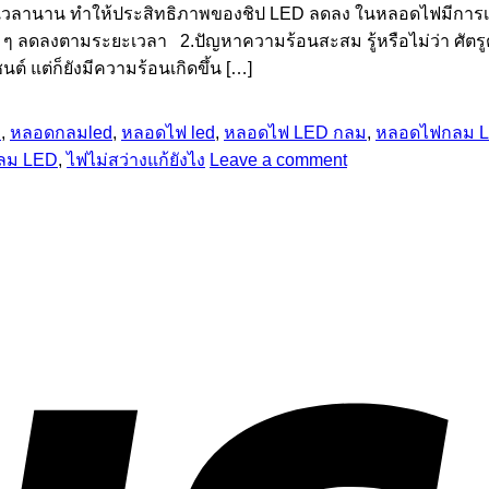
เป็นเวลานาน ทำให้ประสิทธิภาพของชิป LED ลดลง ในหลอดไฟมีการเ
ย ๆ ลดลงตามระยะเวลา 2.ปัญหาความร้อนสะสม รู้หรือไม่ว่า ศั
 แต่ก็ยังมีความร้อนเกิดขึ้น […]
D
,
หลอดกลมled
,
หลอดไฟ led
,
หลอดไฟ LED กลม
,
หลอดไฟกลม 
ลม LED
,
ไฟไม่สว่างแก้ยังไง
Leave a comment