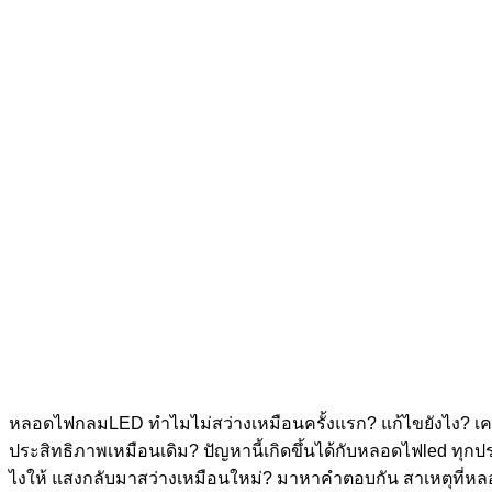
หลอดไฟกลมLED ทำไมไม่สว่างเหมือนครั้งแรก? แก้ไขยังไง? เคย
ประสิทธิภาพเหมือนเดิม? ปัญหานี้เกิดขึ้นได้กับหลอดไฟled ทุก
ไงให้ แสงกลับมาสว่างเหมือนใหม่? มาหาคำตอบกัน สาเหตุที่หล