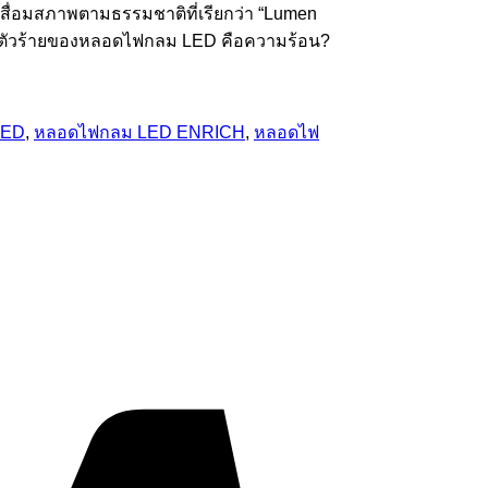
สื่อมสภาพตามธรรมชาติที่เรียกว่า “Lumen
ตรูตัวร้ายของหลอดไฟกลม LED คือความร้อน?
LED
,
หลอดไฟกลม LED ENRICH
,
หลอดไฟ
Visa