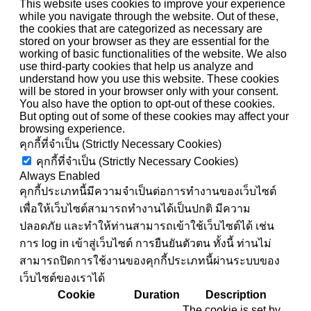
This website uses cookies to improve your experience
while you navigate through the website. Out of these,
the cookies that are categorized as necessary are
stored on your browser as they are essential for the
working of basic functionalities of the website. We also
use third-party cookies that help us analyze and
understand how you use this website. These cookies
will be stored in your browser only with your consent.
You also have the option to opt-out of these cookies.
But opting out of some of these cookies may affect your
browsing experience.
คุกกี้ที่จำเป็น (Strictly Necessary Cookies)
คุกกี้ที่จำเป็น (Strictly Necessary Cookies)
Always Enabled
คุกกี้ประเภทนี้มีความจำเป็นต่อการทำงานของเว็บไซต์
เพื่อให้เว็บไซต์สามารถทำงานได้เป็นปกติ มีความ
ปลอดภัย และทำให้ท่านสามารถเข้าใช้เว็บไซต์ได้ เช่น
การ log in เข้าสู่เว็บไซต์ การยืนยันตัวตน ทั้งนี้ ท่านไม่
สามารถปิดการใช้งานของคุกกี้ประเภทนี้ผ่านระบบของ
เว็บไซต์ของเราได้
Cookie
Duration
Description
The cookie is set by