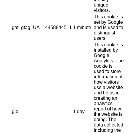
unique
visitors.
This cookie is
set by Google
_gat_gtag_UA_144588445_1
1 minute
and is used to
distinguish
users.
This cookie is
installed by
Google
Analytics. The
cookie is
used to store
information of
how visitors
use a website
and helps in
creating an
analytics
report of how
_gid
1 day
the website is
doing. The
data collected
including the