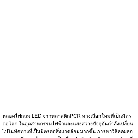
หลอดไฟกลม LED จากพลาสติกPCR ทางเลือกใหม่ที่เป็นมิตร
ต่อโลก ในอุตสาหกรรมไฟฟ้าและแสงสว่างปัจจุบันกำลังเปลี่ยน
ไปในทิศทางที่เป็นมิตรต่อสิ่งแวดล้อมมากขึ้น การหาวิธีลดผลก