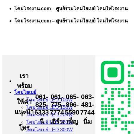
Skip
โคมโรงงาน.com – ศูนย์รวมโคมไฮเบย์ โคมไฟโรงงาน
to
content
โคมโรงงาน.com – ศูนย์รวมโคมไฮเบย์ โคมไฟโรงงาน
เรา
พร้อม
โคมไฮเบย์
061-
061-
065-
063-
โคมไฮเบย์ LED 100W
ให้คำ
825-
775-
896-
481-
โคมไฮเบย์ LED 150W
แนะนำ
6333
7774
5590
7744
โคมไฮเบย์ LED 200W
นี
เอิร์น
เพ็ญ
นิ่ม
โคมไฮเบย์ LED 250W
โทร
โคมไฮเบย์ LED 300W