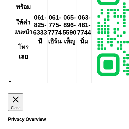
พร้อม
061-
061-
065-
063-
ให้คำ
825-
775-
896-
481-
แนะนำ
6333
7774
5590
7744
นี
เอิร์น
เพ็ญ
นิ่ม
โทร
เลย
Close
Privacy Overview