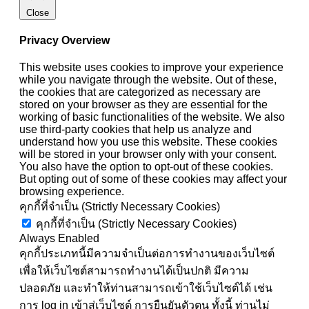
Close
Privacy Overview
This website uses cookies to improve your experience
while you navigate through the website. Out of these,
the cookies that are categorized as necessary are
stored on your browser as they are essential for the
working of basic functionalities of the website. We also
use third-party cookies that help us analyze and
understand how you use this website. These cookies
will be stored in your browser only with your consent.
You also have the option to opt-out of these cookies.
But opting out of some of these cookies may affect your
browsing experience.
คุกกี้ที่จำเป็น (Strictly Necessary Cookies)
คุกกี้ที่จำเป็น (Strictly Necessary Cookies)
Always Enabled
คุกกี้ประเภทนี้มีความจำเป็นต่อการทำงานของเว็บไซต์
เพื่อให้เว็บไซต์สามารถทำงานได้เป็นปกติ มีความ
ปลอดภัย และทำให้ท่านสามารถเข้าใช้เว็บไซต์ได้ เช่น
การ log in เข้าสู่เว็บไซต์ การยืนยันตัวตน ทั้งนี้ ท่านไม่