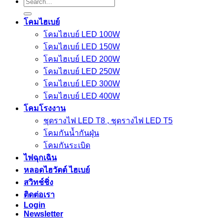
Search
for:
โคมไฮเบย์
โคมไฮเบย์ LED 100W
โคมไฮเบย์ LED 150W
โคมไฮเบย์ LED 200W
โคมไฮเบย์ LED 250W
โคมไฮเบย์ LED 300W
โคมไฮเบย์ LED 400W
โคมโรงงาน
ชุดรางไฟ LED T8 , ชุดรางไฟ LED T5
โคมกันน้ำกันฝุ่น
โคมกันระเบิด
ไฟฉุกเฉิน
หลอดไฮวัตต์ ไฮเบย์
สวิทช์ชิ่ง
ติดต่อเรา
Login
Newsletter