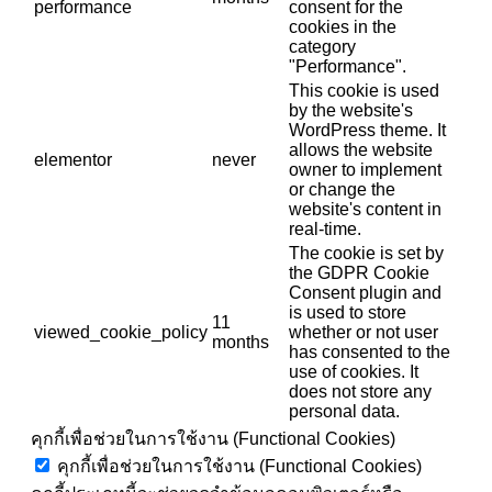
performance
consent for the
cookies in the
category
"Performance".
This cookie is used
by the website's
WordPress theme. It
allows the website
elementor
never
owner to implement
or change the
website's content in
real-time.
The cookie is set by
the GDPR Cookie
Consent plugin and
is used to store
11
viewed_cookie_policy
whether or not user
months
has consented to the
use of cookies. It
does not store any
personal data.
คุกกี้เพื่อช่วยในการใช้งาน (Functional Cookies)
คุกกี้เพื่อช่วยในการใช้งาน (Functional Cookies)