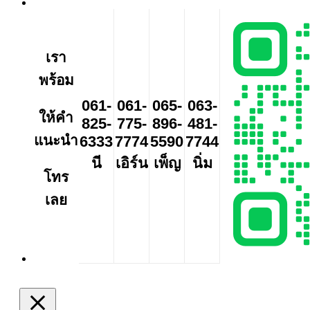
เรา
พร้อม
061-
061-
065-
063-
ให้คำ
825-
775-
896-
481-
แนะนำ
6333
7774
5590
7744
นี
เอิร์น
เพ็ญ
นิ่ม
โทร
เลย