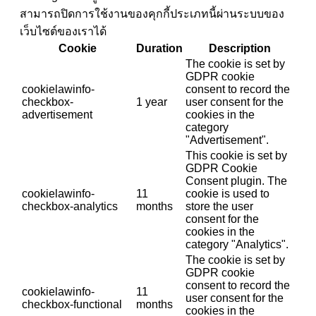
สามารถปิดการใช้งานของคุกกี้ประเภทนี้ผ่านระบบของ
เว็บไซต์ของเราได้
Cookie
Duration
Description
The cookie is set by
GDPR cookie
cookielawinfo-
consent to record the
checkbox-
1 year
user consent for the
advertisement
cookies in the
category
"Advertisement".
This cookie is set by
GDPR Cookie
Consent plugin. The
cookielawinfo-
11
cookie is used to
checkbox-analytics
months
store the user
consent for the
cookies in the
category "Analytics".
The cookie is set by
GDPR cookie
consent to record the
cookielawinfo-
11
user consent for the
checkbox-functional
months
cookies in the