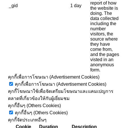
report of how
_gid
1 day
the website is
doing. The
data collected
including the
number
visitors, the
source where
they have
come from,
and the pages
visted in an
anonymous
form.
คุกกี้เพื่อการโฆษณา (Advertisement Cookies)
คุกกี้เพื่อการโฆษณา (Advertisement Cookies)
คุกกี้โฆษณาใช้เพื่อจัดเตรียมโฆษณาและแคมเปญการ
ตลาดที่เกี่ยวข้องให้กับผู้เยี่ยมชม
คุกกี้อื่นๆ (Others Cookies)
คุกกี้อื่นๆ (Others Cookies)
คุกกี้จัดประเภทอื่นๆ
Cookie
Duration
Description