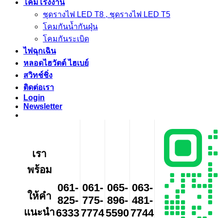
โคมโรงงาน
ชุดรางไฟ LED T8 , ชุดรางไฟ LED T5
โคมกันน้ำกันฝุ่น
โคมกันระเบิด
ไฟฉุกเฉิน
หลอดไฮวัตต์ ไฮเบย์
สวิทช์ชิ่ง
ติดต่อเรา
Login
Newsletter
เรา
พร้อม
061-
061-
065-
063-
ให้คำ
825-
775-
896-
481-
แนะนำ
6333
7774
5590
7744