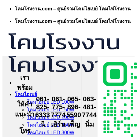
Skip
โคมโรงงาน.com – ศูนย์รวมโคมไฮเบย์ โคมไฟโรงงาน
to
content
โคมโรงงาน.com – ศูนย์รวมโคมไฮเบย์ โคมไฟโรงงาน
เรา
พร้อม
โคมไฮเบย์
061-
061-
065-
063-
โคมไฮเบย์ LED 100W
ให้คำ
825-
775-
896-
481-
โคมไฮเบย์ LED 150W
แนะนำ
6333
7774
5590
7744
โคมไฮเบย์ LED 200W
นี
เอิร์น
เพ็ญ
นิ่ม
โคมไฮเบย์ LED 250W
โทร
โคมไฮเบย์ LED 300W