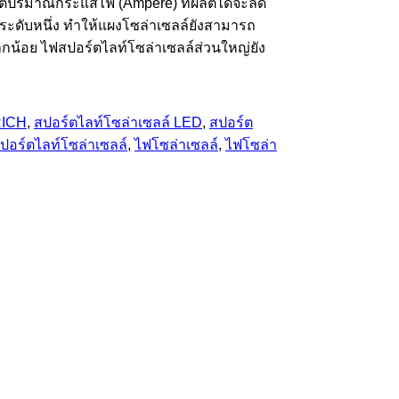
แต่ปริมาณกระแสไฟ (Ampere) ที่ผลิตได้จะลด
ะดับหนึ่ง ทำให้แผงโซล่าเซลล์ยังสามารถ
็กน้อย ไฟสปอร์ตไลท์โซล่าเซลล์ส่วนใหญ่ยัง
RICH
,
สปอร์ตไลท์โซล่าเซลล์ LED
,
สปอร์ต
ปอร์ตไลท์โซล่าเซลล์
,
ไฟโซล่าเซลล์
,
ไฟโซล่า