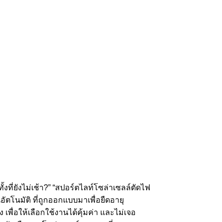
ที่ยังไม่เช้า?” “สปอร์ตไลท์โซล่าเซลล์ตัดไฟ
ตโนมัติ ที่ถูกออกแบบมาเพื่อยืดอายุ
่อให้เลือกใช้งานได้คุ้มค่า และไม่เจอ