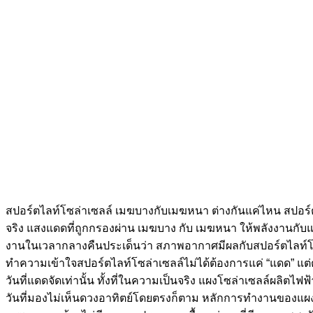
สปอร์ตไลท์โซล่าเซลล์ เมฆบางกับเมฆหนา ต่างกันแค่ไหน สปอร์ตไ
จริง แสงแดดที่ถูกกรองผ่าน เมฆบาง กับ เมฆหนา ให้พลังงานกับ
งานในเวลากลางคืนประเด็นว่า สภาพอากาศมีผลกับสปอร์ตไลท์โซ
ทำความเข้าใจสปอร์ตไลท์โซล่าเซลล์ไม่ได้ต้องการแค่ “แดด” แต
วันที่แดดจัดเท่านั้น ทั้งที่ในความเป็นจริง แผงโซล่าเซลล์ผลิต
วันที่มองไม่เห็นดวงอาทิตย์โดยตรงก็ตาม หลักการทำงานของแผงโซล