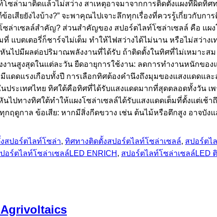
ท์โซล่ามาติดแล้วไม่สว่าง สาเหตุอาจมาจากการติดตั้งแผงที่ผิดทิ
ข้อเสียยังไงบ้าง?” จะพาคุณไปเจาะลึกทุกเรื่องที่ควรรู้เกี่ยวกับการต
โซล่าเซลล์สำคัญ? ส่วนสำคัญของ สปอร์ตไลท์โซล่าเซลล์ คือ แผงโซ
ที่ แบตเตอรี่ก็ชาร์จไม่เต็ม ทำให้ไฟสว่างได้ไม่นาน หรือไม่สว่า
นไปมีผลต่อปริมาณพลังงานที่ได้รับ ถ้าติดตั้งในทิศที่ไม่เหมาะสม
พลังงานสูงสุดในแต่ละวัน ยืดอายุการใช้งาน: ลดการทำงานหนักของแบ
ละมีแดดแรงเกือบทั้งปี การเลือกทิศต้องคำนึงถึงมุมของแสงแดดแล
 ในประเทศไทย ทิศใต้คือทิศที่ได้รับแสงแดดมากที่สุดตลอดทั้งวัน 
นไปทางทิศใต้ทำให้แผงโซล่าเซลล์ได้รับแสงแดดเต็มที่ตั้งแต่เช้าถึ
ฤดูกาล ข้อเสีย: หากมีสิ่งกีดขวาง เช่น ต้นไม้หรือตึกสูง อาจบัง
ั้งสปอร์ตไลท์โซล่า
,
ทิศทางติดตั้งสปอร์ตไลท์โซล่าเซลล์
,
สปอร์ตไล
ปอร์ตไลท์โซล่าเซลล์LED ENRICH
,
สปอร์ตไลท์โซล่าเซลล์LED ติ
Agrivoltaics