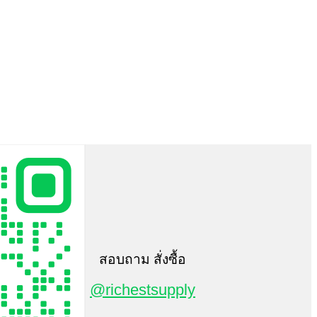
สอบถาม สั่งซื้อ
@richestsupply