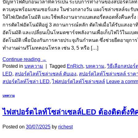
ปัญหาไฟดับก่อนเวลาที่ควรเป็น ระบบการทำงานของสปอร์ตไลท์โ
ควบคุมพร้อมเซนเซอร์แสง ในช่วงกลางวัน แผงโซล่าเซลล์จะรับพล
ให้ไฟเปิดอัตโนมัติ และใช้พลังงานจากแบตเตอรี่ตลอดทั้งคืนครั
การตัดไฟอัตโนมัติอยู่ 3 สถานการณ์หลัก ตัดไฟเมื่อได้รับแสง
อัตโนมัติ และเปลี่ยนเป็นโหมดชาร์จพลังงานเพื่อเก็บไฟไว้ในแบตเ
อัตโนมัติ เพื่อป้องกันการคายประจุเกินกำหนด ซึ่งช่วยยืดอายุกา
ทำงานผ่านรีโมทคอนโทรล เช่น 3, 5 หรือ […]
Continue reading
→
Posted in
บทความ
|
Tagged
EnRich
,
บทความ
,
วิธีเลือกสปอร์
LED
,
สปอร์ตไลท์โซล่าเซลล์ ดับเอง
,
สปอร์ตไลท์โซล่าเซลล์ ราค
สปอร์ตไลท์โซล่า LED
,
ไฟสปอร์ตไลท์โซล่าเซลล์
Leave a comm
บทความ
ไฟสปอร์ตไลท์โซล่าเซลล์LED ต้องติดตั้งท
Posted on
30/07/2025
by
richest