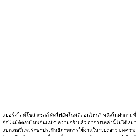
สปอร์ตไลท์โซล่าเซลล์ ตัดไฟอัตโนมัติตอนไหน? หนึ่งในคำถามที่พบ
อัตโนมัติตอนไหนกันแน่?” ความจริงแล้ว อาการเหล่านี้ไม่ได้หม
แบตเตอรี่และรักษาประสิทธิภาพการใช้งานในระยะยาว บทความนี้จ