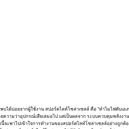
ได้บ่อยจากผู้ใช้งาน สปอร์ตไลท์โซล่าเซลล์ คือ “ทำไมไฟดับเองทั้ง
ายความว่าอุปกรณ์เสียเสมอไป แต่เป็นผลจาก ระบบควบคุมพลังงานอั
ะพาไปเข้าใจการทำงานของสปอร์ตไลท์โซล่าเซลล์อย่างถูกต้อง เพื