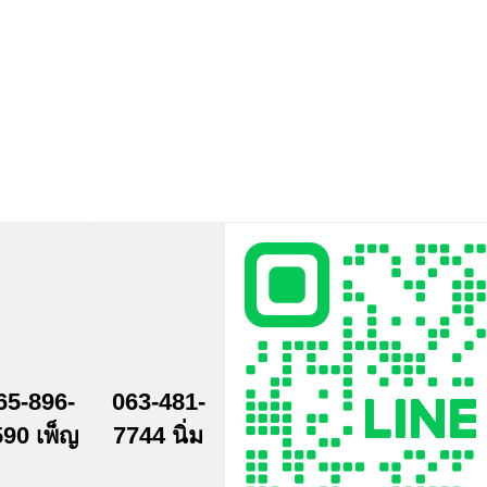
65-896-
063-481-
90 เพ็ญ
7744 นิ่ม