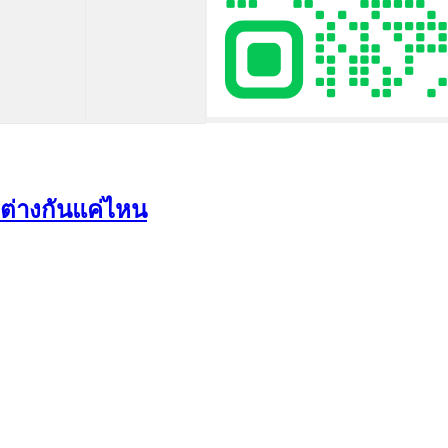
ต่างกันแค่ไหน