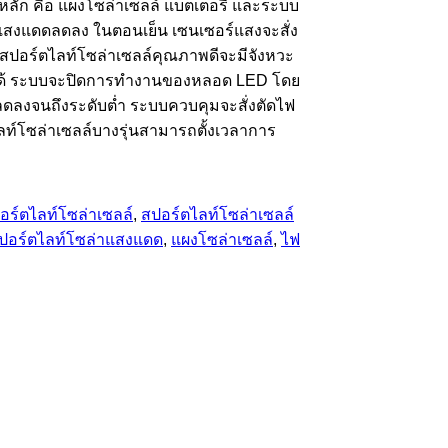
ลัก คือ แผงโซล่าเซลล์ แบตเตอรี่ และระบบ
อแสงแดดลดลง ในตอนเย็น เซนเซอร์แสงจะสั่ง
ว สปอร์ตไลท์โซล่าเซลล์คุณภาพดีจะมีจังหวะ
ิตย์ได้ ระบบจะปิดการทำงานของหลอด LED โดย
านลดลงจนถึงระดับต่ำ ระบบควบคุมจะสั่งตัดไฟ
ไลท์โซล่าเซลล์บางรุ่นสามารถตั้งเวลาการ
อร์ตไลท์โซล่าเซลล์
,
สปอร์ตไลท์โซล่าเซลล์
ปอร์ตไลท์โซล่าแสงแดด
,
แผงโซล่าเซลล์
,
ไฟ