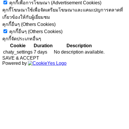
คุกกี้เพื่อการโฆษณา (Advertisement Cookies)
คุกกี้โฆษณาใช้เพื่อจัดเตรียมโฆษณาและแคมเปญการตลาดที่
เกี่ยวข้องให้กับผู้เยี่ยมชม
คุกกี้อื่นๆ (Others Cookies)
คุกกี้อื่นๆ (Others Cookies)
คุกกี้จัดประเภทอื่นๆ
Cookie
Duration
Description
chaty_settings
7 days
No description available.
SAVE & ACCEPT
Powered by