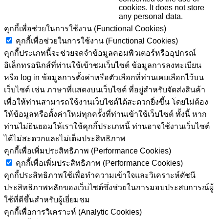
cookies. It does not store
any personal data.
คุกกี้เพื่อช่วยในการใช้งาน (Functional Cookies)
คุกกี้เพื่อช่วยในการใช้งาน (Functional Cookies)
คุกกี้ประเภทนี้จะช่วยจดจำข้อมูลคอมพิวเตอร์หรืออุปกรณ์
อิเล็กทรอนิกส์ที่ท่านใช้เข้าชมเว็บไซต์ ข้อมูลการลงทะเบียน
หรือ log in ข้อมูลการตั้งค่าหรือตัวเลือกที่ท่านเคยเลือกไว้บน
เว็บไซต์ เช่น ภาษาที่แสดงบนเว็บไซต์ ที่อยู่สำหรับจัดส่งสินค้า
เพื่อให้ท่านสามารถใช้งานเว็บไซต์ได้สะดวกยิ่งขึ้น โดยไม่ต้อง
ให้ข้อมูลหรือตั้งค่าใหม่ทุกครั้งที่ท่านเข้าใช้เว็บไซต์ ทั้งนี้ หาก
ท่านไม่ยินยอมให้เราใช้คุกกี้ประเภทนี้ ท่านอาจใช้งานเว็บไซต์
ได้ไม่สะดวกและไม่เต็มประสิทธิภาพ
คุกกี้เพื่อเพิ่มประสิทธิภาพ (Performance Cookies)
คุกกี้เพื่อเพิ่มประสิทธิภาพ (Performance Cookies)
คุกกี้ประสิทธิภาพใช้เพื่อทำความเข้าใจและวิเคราะห์ดัชนี
ประสิทธิภาพหลักของเว็บไซต์ซึ่งช่วยในการมอบประสบการณ์ผู้
ใช้ที่ดีขึ้นสำหรับผู้เยี่ยมชม
คุกกี้เพื่อการวิเคราะห์ (Analytic Cookies)