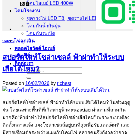
เลย
โคมไฮเบย์ LED 400W
โคมโรงงาน
ชุดรางไฟ LED T8 , ชุดรางไฟ LED T5
โคมกันน้ำกันฝุ่น
โคมกันระเบิด
ไฟฉุกเฉิน
บทความ
หลอดไฮวัตต์ ไฮเบย์
สปอร์ตไลท์โซล่าเซลล์ ฟ้าผ่าทำให้ระบบ
สวิทช์ชิ่ง
ติดต่อเรา
เสียได้ไหม?
Search
for:
Posted on
16/02/2026
by
richest
สปอร์ตไลท์โซล่าเซลล์ ฟ้าผ่าทำให้ระบบเสียได้ไหม? ในช่วงฤดู
ฝน โดยเฉพาะพื้นที่ที่เกิดพายุฟ้าคะนองบ่อย คำถามที่ถามกัน
มากคือ“ฟ้าผ่าทำให้สปอร์ตไลท์โซล่าเสียไหม” เพราะระบบต้อง
ติดตั้งกลางแจ้ง แผงโซล่าเซลล์อยู่บนที่สูงเพื่อรับแดดเต็มที่ และ
มีสายเชื่อมต่อระหว่างแผงกับโคมไฟ หลายคนจึงกังวลว่าอาจ