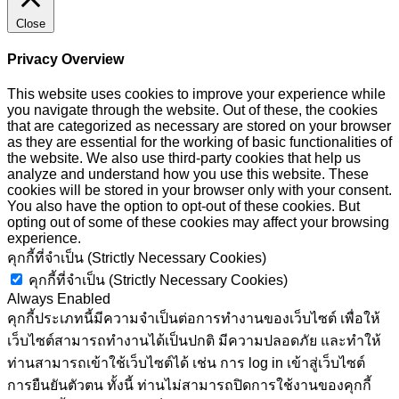
Close
Privacy Overview
This website uses cookies to improve your experience while
you navigate through the website. Out of these, the cookies
that are categorized as necessary are stored on your browser
as they are essential for the working of basic functionalities of
the website. We also use third-party cookies that help us
analyze and understand how you use this website. These
cookies will be stored in your browser only with your consent.
You also have the option to opt-out of these cookies. But
opting out of some of these cookies may affect your browsing
experience.
คุกกี้ที่จำเป็น (Strictly Necessary Cookies)
คุกกี้ที่จำเป็น (Strictly Necessary Cookies)
Always Enabled
คุกกี้ประเภทนี้มีความจำเป็นต่อการทำงานของเว็บไซต์ เพื่อให้
เว็บไซต์สามารถทำงานได้เป็นปกติ มีความปลอดภัย และทำให้
ท่านสามารถเข้าใช้เว็บไซต์ได้ เช่น การ log in เข้าสู่เว็บไซต์
การยืนยันตัวตน ทั้งนี้ ท่านไม่สามารถปิดการใช้งานของคุกกี้