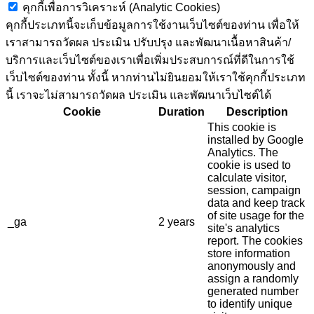
คุกกี้เพื่อการวิเคราะห์ (Analytic Cookies)
คุกกี้ประเภทนี้จะเก็บข้อมูลการใช้งานเว็บไซต์ของท่าน เพื่อให้
เราสามารถวัดผล ประเมิน ปรับปรุง และพัฒนาเนื้อหาสินค้า/
บริการและเว็บไซต์ของเราเพื่อเพิ่มประสบการณ์ที่ดีในการใช้
เว็บไซต์ของท่าน ทั้งนี้ หากท่านไม่ยินยอมให้เราใช้คุกกี้ประเภท
นี้ เราจะไม่สามารถวัดผล ประเมิน และพัฒนาเว็บไซต์ได้
Cookie
Duration
Description
This cookie is
installed by Google
Analytics. The
cookie is used to
calculate visitor,
session, campaign
data and keep track
of site usage for the
_ga
2 years
site's analytics
report. The cookies
store information
anonymously and
assign a randomly
generated number
to identify unique