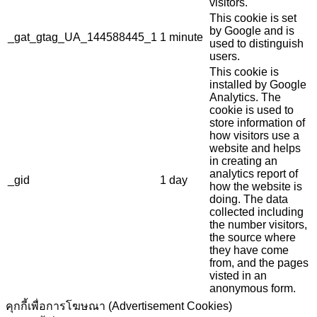
visitors.
This cookie is set
by Google and is
_gat_gtag_UA_144588445_1
1 minute
used to distinguish
users.
This cookie is
installed by Google
Analytics. The
cookie is used to
store information of
how visitors use a
website and helps
in creating an
analytics report of
_gid
1 day
how the website is
doing. The data
collected including
the number visitors,
the source where
they have come
from, and the pages
visted in an
anonymous form.
คุกกี้เพื่อการโฆษณา (Advertisement Cookies)