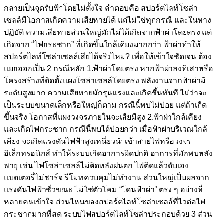
กลายเป็นจุดรับฟ้าโดยไม่ตั้งใจ คำตอบคือ สปอร์ตไลท์โซล่า
เซลล์มีโอกาสเกิดความเสียหายได้ แต่ไม่ใช่ทุกกรณี และในทาง
ปฏิบัติ ความเสียหายส่วนใหญ่มักไม่ได้เกิดจากฟ้าผ่าโดยตรง แต่
เกิดจาก “ไฟกระชาก” ที่เกิดขึ้นใกล้เคียงมากกว่า ฟ้าผ่าทำให้
สปอร์ตไลท์โซล่าเซลล์เสียได้จริงไหม? เพื่อให้เข้าใจชัดเจน ต้อง
แยกออกเป็น 2 กรณีหลัก 1.ฟ้าผ่าโดยตรง หากฟ้าผ่าลงที่เสาหรือ
โครงสร้างที่ติดตั้งแผงโซล่าเซลล์โดยตรง พลังงานจากฟ้าผ่ามี
ระดับสูงมาก ความเสียหายมักรุนแรงและเกิดขึ้นทันที ไม่ว่าจะ
เป็นระบบขนาดเล็กหรือใหญ่ก็ตาม กรณีนี้พบไม่บ่อย แต่ถ้าเกิด
ขึ้นจริง โอกาสที่แผงวงจรภายในจะเสียมีสูง 2.ฟ้าผ่าใกล้เคียง
และเกิดไฟกระชาก กรณีนี้พบได้บ่อยกว่า เมื่อฟ้าผ่าบริเวณใกล้
เคียง จะเกิดแรงดันไฟฟ้าสูงเหนี่ยวนำเข้าสายไฟหรือวงจร
อิเล็กทรอนิกส์ ทำให้ระบบเกิดอาการผิดปกติ อาการที่มักพบหลัง
พายุ เช่น ไฟโซล่าเซลล์ไม่ติดหลังฝนตก ไฟติดแล้วดับเอง
แบตเตอรี่ไม่ชาร์จ รีโมทควบคุมไม่ทำงาน ส่วนใหญ่เป็นผลจาก
แรงดันไฟฟ้าชั่วขณะ ไม่ใช่ตัวโคม “โดนฟ้าผ่า” ตรง ๆ อย่างที่
หลายคนเข้าใจ ส่วนไหนของสปอร์ตไลท์โซล่าเซลล์ที่ไวต่อไฟ
กระชากมากที่สุด ระบบไฟสปอร์ตไลท์โซล่าประกอบด้วย 3 ส่วน