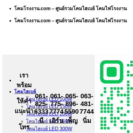
Skip
โคมโรงงาน.com – ศูนย์รวมโคมไฮเบย์ โคมไฟโรงงาน
to
content
โคมโรงงาน.com – ศูนย์รวมโคมไฮเบย์ โคมไฟโรงงาน
เรา
พร้อม
โคมไฮเบย์
061-
061-
065-
063-
โคมไฮเบย์ LED 100W
ให้คำ
825-
775-
896-
481-
โคมไฮเบย์ LED 150W
แนะนำ
6333
7774
5590
7744
โคมไฮเบย์ LED 200W
นี
เอิร์น
เพ็ญ
นิ่ม
โคมไฮเบย์ LED 250W
โทร
โคมไฮเบย์ LED 300W