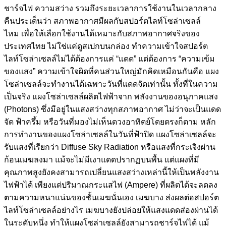
ชาร์จไฟ ความสว่าง รวมถึงระยะเวลาการใช้งานในเวลากลาง
คืนประเด็นว่า สภาพอากาศมีผลกับสปอร์ตไลท์โซล่าเซลล์
ไหม เพื่อให้เลือกใช้งานได้เหมาะกับสภาพอากาศจริงของ
ประเทศไทย ไม่ใช่แค่ดูสเปกบนกล่อง ทำความเข้าใจสปอร์ต
ไลท์โซล่าเซลล์ไม่ได้ต้องการแค่ “แดด” แต่ต้องการ “ความเข้ม
ของแสง” ความเข้าใจผิดที่คนส่วนใหญ่มักคิดเหมือนกันคือ แผง
โซล่าเซลล์จะทำงานได้เฉพาะวันที่แดดจัดเท่านั้น ทั้งที่ในความ
เป็นจริง แผงโซล่าเซลล์ผลิตไฟฟ้าจาก พลังงานของอนุภาคแสง
(Photons) ซึ่งมีอยู่ในแสงสว่างทุกสภาพอากาศ ไม่ว่าจะเป็นแดด
จัด ฟ้าครึ้ม หรือวันที่มองไม่เห็นดวงอาทิตย์โดยตรงก็ตาม หลัก
การทำงานของแผงโซล่าเซลล์ในวันที่ฟ้าปิด แผงโซล่าเซลล์จะ
รับแสงที่เรียกว่า Diffuse Sky Radiation หรือแสงที่กระเจิงผ่าน
ก้อนเมฆลงมา แม้จะไม่มีเงาแดดปรากฏบนพื้น แต่แผงที่มี
คุณภาพสูงยังคงสามารถเปลี่ยนแสงสว่างเหล่านี้ให้เป็นพลังงาน
ไฟฟ้าได้ เพียงแต่ปริมาณกระแสไฟ (Ampere) ที่ผลิตได้จะลดลง
ตามความหนาแน่นของชั้นเมฆนั่นเอง เมฆบาง ส่งผลต่อสปอร์ต
ไลท์โซล่าเซลล์อย่างไร เมฆบางยังปล่อยให้แสงแดดส่องผ่านได้
ในระดับหนึ่ง ทำให้แผงโซล่าเซลล์ยังสามารถชาร์จไฟได้ แม้