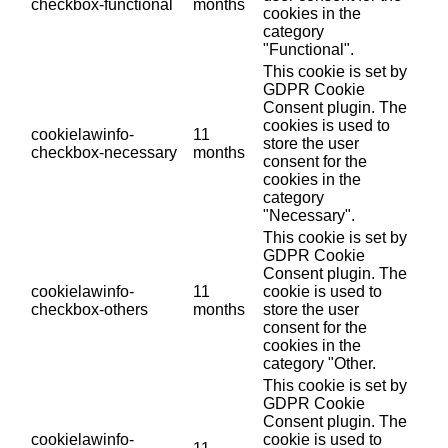
checkbox-functional
months
cookies in the
category
"Functional".
This cookie is set by
GDPR Cookie
Consent plugin. The
cookies is used to
cookielawinfo-
11
store the user
checkbox-necessary
months
consent for the
cookies in the
category
"Necessary".
This cookie is set by
GDPR Cookie
Consent plugin. The
cookielawinfo-
11
cookie is used to
checkbox-others
months
store the user
consent for the
cookies in the
category "Other.
This cookie is set by
GDPR Cookie
Consent plugin. The
cookielawinfo-
cookie is used to