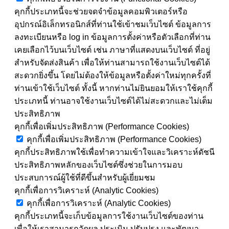
คุกกี้ประเภทนี้จะช่วยจดจำข้อมูลคอมพิวเตอร์หรือ
อุปกรณ์อิเล็กทรอนิกส์ที่ท่านใช้เข้าชมเว็บไซต์ ข้อมูลการ
ลงทะเบียนหรือ log in ข้อมูลการตั้งค่าหรือตัวเลือกที่ท่าน
เคยเลือกไว้บนเว็บไซต์ เช่น ภาษาที่แสดงบนเว็บไซต์ ที่อยู่
สำหรับจัดส่งสินค้า เพื่อให้ท่านสามารถใช้งานเว็บไซต์ได้
สะดวกยิ่งขึ้น โดยไม่ต้องให้ข้อมูลหรือตั้งค่าใหม่ทุกครั้งที่
ท่านเข้าใช้เว็บไซต์ ทั้งนี้ หากท่านไม่ยินยอมให้เราใช้คุกกี้
ประเภทนี้ ท่านอาจใช้งานเว็บไซต์ได้ไม่สะดวกและไม่เต็ม
ประสิทธิภาพ
คุกกี้เพื่อเพิ่มประสิทธิภาพ (Performance Cookies)
คุกกี้เพื่อเพิ่มประสิทธิภาพ (Performance Cookies)
คุกกี้ประสิทธิภาพใช้เพื่อทำความเข้าใจและวิเคราะห์ดัชนี
ประสิทธิภาพหลักของเว็บไซต์ซึ่งช่วยในการมอบ
ประสบการณ์ผู้ใช้ที่ดีขึ้นสำหรับผู้เยี่ยมชม
คุกกี้เพื่อการวิเคราะห์ (Analytic Cookies)
คุกกี้เพื่อการวิเคราะห์ (Analytic Cookies)
คุกกี้ประเภทนี้จะเก็บข้อมูลการใช้งานเว็บไซต์ของท่าน
เพื่อให้เราสามารถวัดผล ประเมิน ปรับปรุง และพัฒนา