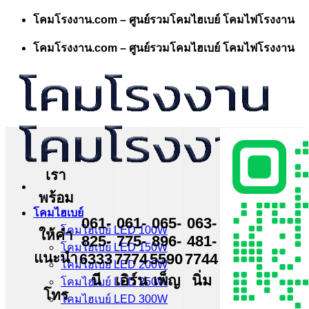
Skip
โคมโรงงาน.com – ศูนย์รวมโคมไฮเบย์ โคมไฟโรงงาน
to
content
โคมโรงงาน.com – ศูนย์รวมโคมไฮเบย์ โคมไฟโรงงาน
เรา
พร้อม
โคมไฮเบย์
061-
061-
065-
063-
โคมไฮเบย์ LED 100W
ให้คำ
825-
775-
896-
481-
โคมไฮเบย์ LED 150W
แนะนำ
6333
7774
5590
7744
โคมไฮเบย์ LED 200W
นี
เอิร์น
เพ็ญ
นิ่ม
โคมไฮเบย์ LED 250W
โทร
โคมไฮเบย์ LED 300W