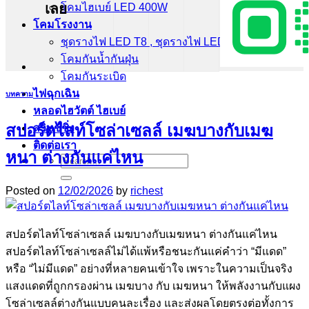
เลย
โคมไฮเบย์ LED 400W
โคมโรงงาน
ชุดรางไฟ LED T8 , ชุดรางไฟ LED T5
โคมกันน้ำกันฝุ่น
โคมกันระเบิด
ไฟฉุกเฉิน
บทความ
หลอดไฮวัตต์ ไฮเบย์
สปอร์ตไลท์โซล่าเซลล์ เมฆบางกับเมฆ
สวิทช์ชิ่ง
ติดต่อเรา
หนา ต่างกันแค่ไหน
Search
for:
Posted on
12/02/2026
by
richest
สปอร์ตไลท์โซล่าเซลล์ เมฆบางกับเมฆหนา ต่างกันแค่ไหน
สปอร์ตไลท์โซล่าเซลล์ไม่ได้แพ้หรือชนะกันแค่คำว่า “มีแดด”
หรือ “ไม่มีแดด” อย่างที่หลายคนเข้าใจ เพราะในความเป็นจริง
แสงแดดที่ถูกกรองผ่าน เมฆบาง กับ เมฆหนา ให้พลังงานกับแผง
โซล่าเซลล์ต่างกันแบบคนละเรื่อง และส่งผลโดยตรงต่อทั้งการ