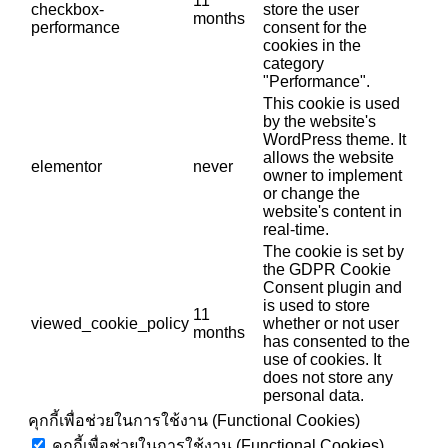
11
checkbox-
store the user
months
performance
consent for the
cookies in the
category
"Performance".
This cookie is used
by the website's
WordPress theme. It
allows the website
elementor
never
owner to implement
or change the
website's content in
real-time.
The cookie is set by
the GDPR Cookie
Consent plugin and
is used to store
11
viewed_cookie_policy
whether or not user
months
has consented to the
use of cookies. It
does not store any
personal data.
คุกกี้เพื่อช่วยในการใช้งาน (Functional Cookies)
คุกกี้เพื่อช่วยในการใช้งาน (Functional Cookies)