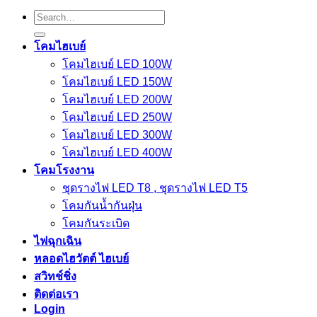
Search
for:
โคมไฮเบย์
โคมไฮเบย์ LED 100W
โคมไฮเบย์ LED 150W
โคมไฮเบย์ LED 200W
โคมไฮเบย์ LED 250W
โคมไฮเบย์ LED 300W
โคมไฮเบย์ LED 400W
โคมโรงงาน
ชุดรางไฟ LED T8 , ชุดรางไฟ LED T5
โคมกันน้ำกันฝุ่น
โคมกันระเบิด
ไฟฉุกเฉิน
หลอดไฮวัตต์ ไฮเบย์
สวิทช์ชิ่ง
ติดต่อเรา
Login