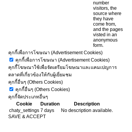
number
visitors, the
source where
they have
come from,
and the pages
visted in an
anonymous
form.
คุกกี้เพื่อการโฆษณา (Advertisement Cookies)
คุกกี้เพื่อการโฆษณา (Advertisement Cookies)
คุกกี้โฆษณาใช้เพื่อจัดเตรียมโฆษณาและแคมเปญการ
ตลาดที่เกี่ยวข้องให้กับผู้เยี่ยมชม
คุกกี้อื่นๆ (Others Cookies)
คุกกี้อื่นๆ (Others Cookies)
คุกกี้จัดประเภทอื่นๆ
Cookie
Duration
Description
chaty_settings
7 days
No description available.
SAVE & ACCEPT