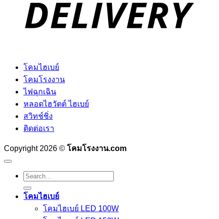
โคมไฮเบย์
โคมโรงงาน
ไฟฉุกเฉิน
หลอดไฮวัตต์ ไฮเบย์
สวิทช์ชิ่ง
ติดต่อเรา
Copyright 2026 ©
โคมโรงงาน.com
Search
for:
โคมไฮเบย์
โคมไฮเบย์ LED 100W