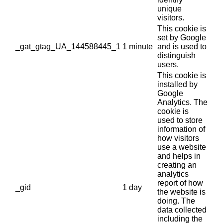
unique
visitors.
This cookie is
set by Google
_gat_gtag_UA_144588445_1
1 minute
and is used to
distinguish
users.
This cookie is
installed by
Google
Analytics. The
cookie is
used to store
information of
how visitors
use a website
and helps in
creating an
analytics
report of how
_gid
1 day
the website is
doing. The
data collected
including the