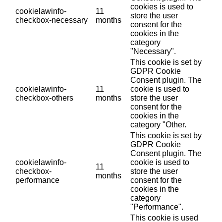
cookies is used to
cookielawinfo-
11
store the user
checkbox-necessary
months
consent for the
cookies in the
category
"Necessary".
This cookie is set by
GDPR Cookie
Consent plugin. The
cookielawinfo-
11
cookie is used to
checkbox-others
months
store the user
consent for the
cookies in the
category "Other.
This cookie is set by
GDPR Cookie
Consent plugin. The
cookielawinfo-
cookie is used to
11
checkbox-
store the user
months
performance
consent for the
cookies in the
category
"Performance".
This cookie is used