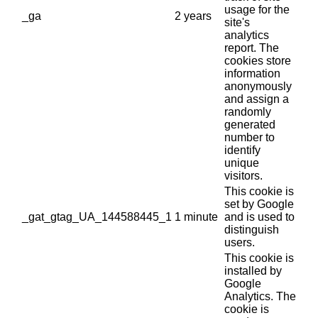
usage for the
_ga
2 years
site's
analytics
report. The
cookies store
information
anonymously
and assign a
randomly
generated
number to
identify
unique
visitors.
This cookie is
set by Google
_gat_gtag_UA_144588445_1
1 minute
and is used to
distinguish
users.
This cookie is
installed by
Google
Analytics. The
cookie is