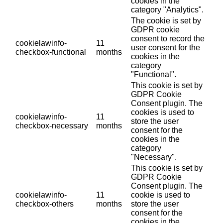
cookies in the
category "Analytics".
The cookie is set by
GDPR cookie
consent to record the
cookielawinfo-
11
user consent for the
checkbox-functional
months
cookies in the
category
"Functional".
This cookie is set by
GDPR Cookie
Consent plugin. The
cookies is used to
cookielawinfo-
11
store the user
checkbox-necessary
months
consent for the
cookies in the
category
"Necessary".
This cookie is set by
GDPR Cookie
Consent plugin. The
cookielawinfo-
11
cookie is used to
checkbox-others
months
store the user
consent for the
cookies in the