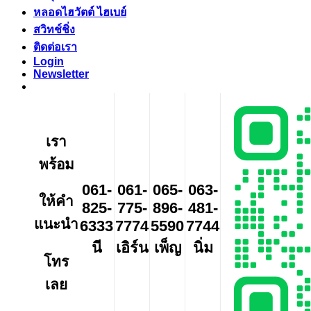
หลอดไฮวัตต์ ไฮเบย์
สวิทช์ชิ่ง
ติดต่อเรา
Login
Newsletter
เรา
พร้อม
061-
061-
065-
063-
ให้คำ
825-
775-
896-
481-
แนะนำ
6333
7774
5590
7744
นี
เอิร์น
เพ็ญ
นิ่ม
โทร
เลย