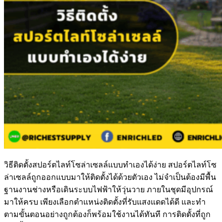
วิธีติดตั้งสปอร์ตไลท์โซล่าเซลล์แบบทำเองได้ง่าย สปอร์ตไลท์โซ
ล่าเซลล์ถูกออกแบบมาให้ติดตั้งได้ด้วยตัวเอง ไม่จำเป็นต้องมีพื้น
ฐานงานช่างหรือเดินระบบไฟฟ้าให้วุ่นวาย ภายในชุดมีอุปกรณ์
มาให้ครบ เพียงเลือกตำแหน่งติดตั้งที่รับแสงแดดได้ดี และทำ
ตามขั้นตอนอย่างถูกต้องก็พร้อมใช้งานได้ทันที การติดตั้งที่ถูก