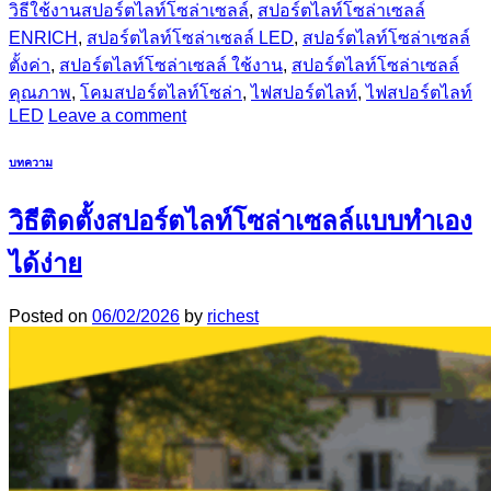
วิธีใช้งานสปอร์ตไลท์โซล่าเซลล์
,
สปอร์ตไลท์โซล่าเซลล์
ENRICH
,
สปอร์ตไลท์โซล่าเซลล์ LED
,
สปอร์ตไลท์โซล่าเซลล์
ตั้งค่า
,
สปอร์ตไลท์โซล่าเซลล์ ใช้งาน
,
สปอร์ตไลท์โซล่าเซลล์
คุณภาพ
,
โคมสปอร์ตไลท์โซล่า
,
ไฟสปอร์ตไลท์
,
ไฟสปอร์ตไลท์
LED
Leave a comment
บทความ
วิธีติดตั้งสปอร์ตไลท์โซล่าเซลล์แบบทำเอง
ได้ง่าย
Posted on
06/02/2026
by
richest