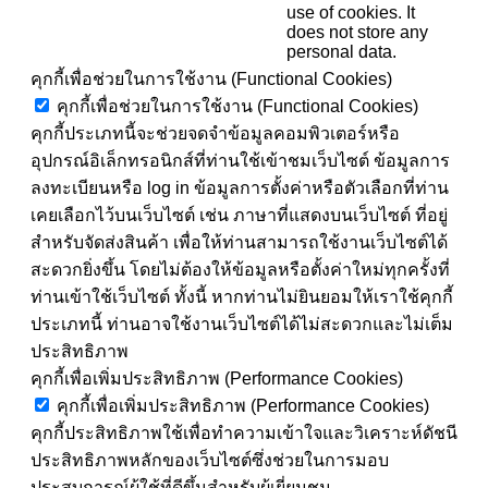
use of cookies. It
does not store any
personal data.
คุกกี้เพื่อช่วยในการใช้งาน (Functional Cookies)
คุกกี้เพื่อช่วยในการใช้งาน (Functional Cookies)
คุกกี้ประเภทนี้จะช่วยจดจำข้อมูลคอมพิวเตอร์หรือ
อุปกรณ์อิเล็กทรอนิกส์ที่ท่านใช้เข้าชมเว็บไซต์ ข้อมูลการ
ลงทะเบียนหรือ log in ข้อมูลการตั้งค่าหรือตัวเลือกที่ท่าน
เคยเลือกไว้บนเว็บไซต์ เช่น ภาษาที่แสดงบนเว็บไซต์ ที่อยู่
สำหรับจัดส่งสินค้า เพื่อให้ท่านสามารถใช้งานเว็บไซต์ได้
สะดวกยิ่งขึ้น โดยไม่ต้องให้ข้อมูลหรือตั้งค่าใหม่ทุกครั้งที่
ท่านเข้าใช้เว็บไซต์ ทั้งนี้ หากท่านไม่ยินยอมให้เราใช้คุกกี้
ประเภทนี้ ท่านอาจใช้งานเว็บไซต์ได้ไม่สะดวกและไม่เต็ม
ประสิทธิภาพ
คุกกี้เพื่อเพิ่มประสิทธิภาพ (Performance Cookies)
คุกกี้เพื่อเพิ่มประสิทธิภาพ (Performance Cookies)
คุกกี้ประสิทธิภาพใช้เพื่อทำความเข้าใจและวิเคราะห์ดัชนี
ประสิทธิภาพหลักของเว็บไซต์ซึ่งช่วยในการมอบ
ประสบการณ์ผู้ใช้ที่ดีขึ้นสำหรับผู้เยี่ยมชม