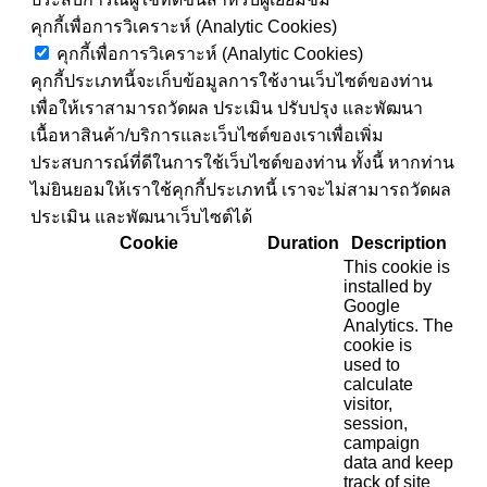
คุกกี้เพื่อการวิเคราะห์ (Analytic Cookies)
คุกกี้เพื่อการวิเคราะห์ (Analytic Cookies)
คุกกี้ประเภทนี้จะเก็บข้อมูลการใช้งานเว็บไซต์ของท่าน
เพื่อให้เราสามารถวัดผล ประเมิน ปรับปรุง และพัฒนา
เนื้อหาสินค้า/บริการและเว็บไซต์ของเราเพื่อเพิ่ม
ประสบการณ์ที่ดีในการใช้เว็บไซต์ของท่าน ทั้งนี้ หากท่าน
ไม่ยินยอมให้เราใช้คุกกี้ประเภทนี้ เราจะไม่สามารถวัดผล
ประเมิน และพัฒนาเว็บไซต์ได้
Cookie
Duration
Description
This cookie is
installed by
Google
Analytics. The
cookie is
used to
calculate
visitor,
session,
campaign
data and keep
track of site