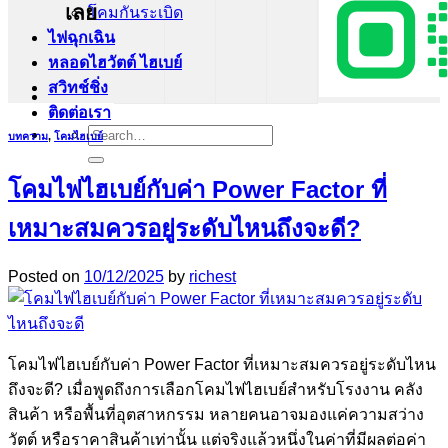
เลย
โคมกันระเบิด
ไฟฉุกเฉิน
หลอดไฮวัตต์ ไฮเบย์
สวิทช์ชิ่ง
ติดต่อเรา
Search
บทความ
,
โคมไฮเบย์
for:
โคมไฟไฮเบย์กับค่า Power Factor ที่
เหมาะสมควรอยู่ระดับไหนถึงจะดี?
Posted on
10/12/2025
by
richest
โคมไฟไฮเบย์กับค่า Power Factor ที่เหมาะสมควรอยู่ระดับไหน
ถึงจะดี? เมื่อพูดถึงการเลือกโคมไฟไฮเบย์สำหรับโรงงาน คลัง
สินค้า หรือพื้นที่อุตสาหกรรม หลายคนอาจมองแค่ความสว่าง
วัตต์ หรือราคาสินค้าเท่านั้น แต่จริงแล้วหนึ่งในค่าที่มีผลต่อค่า