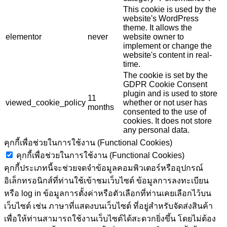
This cookie is used by the
website's WordPress
theme. It allows the
elementor
never
website owner to
implement or change the
website's content in real-
time.
The cookie is set by the
GDPR Cookie Consent
plugin and is used to store
11
viewed_cookie_policy
whether or not user has
months
consented to the use of
cookies. It does not store
any personal data.
คุกกี้เพื่อช่วยในการใช้งาน (Functional Cookies)
คุกกี้เพื่อช่วยในการใช้งาน (Functional Cookies)
คุกกี้ประเภทนี้จะช่วยจดจำข้อมูลคอมพิวเตอร์หรืออุปกรณ์
อิเล็กทรอนิกส์ที่ท่านใช้เข้าชมเว็บไซต์ ข้อมูลการลงทะเบียน
หรือ log in ข้อมูลการตั้งค่าหรือตัวเลือกที่ท่านเคยเลือกไว้บน
เว็บไซต์ เช่น ภาษาที่แสดงบนเว็บไซต์ ที่อยู่สำหรับจัดส่งสินค้า
เพื่อให้ท่านสามารถใช้งานเว็บไซต์ได้สะดวกยิ่งขึ้น โดยไม่ต้อง