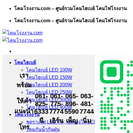
Skip
โคมโรงงาน.com – ศูนย์รวมโคมไฮเบย์ โคมไฟโรงงาน
to
content
โคมโรงงาน.com – ศูนย์รวมโคมไฮเบย์ โคมไฟโรงงาน
โคมไฮเบย์
โคมไฮเบย์ LED 100W
เรา
โคมไฮเบย์ LED 150W
พร้อม
โคมไฮเบย์ LED 200W
โคมไฮเบย์ LED 250W
061-
061-
065-
063-
โคมไฮเบย์ LED 300W
ให้คำ
825-
775-
896-
481-
โคมไฮเบย์ LED 400W
แนะนำ
6333
7774
5590
7744
โคมโรงงาน
นี
เอิร์น
เพ็ญ
นิ่ม
ชุดรางไฟ LED T8 , ชุดรางไฟ LED T5
โทร
โคมกันน้ำกันฝุ่น