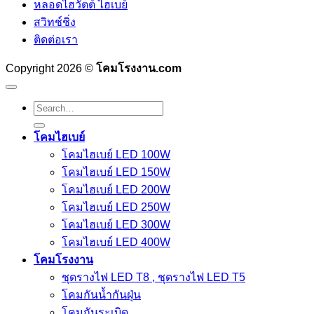
หลอดไฮวัตต์ ไฮเบย์
สวิทช์ชิ่ง
ติดต่อเรา
Copyright 2026 ©
โคมโรงงาน.com
Search
for:
โคมไฮเบย์
โคมไฮเบย์ LED 100W
โคมไฮเบย์ LED 150W
โคมไฮเบย์ LED 200W
โคมไฮเบย์ LED 250W
โคมไฮเบย์ LED 300W
โคมไฮเบย์ LED 400W
โคมโรงงาน
ชุดรางไฟ LED T8 , ชุดรางไฟ LED T5
โคมกันน้ำกันฝุ่น
โคมกันระเบิด