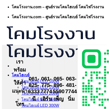
Skip
โคมโรงงาน.com – ศูนย์รวมโคมไฮเบย์ โคมไฟโรงงาน
to
content
โคมโรงงาน.com – ศูนย์รวมโคมไฮเบย์ โคมไฟโรงงาน
เรา
พร้อม
โคมไฮเบย์
061-
061-
065-
063-
โคมไฮเบย์ LED 100W
ให้คำ
825-
775-
896-
481-
โคมไฮเบย์ LED 150W
แนะนำ
6333
7774
5590
7744
โคมไฮเบย์ LED 200W
นี
เอิร์น
เพ็ญ
นิ่ม
โคมไฮเบย์ LED 250W
โทร
โคมไฮเบย์ LED 300W