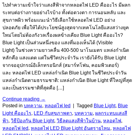
ไปทำความเข้าใจว่าแสงสีฟ้าจากหลอดไฟ LED คืออะไร มีผลก
ระทบต่อร่างกายอย่างไรบ้าง ทั้งต่อดวงตา การนอนหลับ และ
สุขภาพผิว พร้อมแนะนำวิธีเลือกใช้หลอดไฟ LED อย่าง
ปลอดภัย เพื่อให้ได้ประโยชน์สูงสุดจากเทคโนโลยีแสงสว่างยุค
ใหม่โดยไม่ต้องกังวลเรื่องผลข้างเคียง Blue Light คืออะไร?
Blue Light เป็นส่วนหนึ่งของ แสงที่มองเห็นได้ (Visible
Light) ในช่วงความยาวคลื่น 400-500 นาโนเมตร แหล่งกำเนิด
หลักคือ แสงแดด แต่ในชีวิตประจำวัน เรายังได้รับ Blue Light
จากจออุปกรณ์อิเล็กทรอนิกส์ (สมาร์ทโฟน, คอมพิวเตอร์)
และ หลอดไฟ LED แหล่งกำเนิด Blue Light ในชีวิตประจำวัน
แหล่งกำเนิดตามธรรมชาติ: แหล่งกำเนิด Blue Light ที่ใหญ่ที่สุด
และเป็นธรรมชาติที่สุดคือ […]
Continue reading
→
Posted in
บทความ
,
หลอดไฟ led
|
Tagged
Blue Light
,
Blue
Light คืออะไร
,
LED กับสุขภาพตา
,
บทความ
,
ผลกระทบแสงสี
ฟ้า
,
วิธีป้องกัน Blue Light
,
วิธีลดแสงสีฟ้าในบ้าน
,
หลอดไฟ
,
หลอดไฟ led
,
หลอดไฟ LED Blue Light อันตรายไหม
,
หลอดไฟ