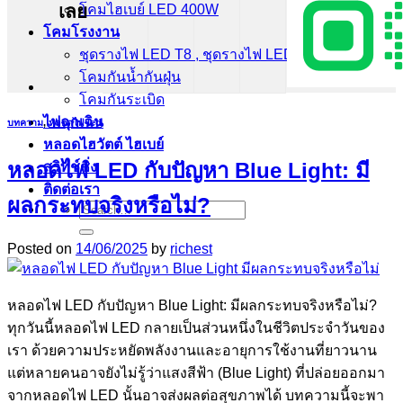
เลย
โคมไฮเบย์ LED 400W
โคมโรงงาน
ชุดรางไฟ LED T8 , ชุดรางไฟ LED T5
โคมกันน้ำกันฝุ่น
โคมกันระเบิด
ไฟฉุกเฉิน
บทความ
,
หลอดไฟ led
หลอดไฮวัตต์ ไฮเบย์
หลอดไฟ LED กับปัญหา Blue Light: มี
สวิทช์ชิ่ง
ติดต่อเรา
ผลกระทบจริงหรือไม่?
Search
for:
Posted on
14/06/2025
by
richest
หลอดไฟ LED กับปัญหา Blue Light: มีผลกระทบจริงหรือไม่?
ทุกวันนี้หลอดไฟ LED กลายเป็นส่วนหนึ่งในชีวิตประจำวันของ
เรา ด้วยความประหยัดพลังงานและอายุการใช้งานที่ยาวนาน
แต่หลายคนอาจยังไม่รู้ว่าแสงสีฟ้า (Blue Light) ที่ปล่อยออกมา
จากหลอดไฟ LED นั้นอาจส่งผลต่อสุขภาพได้ บทความนี้จะพา