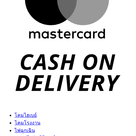
D
โคมไฮเบย์
โคมโรงงาน
ไฟฉุกเฉิน