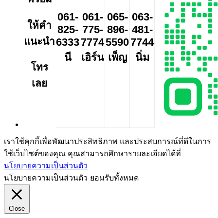
061-
061-
065-
063-
ให้คำ
825-
775-
896-
481-
แนะนำ
6333
7774
5590
7744
นี
เอิร์น
เพ็ญ
นิ่ม
โทร
เลย
เราใช้คุกกี้เพื่อพัฒนาประสิทธิภาพ และประสบการณ์ที่ดีในการ
ใช้เว็บไซต์ของคุณ คุณสามารถศึกษารายละเอียดได้ที่
นโยบายความเป็นส่วนตัว
นโยบายความเป็นส่วนตัว
ยอมรับทั้งหมด
Close