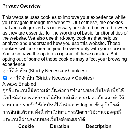
Privacy Overview
This website uses cookies to improve your experience while
you navigate through the website. Out of these, the cookies
that are categorized as necessary are stored on your browser
as they are essential for the working of basic functionalities of
the website. We also use third-party cookies that help us
analyze and understand how you use this website. These
cookies will be stored in your browser only with your consent.
You also have the option to opt-out of these cookies. But
opting out of some of these cookies may affect your browsing
experience.
คุกกี้ที่จำเป็น (Strictly Necessary Cookies)
คุกกี้ที่จำเป็น (Strictly Necessary Cookies)
Always Enabled
คุกกี้ประเภทนี้มีความจำเป็นต่อการทำงานของเว็บไซต์ เพื่อให้
เว็บไซต์สามารถทำงานได้เป็นปกติ มีความปลอดภัย และทำให้
ท่านสามารถเข้าใช้เว็บไซต์ได้ เช่น การ log in เข้าสู่เว็บไซต์
การยืนยันตัวตน ทั้งนี้ ท่านไม่สามารถปิดการใช้งานของคุกกี้
ประเภทนี้ผ่านระบบของเว็บไซต์ของเราได้
Cookie
Duration
Description