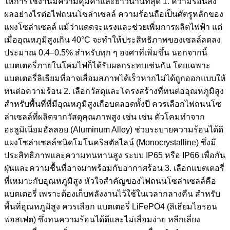
ให้การใช้งานมีความคุ้มค่าและยาวนานที่สุด 1. ความร้อนส่ง
ผลอย่างไรต่อไฟถนนโซล่าเซลล์ ความร้อนถือเป็นศัตรูหลักของ
แผงโซล่าเซลล์ แม้ว่าแดดจะแรงและช่วยเพิ่มการผลิตไฟฟ้า แต่
เมื่ออุณหภูมิสูงเกิน 40°C จะทำให้ประสิทธิภาพของเซลล์ลดลง
ประมาณ 0.4–0.5% สำหรับทุก ๆ องศาที่เพิ่มขึ้น นอกจากนี้
แบตเตอรี่ภายในโคมไฟก็ได้รับผลกระทบเช่นกัน โดยเฉพาะ
แบตเตอรี่ลิเธียมที่อาจเสื่อมสภาพได้เร็วหากไม่ได้ถูกออกแบบให้
ทนต่อความร้อน 2. เลือกวัสดุและโครงสร้างที่ทนต่ออุณหภูมิสูง
สำหรับพื้นที่ที่มีอุณหภูมิสูงเกือบตลอดทั้งปี ควรเลือกไฟถนนโซ
ล่าเซลล์ที่ผลิตจากวัสดุคุณภาพสูง เช่น เช่น ตัวโคมทำจาก
อะลูมิเนียมอัลลอย (Aluminum Alloy) ช่วยระบายความร้อนได้ดี
แผงโซล่าเซลล์ชนิดโมโนคริสตัลไลน์ (Monocrystalline) ซึ่งมี
ประสิทธิภาพและความทนทานสูง ระบบ IP65 หรือ IP66 เพื่อกัน
ฝุ่นและความชื้นที่อาจมาพร้อมกับอากาศร้อน 3. เลือกแบตเตอรี่
ที่เหมาะกับอุณหภูมิสูง หัวใจสำคัญของไฟถนนโซล่าเซลล์คือ
แบตเตอรี่ เพราะต้องเก็บพลังงานไว้ใช้ในเวลากลางคืน สำหรับ
พื้นที่อุณหภูมิสูง ควรเลือก แบตเตอรี่ LiFePO4 (ลิเธียมไอรอน
ฟอสเฟต) ซึ่งทนความร้อนได้ดีและไม่เสื่อมง่าย หลีกเลี่ยง