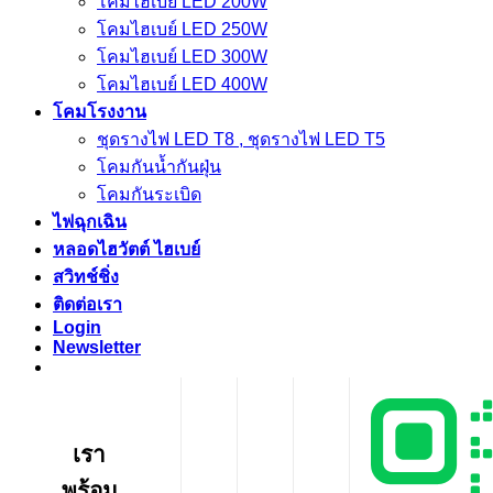
โคมไฮเบย์ LED 200W
โคมไฮเบย์ LED 250W
โคมไฮเบย์ LED 300W
โคมไฮเบย์ LED 400W
โคมโรงงาน
ชุดรางไฟ LED T8 , ชุดรางไฟ LED T5
โคมกันน้ำกันฝุ่น
โคมกันระเบิด
ไฟฉุกเฉิน
หลอดไฮวัตต์ ไฮเบย์
สวิทช์ชิ่ง
ติดต่อเรา
Login
Newsletter
เรา
พร้อม