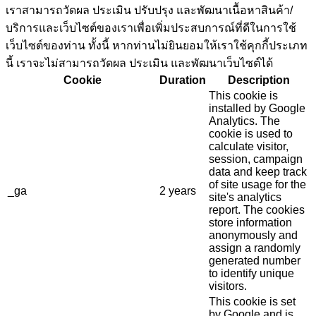
เราสามารถวัดผล ประเมิน ปรับปรุง และพัฒนาเนื้อหาสินค้า/
บริการและเว็บไซต์ของเราเพื่อเพิ่มประสบการณ์ที่ดีในการใช้
เว็บไซต์ของท่าน ทั้งนี้ หากท่านไม่ยินยอมให้เราใช้คุกกี้ประเภท
นี้ เราจะไม่สามารถวัดผล ประเมิน และพัฒนาเว็บไซต์ได้
Cookie
Duration
Description
This cookie is
installed by Google
Analytics. The
cookie is used to
calculate visitor,
session, campaign
data and keep track
of site usage for the
_ga
2 years
site's analytics
report. The cookies
store information
anonymously and
assign a randomly
generated number
to identify unique
visitors.
This cookie is set
by Google and is