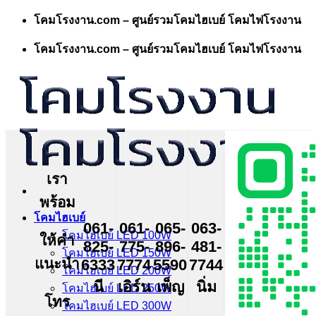
Skip
โคมโรงงาน.com – ศูนย์รวมโคมไฮเบย์ โคมไฟโรงงาน
to
content
โคมโรงงาน.com – ศูนย์รวมโคมไฮเบย์ โคมไฟโรงงาน
เรา
พร้อม
โคมไฮเบย์
061-
061-
065-
063-
โคมไฮเบย์ LED 100W
ให้คำ
825-
775-
896-
481-
โคมไฮเบย์ LED 150W
แนะนำ
6333
7774
5590
7744
โคมไฮเบย์ LED 200W
นี
เอิร์น
เพ็ญ
นิ่ม
โคมไฮเบย์ LED 250W
โทร
โคมไฮเบย์ LED 300W