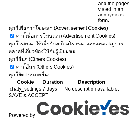
and the pages
visted in an
anonymous
form.
คุกกี้เพื่อการโฆษณา (Advertisement Cookies)
คุกกี้เพื่อการโฆษณา (Advertisement Cookies)
คุกกี้โฆษณาใช้เพื่อจัดเตรียมโฆษณาและแคมเปญการ
ตลาดที่เกี่ยวข้องให้กับผู้เยี่ยมชม
คุกกี้อื่นๆ (Others Cookies)
คุกกี้อื่นๆ (Others Cookies)
คุกกี้จัดประเภทอื่นๆ
Cookie
Duration
Description
chaty_settings
7 days
No description available.
SAVE & ACCEPT
Powered by