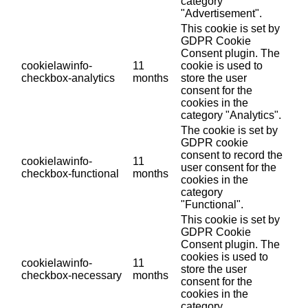
category
"Advertisement".
This cookie is set by
GDPR Cookie
Consent plugin. The
cookielawinfo-
11
cookie is used to
checkbox-analytics
months
store the user
consent for the
cookies in the
category "Analytics".
The cookie is set by
GDPR cookie
consent to record the
cookielawinfo-
11
user consent for the
checkbox-functional
months
cookies in the
category
"Functional".
This cookie is set by
GDPR Cookie
Consent plugin. The
cookies is used to
cookielawinfo-
11
store the user
checkbox-necessary
months
consent for the
cookies in the
category