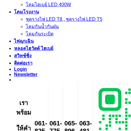
โคมไฮเบย์ LED 400W
โคมโรงงาน
ชุดรางไฟ LED T8 , ชุดรางไฟ LED T5
โคมกันน้ำกันฝุ่น
โคมกันระเบิด
ไฟฉุกเฉิน
หลอดไฮวัตต์ ไฮเบย์
สวิทช์ชิ่ง
ติดต่อเรา
Login
Newsletter
เรา
พร้อม
061-
061-
065-
063-
ให้คำ
825-
775-
896-
481-