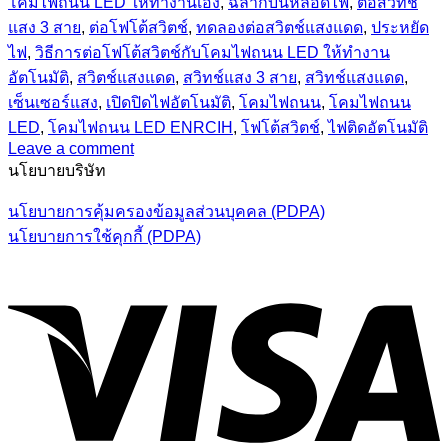
โคมไฟถนน LED ให้ทำงานเอง
,
ฉลากบนหลอดไฟ
,
ต่อสวิทช์
แสง 3 สาย
,
ต่อโฟโต้สวิตช์
,
ทดลองต่อสวิตช์แสงแดด
,
ประหยัด
ไฟ
,
วิธีการต่อโฟโต้สวิตช์กับโคมไฟถนน LED ให้ทำงาน
อัตโนมัติ
,
สวิตช์แสงแดด
,
สวิทช์แสง 3 สาย
,
สวิทช์แสงแดด
,
เซ็นเซอร์แสง
,
เปิดปิดไฟอัตโนมัติ
,
โคมไฟถนน
,
โคมไฟถนน
LED
,
โคมไฟถนน LED ENRCIH
,
โฟโต้สวิตช์
,
ไฟติดอัตโนมัติ
Leave a comment
นโยบายบริษัท
นโยบายการคุ้มครองข้อมูลส่วนบุคคล (PDPA)
นโยบายการใช้คุกกี้ (PDPA)
V