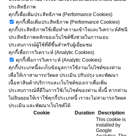
ประสิทธิภาพ
คุกกี้เพื่อเพิ่มประสิทธิภาพ (Performance Cookies)
คุกกี้เพื่อเพิ่มประสิทธิภาพ (Performance Cookies)
คุกกี้ประสิทธิภาพใช้เพื่อทำความเข้าใจและวิเคราะห์ดัชนี
ประสิทธิภาพหลักของเว็บไซต์ซึ่งช่วยในการมอบ
ประสบการณ์ผู้ใช้ที่ดีขึ้นสำหรับผู้เยี่ยมชม
คุกกี้เพื่อการวิเคราะห์ (Analytic Cookies)
คุกกี้เพื่อการวิเคราะห์ (Analytic Cookies)
คุกกี้ประเภทนี้จะเก็บข้อมูลการใช้งานเว็บไซต์ของท่าน
เพื่อให้เราสามารถวัดผล ประเมิน ปรับปรุง และพัฒนา
เนื้อหาสินค้า/บริการและเว็บไซต์ของเราเพื่อเพิ่ม
ประสบการณ์ที่ดีในการใช้เว็บไซต์ของท่าน ทั้งนี้ หากท่าน
ไม่ยินยอมให้เราใช้คุกกี้ประเภทนี้ เราจะไม่สามารถวัดผล
ประเมิน และพัฒนาเว็บไซต์ได้
Cookie
Duration
Description
This cookie is
installed by
Google
Analytics. The