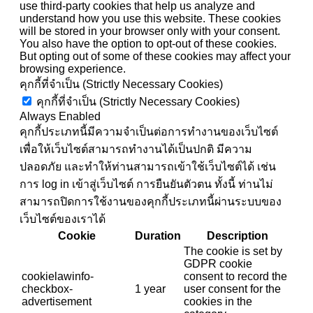
use third-party cookies that help us analyze and
understand how you use this website. These cookies
will be stored in your browser only with your consent.
You also have the option to opt-out of these cookies.
But opting out of some of these cookies may affect your
browsing experience.
คุกกี้ที่จำเป็น (Strictly Necessary Cookies)
คุกกี้ที่จำเป็น (Strictly Necessary Cookies)
Always Enabled
คุกกี้ประเภทนี้มีความจำเป็นต่อการทำงานของเว็บไซต์
เพื่อให้เว็บไซต์สามารถทำงานได้เป็นปกติ มีความ
ปลอดภัย และทำให้ท่านสามารถเข้าใช้เว็บไซต์ได้ เช่น
การ log in เข้าสู่เว็บไซต์ การยืนยันตัวตน ทั้งนี้ ท่านไม่
สามารถปิดการใช้งานของคุกกี้ประเภทนี้ผ่านระบบของ
เว็บไซต์ของเราได้
Cookie
Duration
Description
The cookie is set by
GDPR cookie
cookielawinfo-
consent to record the
checkbox-
1 year
user consent for the
advertisement
cookies in the