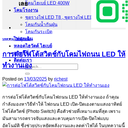
เลย
โคมไฮเบย์ LED 400W
โคมโรงงาน
ชุดรางไฟ LED T8 , ชุดรางไฟ LED T5
โคมกันน้ำกันฝุ่น
โคมกันระเบิด
ไฟฉุกเฉิน
บทความ
,
โคมไฟถนน
หลอดไฮวัตต์ ไฮเบย์
การต่อโฟโต้สวิตช์กับโคมไฟถนน LED ให้
สวิทช์ชิ่ง
ติดต่อเรา
ทำงานเอง
Search
for:
Posted on
13/03/2025
by
richest
การต่อโฟโต้สวิตช์กับโคมไฟถนน LED ให้ทำงานเอง ถ้าคุณ
กำลังมองหาวิธีทำให้ ไฟถนน LED เปิด-ปิดเองตามแสงอาทิตย์
โฟโต้สวิตช์ (Photo Switch) คือตัวช่วยที่เหมาะสมที่สุด เพราะ
มันสามารถตรวจจับแสงและควบคุมการเปิด-ปิดไฟแบบ
อัตโนมัติ ซึ่งช่วยประหยัดพลังงานและลดค่าไฟได้ ในบทความนี้