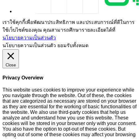
เราใช้คุกกี้เพื่อพัฒนาประสิทธิภาพ และประสบการณ์ที่ดีในการ
ใช้เว็บไซต์ของคุณ คุณสามารถศึกษารายละเอียดได้ที่
นโยบายความเป็นส่วนตัว
นโยบายความเป็นส่วนตัว
ยอมรับทั้งหมด
Close
Privacy Overview
This website uses cookies to improve your experience while
you navigate through the website. Out of these, the cookies
that are categorized as necessary are stored on your browser
as they are essential for the working of basic functionalities of
the website. We also use third-party cookies that help us
analyze and understand how you use this website. These
cookies will be stored in your browser only with your consent.
You also have the option to opt-out of these cookies. But
opting out of some of these cookies may affect your browsing