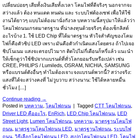
เปลี่ยนบ่อยๆ เสียทั้งเงินเสียทั้งเวลา โคมไฟที่ดีจริงๆ นอกจากจะ
สว่างแล้ว ต้อง ทนแดด ทนฝน และ ระบบไฟต้องเซฟ เพื่อให้ใช้
งานได้ยาวๆ แบบไม่ต้องมานั่งกังวล บทความนี้สรุปมาให้แล้วว่า
โคมไฟถนนเกรดมาตรฐาน ที่น่าลงทุนด้วยจริงๆ ต้องเช็กลิสต์
อะไรบ้าง 1. ใช้ LED Chip ที่ได้มาตรฐาน หัวใจสำคัญของโคม
ไฟก็คือตัวชิป LED เพราะมันคือตัวกำเนิดแสงโดยตรง ถ้าไปเจอ
ชิปโนเนม แสงจะดรอปไวมาก ติดไปไม่กี่เดือนก็หรี่แล้ว แนะนำ
ให้เช็กดูว่าใช้ชิปจากแบรนด์ที่ทั่วโลกยอมรับหรือเปล่า เช่น
CREE, PHILIPS / Lumileds, OSRAM, NICHIA, SAMSUNG
หรือแบรนด์ดังอื่นๆ ทำไมต้องเจาะจงแบรนด์พวกนี้? สว่างจริง:
แสงที่ได้จะสว่างคงที่ ไม่วูบวาบ สว่างนาน: ใช้ได้หลายหมื่น
ชั่วโมง […]
Continue reading
→
Posted in
บทความ
,
โคมไฟถนน
|
Tagged
CTT โคมไฟถนน
,
Driver LED คืออะไร
,
EnRich
,
LED Chip โคมไฟถนน
,
LED
Street Light
,
Lumen โคมไฟถนน
,
บทความ
,
มาตรฐานโคมไฟ
ถนน
,
มาตรฐานโคมไฟถนน LED
,
มาตรฐานไฟถนน
,
ระบบไฟ
ถนน
,
วิธีเลือกโคมไฟถนน LED
,
สเปกโคมไฟถนน LED
,
โคมไฟ