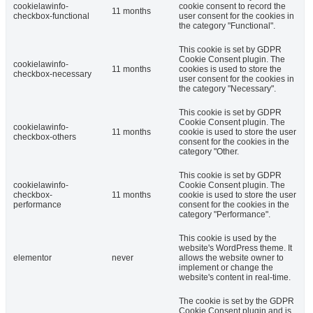
cookielawinfo-
cookie consent to record the
11 months
checkbox-functional
user consent for the cookies in
the category "Functional".
This cookie is set by GDPR
Cookie Consent plugin. The
cookielawinfo-
11 months
cookies is used to store the
checkbox-necessary
user consent for the cookies in
the category "Necessary".
This cookie is set by GDPR
Cookie Consent plugin. The
cookielawinfo-
11 months
cookie is used to store the user
checkbox-others
consent for the cookies in the
category "Other.
This cookie is set by GDPR
cookielawinfo-
Cookie Consent plugin. The
checkbox-
11 months
cookie is used to store the user
performance
consent for the cookies in the
category "Performance".
This cookie is used by the
website's WordPress theme. It
elementor
never
allows the website owner to
implement or change the
website's content in real-time.
The cookie is set by the GDPR
Cookie Consent plugin and is