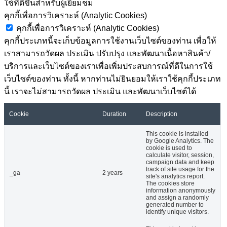
ใช้ที่ดีขึ้นสำหรับผู้เยี่ยมชม
คุกกี้เพื่อการวิเคราะห์ (Analytic Cookies)
คุกกี้เพื่อการวิเคราะห์ (Analytic Cookies)
คุกกี้ประเภทนี้จะเก็บข้อมูลการใช้งานเว็บไซต์ของท่าน เพื่อให้
เราสามารถวัดผล ประเมิน ปรับปรุง และพัฒนาเนื้อหาสินค้า/
บริการและเว็บไซต์ของเราเพื่อเพิ่มประสบการณ์ที่ดีในการใช้
เว็บไซต์ของท่าน ทั้งนี้ หากท่านไม่ยินยอมให้เราใช้คุกกี้ประเภท
นี้ เราจะไม่สามารถวัดผล ประเมิน และพัฒนาเว็บไซต์ได้
Cookie
Duration
Description
This cookie is installed
by Google Analytics. The
cookie is used to
calculate visitor, session,
campaign data and keep
track of site usage for the
_ga
2 years
site's analytics report.
The cookies store
information anonymously
and assign a randomly
generated number to
identify unique visitors.