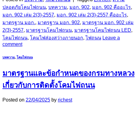
ปลอดภัยโคมไฟถนน
,
บทความ
,
มอก. 902
,
มอก. 902 คืออะไร
,
มอก. 902 เล่ม 2(3)-2557
,
มอก. 902 เล่ม 2(3)-2557 คืออะไร
,
มาตรฐาน มอก.
,
มาตรฐาน มอก. 902
,
มาตรฐาน มอก. 902 เล่ม
2(3)-2557
,
มาตรฐานโคมไฟถนน
,
มาตรฐานโคมไฟถนน LED
,
โคมไฟถนน
,
โคมไฟส่องสว่างภายนอก
,
ไฟถนน
Leave a
comment
บทความ
,
โคมไฟถนน
มาตรฐานและข้อกำหนดของกรมทางหลวง
เกี่ยวกับการติดตั้งโคมไฟถนน
Posted on
22/04/2025
by
richest