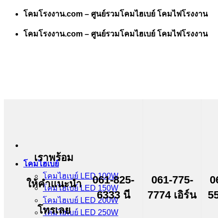
Skip
โคมโรงงาน.com – ศูนย์รวมโคมไฮเบย์ โคมไฟโรงงาน
to
content
โคมโรงงาน.com – ศูนย์รวมโคมไฮเบย์ โคมไฟโรงงาน
เราพร้อม
โคมไฮเบย์
โคมไฮเบย์ LED 100W
061-825-
061-775-
0
ให้คำแนะนำ
โคมไฮเบย์ LED 150W
6333 นี
7774 เอิร์น
55
โคมไฮเบย์ LED 200W
โทรเลย
โคมไฮเบย์ LED 250W