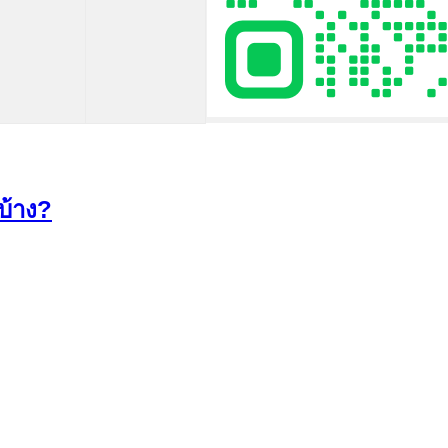
บ้าง?