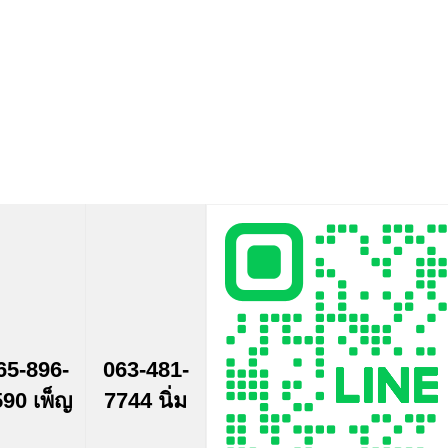
65-896-
063-481-
90 เพ็ญ
7744 นิ่ม