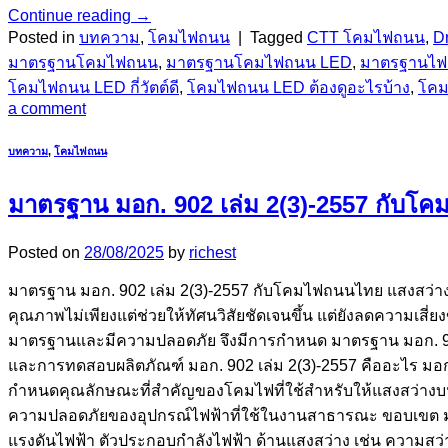
Continue reading
→
Posted in
บทความ
,
โคมไฟถนน
|
Tagged
CTT โคมไฟถนน
,
D
มาตรฐานโคมไฟถนน
,
มาตรฐานโคมไฟถนน LED
,
มาตรฐานไ
โคมไฟถนน LED กี่วัตต์ดี
,
โคมไฟถนน LED ต้องดูอะไรบ้าง
,
โคม
a comment
บทความ
,
โคมไฟถนน
มาตรฐาน มอก. 902 เล่ม 2(3)-2557 กับโ
Posted on
28/08/2025
by
richest
มาตรฐาน มอก. 902 เล่ม 2(3)-2557 กับโคมไฟถนนไทย แสงสว่างบน
คุณภาพไม่เพียงแต่ช่วยให้ทัศนวิสัยชัดเจนขึ้น แต่ยังลดความเสี
มาตรฐานและมีความปลอดภัย จึงมีการกำหนด มาตรฐาน มอก. 902
และการทดสอบผลิตภัณฑ์ มอก. 902 เล่ม 2(3)-2557 คืออะไร มอ
กำหนดคุณลักษณะที่สำคัญของโคมไฟที่ใช้สำหรับให้แสงสว่างบนถ
ความปลอดภัยของอุปกรณ์ไฟฟ้าที่ใช้ในงานสาธารณะ ขอบเขต 
แรงดันไฟฟ้า ตัวประกอบกำลังไฟฟ้า ด้านแสงสว่าง เช่น ความสว