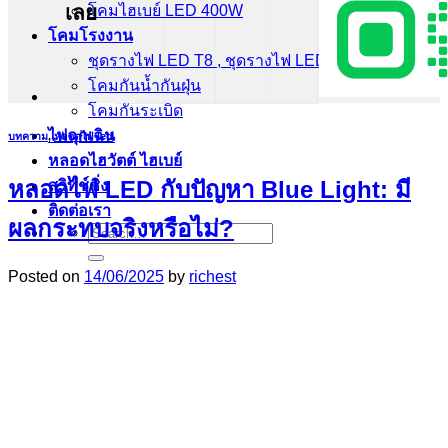
เลย
โคมไฮเบย์ LED 400W
โคมโรงงาน
ชุดรางไฟ LED T8 , ชุดรางไฟ LED T5
โคมกันน้ำกันฝุ่น
โคมกันระเบิด
ไฟฉุกเฉิน
บทความ
,
หลอดไฟ led
หลอดไฮวัตต์ ไฮเบย์
หลอดไฟ LED กับปัญหา Blue Light: มี
สวิทช์ชิ่ง
ติดต่อเรา
ผลกระทบจริงหรือไม่?
Search
for:
Posted on
14/06/2025
by
richest