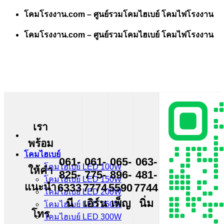
Skip
โคมโรงงาน.com – ศูนย์รวมโคมไฮเบย์ โคมไฟโรงงาน
to
content
โคมโรงงาน.com – ศูนย์รวมโคมไฮเบย์ โคมไฟโรงงาน
เรา
พร้อม
โคมไฮเบย์
061-
061-
065-
063-
โคมไฮเบย์ LED 100W
ให้คำ
825-
775-
896-
481-
โคมไฮเบย์ LED 150W
แนะนำ
6333
7774
5590
7744
โคมไฮเบย์ LED 200W
นี
เอิร์น
เพ็ญ
นิ่ม
โคมไฮเบย์ LED 250W
โทร
โคมไฮเบย์ LED 300W