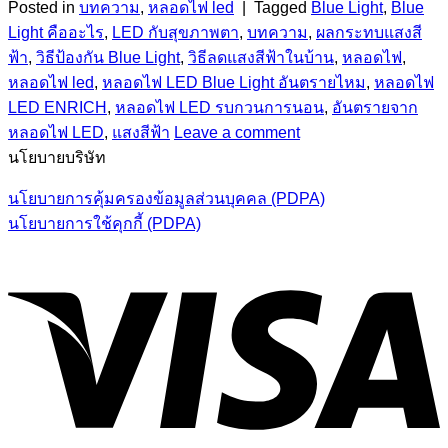
Posted in
บทความ
,
หลอดไฟ led
|
Tagged
Blue Light
,
Blue
Light คืออะไร
,
LED กับสุขภาพตา
,
บทความ
,
ผลกระทบแสงสี
ฟ้า
,
วิธีป้องกัน Blue Light
,
วิธีลดแสงสีฟ้าในบ้าน
,
หลอดไฟ
,
หลอดไฟ led
,
หลอดไฟ LED Blue Light อันตรายไหม
,
หลอดไฟ
LED ENRICH
,
หลอดไฟ LED รบกวนการนอน
,
อันตรายจาก
หลอดไฟ LED
,
แสงสีฟ้า
Leave a comment
นโยบายบริษัท
นโยบายการคุ้มครองข้อมูลส่วนบุคคล (PDPA)
นโยบายการใช้คุกกี้ (PDPA)
V