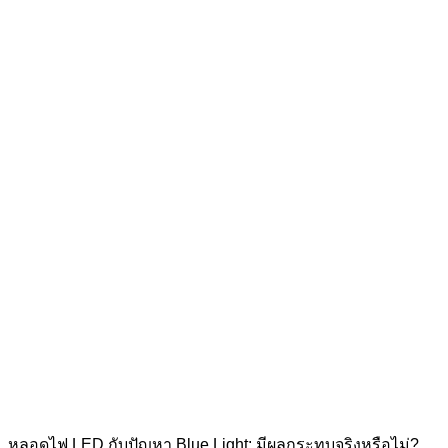
หลอดไฟ LED กับปัญหา Blue Light: มีผลกระทบจริงหรือไม่?