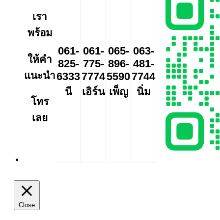
เรา
พร้อม
061-
061-
065-
063-
ให้คำ
825-
775-
896-
481-
แนะนำ
6333
7774
5590
7744
นี
เอิร์น
เพ็ญ
นิ่ม
โทร
เลย
Close