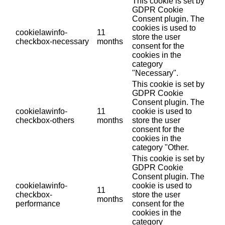
This cookie is set by
GDPR Cookie
Consent plugin. The
cookies is used to
cookielawinfo-
11
store the user
checkbox-necessary
months
consent for the
cookies in the
category
"Necessary".
This cookie is set by
GDPR Cookie
Consent plugin. The
cookielawinfo-
11
cookie is used to
checkbox-others
months
store the user
consent for the
cookies in the
category "Other.
This cookie is set by
GDPR Cookie
Consent plugin. The
cookielawinfo-
cookie is used to
11
checkbox-
store the user
months
performance
consent for the
cookies in the
category