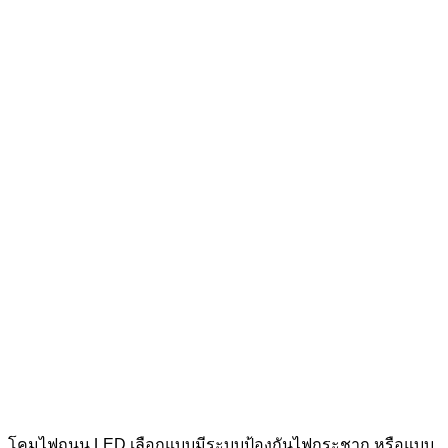
โคมไฟถนน LED เลือกแบบมีระบบป้องกันไฟกระชาก หรือแบบ