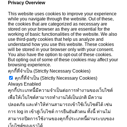
Privacy Overview
This website uses cookies to improve your experience
while you navigate through the website. Out of these,
the cookies that are categorized as necessary are
stored on your browser as they are essential for the
working of basic functionalities of the website. We also
use third-party cookies that help us analyze and
understand how you use this website. These cookies
will be stored in your browser only with your consent.
You also have the option to opt-out of these cookies.
But opting out of some of these cookies may affect your
browsing experience.
คุกกี้ที่จำเป็น (Strictly Necessary Cookies)
คุกกี้ที่จำเป็น (Strictly Necessary Cookies)
Always Enabled
คุกกี้ประเภทนี้มีความจำเป็นต่อการทำงานของเว็บไซต์
เพื่อให้เว็บไซต์สามารถทำงานได้เป็นปกติ มีความ
ปลอดภัย และทำให้ท่านสามารถเข้าใช้เว็บไซต์ได้ เช่น
การ log in เข้าสู่เว็บไซต์ การยืนยันตัวตน ทั้งนี้ ท่านไม่
สามารถปิดการใช้งานของคุกกี้ประเภทนี้ผ่านระบบของ
เว็บไซต์ของเราได้