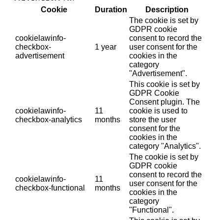
Cookie
Duration
Description
The cookie is set by
GDPR cookie
cookielawinfo-
consent to record the
checkbox-
1 year
user consent for the
advertisement
cookies in the
category
"Advertisement".
This cookie is set by
GDPR Cookie
Consent plugin. The
cookielawinfo-
11
cookie is used to
checkbox-analytics
months
store the user
consent for the
cookies in the
category "Analytics".
The cookie is set by
GDPR cookie
consent to record the
cookielawinfo-
11
user consent for the
checkbox-functional
months
cookies in the
category
"Functional".