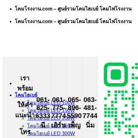
Skip
โคมโรงงาน.com – ศูนย์รวมโคมไฮเบย์ โคมไฟโรงงาน
to
content
โคมโรงงาน.com – ศูนย์รวมโคมไฮเบย์ โคมไฟโรงงาน
เรา
พร้อม
โคมไฮเบย์
061-
061-
065-
063-
โคมไฮเบย์ LED 100W
ให้คำ
825-
775-
896-
481-
โคมไฮเบย์ LED 150W
แนะนำ
6333
7774
5590
7744
โคมไฮเบย์ LED 200W
นี
เอิร์น
เพ็ญ
นิ่ม
โคมไฮเบย์ LED 250W
โทร
โคมไฮเบย์ LED 300W