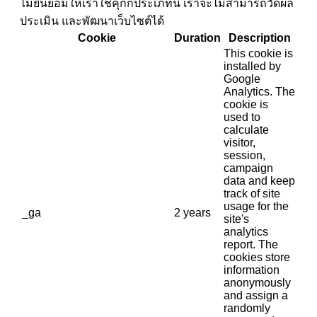
ไม่ยินยอมให้เราใช้คุกกี้ประเภทนี้ เราจะไม่สามารถวัดผล
ประเมิน และพัฒนาเว็บไซต์ได้
Cookie
Duration
Description
This cookie is
installed by
Google
Analytics. The
cookie is
used to
calculate
visitor,
session,
campaign
data and keep
track of site
usage for the
_ga
2 years
site's
analytics
report. The
cookies store
information
anonymously
and assign a
randomly