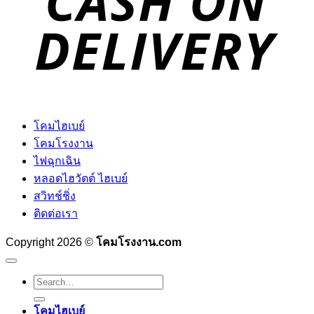
โคมไฮเบย์
โคมโรงงาน
ไฟฉุกเฉิน
หลอดไฮวัตต์ ไฮเบย์
สวิทช์ชิ่ง
ติดต่อเรา
Copyright 2026 ©
โคมโรงงาน.com
Search
for:
โคมไฮเบย์