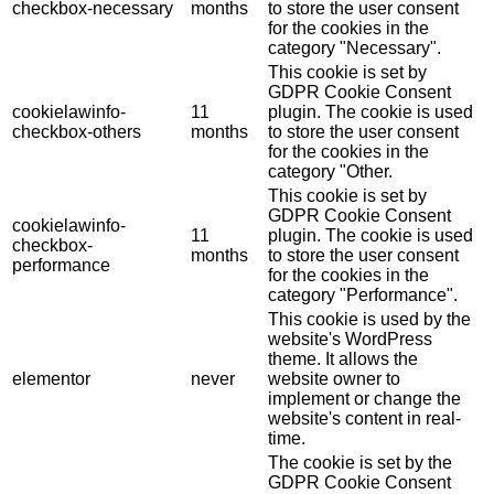
checkbox-necessary
months
to store the user consent
for the cookies in the
category "Necessary".
This cookie is set by
GDPR Cookie Consent
cookielawinfo-
11
plugin. The cookie is used
checkbox-others
months
to store the user consent
for the cookies in the
category "Other.
This cookie is set by
GDPR Cookie Consent
cookielawinfo-
11
plugin. The cookie is used
checkbox-
months
to store the user consent
performance
for the cookies in the
category "Performance".
This cookie is used by the
website's WordPress
theme. It allows the
elementor
never
website owner to
implement or change the
website's content in real-
time.
The cookie is set by the
GDPR Cookie Consent