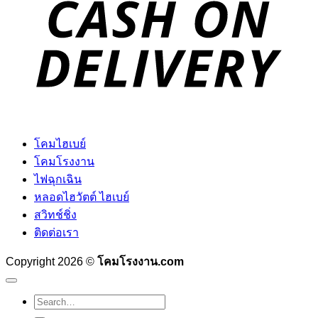
โคมไฮเบย์
โคมโรงงาน
ไฟฉุกเฉิน
หลอดไฮวัตต์ ไฮเบย์
สวิทช์ชิ่ง
ติดต่อเรา
Copyright 2026 ©
โคมโรงงาน.com
Search
for: