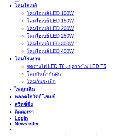
โคมไฮเบย์
โคมไฮเบย์ LED 100W
โคมไฮเบย์ LED 150W
โคมไฮเบย์ LED 200W
โคมไฮเบย์ LED 250W
โคมไฮเบย์ LED 300W
โคมไฮเบย์ LED 400W
โคมโรงงาน
ชุดรางไฟ LED T8 , ชุดรางไฟ LED T5
โคมกันน้ำกันฝุ่น
โคมกันระเบิด
ไฟฉุกเฉิน
หลอดไฮวัตต์ ไฮเบย์
สวิทช์ชิ่ง
ติดต่อเรา
Login
Newsletter