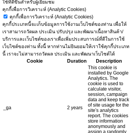
ใช้ที่ดีขึ้นสำหรับผู้เยี่ยมชม
คุกกี้เพื่อการวิเคราะห์ (Analytic Cookies)
คุกกี้เพื่อการวิเคราะห์ (Analytic Cookies)
คุกกี้ประเภทนี้จะเก็บข้อมูลการใช้งานเว็บไซต์ของท่าน เพื่อให้
เราสามารถวัดผล ประเมิน ปรับปรุง และพัฒนาเนื้อหาสินค้า/
บริการและเว็บไซต์ของเราเพื่อเพิ่มประสบการณ์ที่ดีในการใช้
เว็บไซต์ของท่าน ทั้งนี้ หากท่านไม่ยินยอมให้เราใช้คุกกี้ประเภท
นี้ เราจะไม่สามารถวัดผล ประเมิน และพัฒนาเว็บไซต์ได้
Cookie
Duration
Description
This cookie is
installed by Google
Analytics. The
cookie is used to
calculate visitor,
session, campaign
data and keep track
of site usage for the
_ga
2 years
site's analytics
report. The cookies
store information
anonymously and
assign a randomly