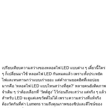
เปรียบเทียบความสว่างของหลอดไฟ LED แบบต่าง ๆ เดี๋ยวนี้ใคร
ๆ ก็เปลี่ยนมาใช้ หลอดไฟ LED กันหมดแล้ว เพราะทั้งประหยัด
ไฟและทนทานกว่าแบบเก่าเยอะ แต่คำถามยอดฮิตที่เจอบ่อย
มากคือ ‘หลอดไฟ LED แบบไหนสว่างที่สุด?‘ หลายคนยังติดภาพ
จำเดิม ๆ ว่าต้องเลือกที่ ‘วัตต์สูง’ ไว้ก่อนถึงจะสว่าง แต่จริง ๆ แล้ว
สำหรับ LED จะดูแค่เลขวัตต์ไม่ได้ เพราะความสว่างที่แท้จริง
ต้องวัดกันที่ค่า Lumens รวมถึงคุณภาพของชิปและดีไซน์ของ