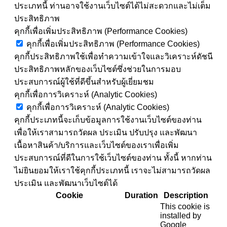
ประเภทนี้ ท่านอาจใช้งานเว็บไซต์ได้ไม่สะดวกและไม่เต็ม
ประสิทธิภาพ
คุกกี้เพื่อเพิ่มประสิทธิภาพ (Performance Cookies)
คุกกี้เพื่อเพิ่มประสิทธิภาพ (Performance Cookies)
คุกกี้ประสิทธิภาพใช้เพื่อทำความเข้าใจและวิเคราะห์ดัชนี
ประสิทธิภาพหลักของเว็บไซต์ซึ่งช่วยในการมอบ
ประสบการณ์ผู้ใช้ที่ดีขึ้นสำหรับผู้เยี่ยมชม
คุกกี้เพื่อการวิเคราะห์ (Analytic Cookies)
คุกกี้เพื่อการวิเคราะห์ (Analytic Cookies)
คุกกี้ประเภทนี้จะเก็บข้อมูลการใช้งานเว็บไซต์ของท่าน
เพื่อให้เราสามารถวัดผล ประเมิน ปรับปรุง และพัฒนา
เนื้อหาสินค้า/บริการและเว็บไซต์ของเราเพื่อเพิ่ม
ประสบการณ์ที่ดีในการใช้เว็บไซต์ของท่าน ทั้งนี้ หากท่าน
ไม่ยินยอมให้เราใช้คุกกี้ประเภทนี้ เราจะไม่สามารถวัดผล
ประเมิน และพัฒนาเว็บไซต์ได้
Cookie
Duration
Description
This cookie is
installed by
Google