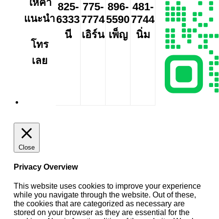
ให้คำ
825-
775-
896-
481-
แนะนำ
6333
7774
5590
7744
นี
เอิร์น
เพ็ญ
นิ่ม
โทร
เลย
Close
Privacy Overview
This website uses cookies to improve your experience
while you navigate through the website. Out of these,
the cookies that are categorized as necessary are
stored on your browser as they are essential for the