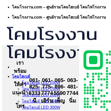
Skip
โคมโรงงาน.com – ศูนย์รวมโคมไฮเบย์ โคมไฟโรงงาน
to
content
โคมโรงงาน.com – ศูนย์รวมโคมไฮเบย์ โคมไฟโรงงาน
เรา
พร้อม
โคมไฮเบย์
061-
061-
065-
063-
โคมไฮเบย์ LED 100W
ให้คำ
825-
775-
896-
481-
โคมไฮเบย์ LED 150W
แนะนำ
6333
7774
5590
7744
โคมไฮเบย์ LED 200W
นี
เอิร์น
เพ็ญ
นิ่ม
โคมไฮเบย์ LED 250W
โทร
โคมไฮเบย์ LED 300W