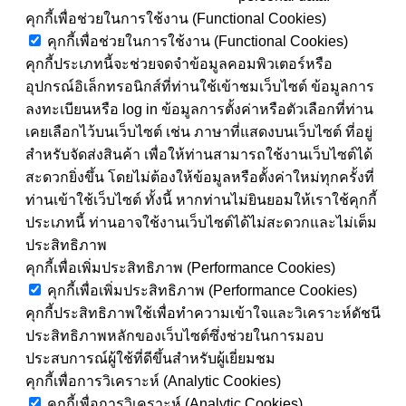
คุกกี้เพื่อช่วยในการใช้งาน (Functional Cookies)
คุกกี้เพื่อช่วยในการใช้งาน (Functional Cookies)
คุกกี้ประเภทนี้จะช่วยจดจำข้อมูลคอมพิวเตอร์หรือ
อุปกรณ์อิเล็กทรอนิกส์ที่ท่านใช้เข้าชมเว็บไซต์ ข้อมูลการ
ลงทะเบียนหรือ log in ข้อมูลการตั้งค่าหรือตัวเลือกที่ท่าน
เคยเลือกไว้บนเว็บไซต์ เช่น ภาษาที่แสดงบนเว็บไซต์ ที่อยู่
สำหรับจัดส่งสินค้า เพื่อให้ท่านสามารถใช้งานเว็บไซต์ได้
สะดวกยิ่งขึ้น โดยไม่ต้องให้ข้อมูลหรือตั้งค่าใหม่ทุกครั้งที่
ท่านเข้าใช้เว็บไซต์ ทั้งนี้ หากท่านไม่ยินยอมให้เราใช้คุกกี้
ประเภทนี้ ท่านอาจใช้งานเว็บไซต์ได้ไม่สะดวกและไม่เต็ม
ประสิทธิภาพ
คุกกี้เพื่อเพิ่มประสิทธิภาพ (Performance Cookies)
คุกกี้เพื่อเพิ่มประสิทธิภาพ (Performance Cookies)
คุกกี้ประสิทธิภาพใช้เพื่อทำความเข้าใจและวิเคราะห์ดัชนี
ประสิทธิภาพหลักของเว็บไซต์ซึ่งช่วยในการมอบ
ประสบการณ์ผู้ใช้ที่ดีขึ้นสำหรับผู้เยี่ยมชม
คุกกี้เพื่อการวิเคราะห์ (Analytic Cookies)
คุกกี้เพื่อการวิเคราะห์ (Analytic Cookies)