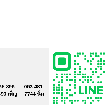
65-896-
063-481-
90 เพ็ญ
7744 นิ่ม