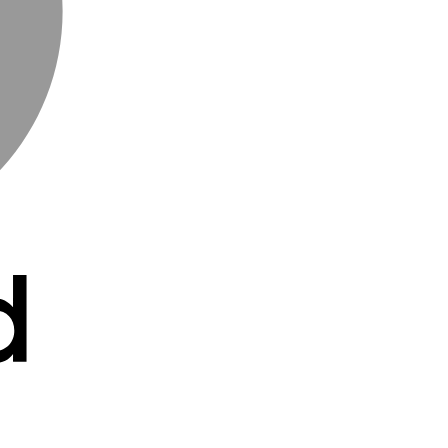
Cash
On
Delivery