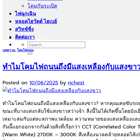
โคมกันระเบิด
ไฟฉุกเฉิน
หลอดไฮวัตต์ ไฮเบย์
สวิทช์ชิ่ง
ติดต่อเรา
Search
บทความ
,
โคมไฟถนน
for:
ทำไมโคมไฟถนนถึงมีแสงเหลืองกับแสงขา
Posted on
10/06/2025
by
richest
ทำไมโคมไฟถนนถึงมีแสงเหลืองกับแสงขาว? หากคุณเคยขับรถย
ขณะที่บางแห่งกลับใช้แสงขาวสว่างจ้า สิ่งนี้ไม่ได้เกิดขึ้นโ
เหมาะสมกับแต่ละสภาพแวดล้อม ความหมายของแสงเหลืองและแสงข
กันนี้แยกออกจากกันด้วยสิ่งที่เรียกว่า CCT (Correlated Colo
(Warm White) 2700K – 3000K สีเหลืองนวลคล้ายหลอดไส้เก่า