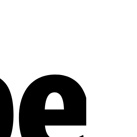
Stripe