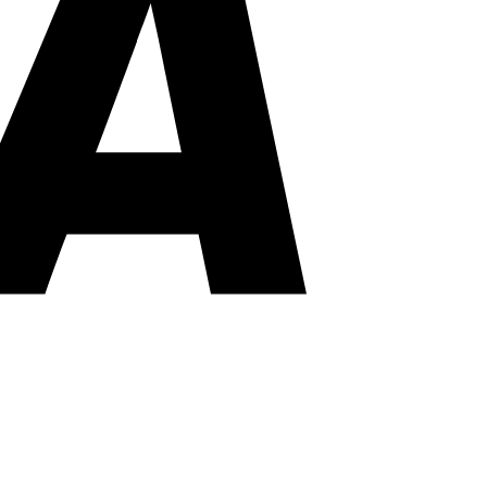
PayPal