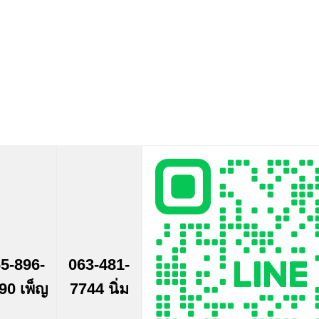
5-896-
063-481-
90 เพ็ญ
7744 นิ่ม