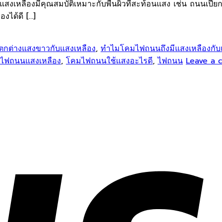
เหลืองมีคุณสมบัติเหมาะกับพื้นผิวที่สะท้อนแสง เช่น ถนนเปีย
องได้ดี […]
กต่างแสงขาวกับแสงเหลือง
,
ทำไมโคมไฟถนนถึงมีแสงเหลืองกั
ไฟถนนแสงเหลือง
,
โคมไฟถนนใช้แสงอะไรดี
,
ไฟถนน
Leave a