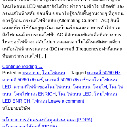
โคมไฟถนน LED ของเรายังไงบ้าง ทำความเข้าใจ “เฮิรตซ์” และ
กระแสไฟฟ้าสลับ ก่อนอื่น ขอพาไปรู้จักกับพื้นฐานง่ายๆ ที่ทุกคน
ควรรู้ก่อน กระแสไฟฟ้าสลับ (Alternating Current – AC) อันนี้
แหละที่เราใช้กันอยู่ทุกวันตามบ้านเรือนและอาคารทั่วไป รวม
ถึงไฟถนนด้วย กระแสไฟฟ้า AC มีลักษณะพิเศษคือทิศทางการ
ไหลของไฟฟ้าจะ สลับไปมา ตลอดเวลา ไม่ได้ไหลทิศทางเดียว
เหมือนไฟฟ้ากระแสตรง (DC) ความถี่ (Frequency): คำนี้แหละ
ที่บอกว่ากระแสไฟ […]
Continue reading
→
Posted in
บทความ
,
โคมไฟถนน
|
Tagged
ความถี่ 50/60 Hz
,
ความถี่ 50/60 เฮิรตซ์
,
ความถี่ 50/60 เฮิรตซ์ของโคมไฟถนน
LED
,
ความถี่ไฟฟ้าของโคมไฟถนน
,
โคมถนน
,
โคมไฟ
,
โคมไฟ
ถนน
,
โคมไฟถนน ENRICH
,
โคมไฟถนน LED
,
โคมไฟถนน
LED ENRICH
,
ไฟถนน
Leave a comment
นโยบายบริษัท
นโยบายการคุ้มครองข้อมูลส่วนบุคคล (PDPA)
นโยบายการใช้คุกกี้ (PDPA)