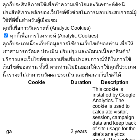
คุกกี้ประสิทธิภาพใช้เพื่อทำความเข้าใจและวิเคราะห์ดัชนี
ประสิทธิภาพหลักของเว็บไซต์ซึ่งช่วยในการมอบประสบการณ์ผู้
ใช้ที่ดีขึ้นสำหรับผู้เยี่ยมชม
คุกกี้เพื่อการวิเคราะห์ (Analytic Cookies)
คุกกี้เพื่อการวิเคราะห์ (Analytic Cookies)
คุกกี้ประเภทนี้จะเก็บข้อมูลการใช้งานเว็บไซต์ของท่าน เพื่อให้
เราสามารถวัดผล ประเมิน ปรับปรุง และพัฒนาเนื้อหาสินค้า/
บริการและเว็บไซต์ของเราเพื่อเพิ่มประสบการณ์ที่ดีในการใช้
เว็บไซต์ของท่าน ทั้งนี้ หากท่านไม่ยินยอมให้เราใช้คุกกี้ประเภท
นี้ เราจะไม่สามารถวัดผล ประเมิน และพัฒนาเว็บไซต์ได้
Cookie
Duration
Description
This cookie is
installed by Google
Analytics. The
cookie is used to
calculate visitor,
session, campaign
data and keep track
of site usage for the
_ga
2 years
site's analytics
report. The cookies