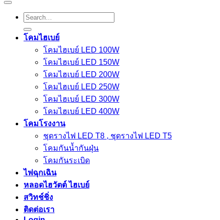
Search
for:
โคมไฮเบย์
โคมไฮเบย์ LED 100W
โคมไฮเบย์ LED 150W
โคมไฮเบย์ LED 200W
โคมไฮเบย์ LED 250W
โคมไฮเบย์ LED 300W
โคมไฮเบย์ LED 400W
โคมโรงงาน
ชุดรางไฟ LED T8 , ชุดรางไฟ LED T5
โคมกันน้ำกันฝุ่น
โคมกันระเบิด
ไฟฉุกเฉิน
หลอดไฮวัตต์ ไฮเบย์
สวิทช์ชิ่ง
ติดต่อเรา
Login