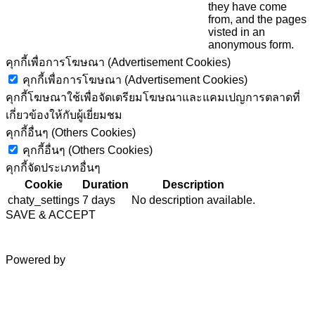
they have come
from, and the pages
visted in an
anonymous form.
คุกกี้เพื่อการโฆษณา (Advertisement Cookies)
คุกกี้เพื่อการโฆษณา (Advertisement Cookies)
คุกกี้โฆษณาใช้เพื่อจัดเตรียมโฆษณาและแคมเปญการตลาดที่
เกี่ยวข้องให้กับผู้เยี่ยมชม
คุกกี้อื่นๆ (Others Cookies)
คุกกี้อื่นๆ (Others Cookies)
คุกกี้จัดประเภทอื่นๆ
Cookie
Duration
Description
chaty_settings
7 days
No description available.
SAVE & ACCEPT
Powered by