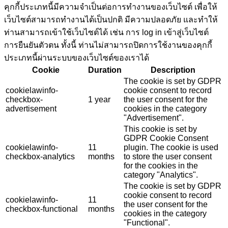
คุกกี้ประเภทนี้มีความจำเป็นต่อการทำงานของเว็บไซต์ เพื่อให้
เว็บไซต์สามารถทำงานได้เป็นปกติ มีความปลอดภัย และทำให้
ท่านสามารถเข้าใช้เว็บไซต์ได้ เช่น การ log in เข้าสู่เว็บไซต์
การยืนยันตัวตน ทั้งนี้ ท่านไม่สามารถปิดการใช้งานของคุกกี้
ประเภทนี้ผ่านระบบของเว็บไซต์ของเราได้
Cookie
Duration
Description
The cookie is set by GDPR
cookielawinfo-
cookie consent to record
checkbox-
1 year
the user consent for the
advertisement
cookies in the category
"Advertisement".
This cookie is set by
GDPR Cookie Consent
cookielawinfo-
11
plugin. The cookie is used
checkbox-analytics
months
to store the user consent
for the cookies in the
category "Analytics".
The cookie is set by GDPR
cookie consent to record
cookielawinfo-
11
the user consent for the
checkbox-functional
months
cookies in the category
"Functional".