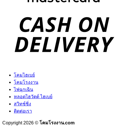
D
โคมไฮเบย์
โคมโรงงาน
ไฟฉุกเฉิน
หลอดไฮวัตต์ ไฮเบย์
สวิทช์ชิ่ง
ติดต่อเรา
Copyright 2026 ©
โคมโรงงาน.com