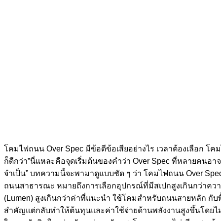
โคมไฟถนน Over Spec มีข้อดีข้อเสียอย่างไร เวลาต้องเลือก โค
ก็ดีกว่า”นี่แหละคือจุดเริ่มต้นของคำว่า Over Spec ที่หลายคนอา
จำเป็น” บทความนี้จะพามาดูแบบชัด ๆ ว่า โคมไฟถนน Over Spec
ถนนสาธารณะ หมายถึงการเลือกอุปกรณ์ที่มีสเปกสูงเกินกว่าความจำเ
(Lumen) สูงเกินกว่าค่าที่แนะนำ ใช้โคมสำหรับถนนสายหลัก กับพื
สำคัญแต่กลับทำให้ต้นทุนและค่าใช้จ่ายด้านพลังงานสูงขึ้นโด