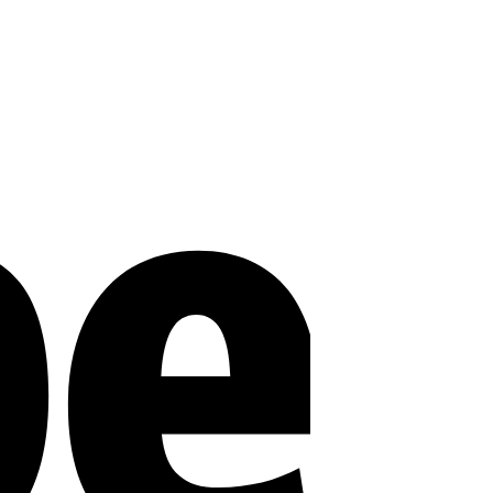
Stripe