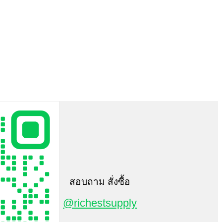
สอบถาม สั่งซื้อ
@richestsupply