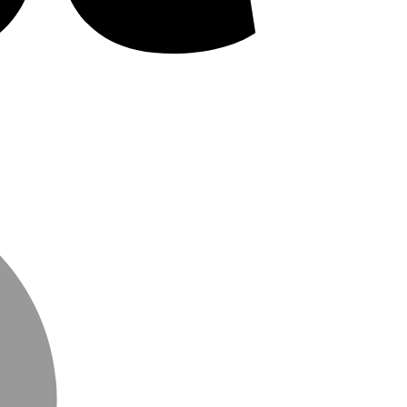
MasterCard