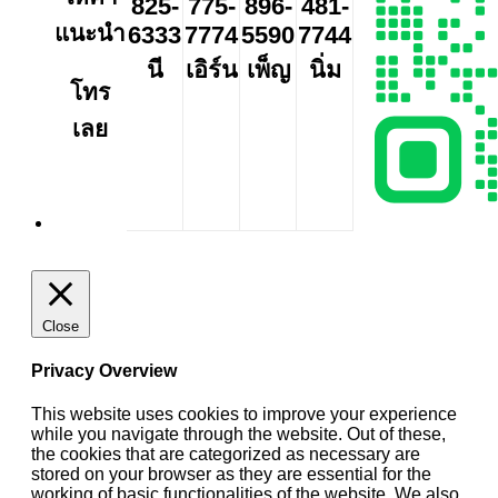
825-
775-
896-
481-
แนะนำ
6333
7774
5590
7744
นี
เอิร์น
เพ็ญ
นิ่ม
โทร
เลย
Close
Privacy Overview
This website uses cookies to improve your experience
while you navigate through the website. Out of these,
the cookies that are categorized as necessary are
stored on your browser as they are essential for the
working of basic functionalities of the website. We also