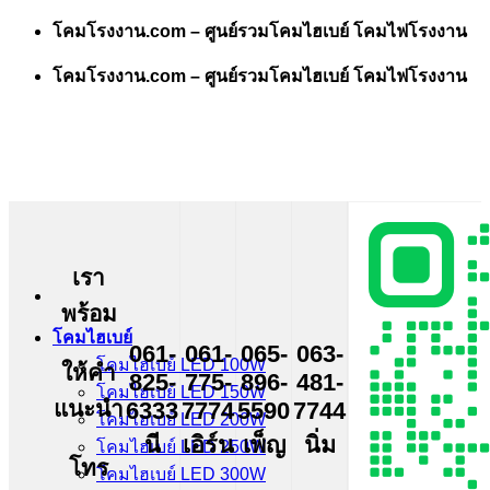
Skip
โคมโรงงาน.com – ศูนย์รวมโคมไฮเบย์ โคมไฟโรงงาน
to
content
โคมโรงงาน.com – ศูนย์รวมโคมไฮเบย์ โคมไฟโรงงาน
เรา
พร้อม
โคมไฮเบย์
061-
061-
065-
063-
โคมไฮเบย์ LED 100W
ให้คำ
825-
775-
896-
481-
โคมไฮเบย์ LED 150W
แนะนำ
6333
7774
5590
7744
โคมไฮเบย์ LED 200W
นี
เอิร์น
เพ็ญ
นิ่ม
โคมไฮเบย์ LED 250W
โทร
โคมไฮเบย์ LED 300W