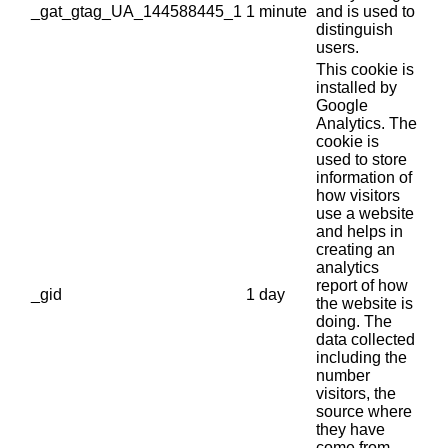
_gat_gtag_UA_144588445_1
1 minute
and is used to
distinguish
users.
This cookie is
installed by
Google
Analytics. The
cookie is
used to store
information of
how visitors
use a website
and helps in
creating an
analytics
report of how
_gid
1 day
the website is
doing. The
data collected
including the
number
visitors, the
source where
they have
come from,