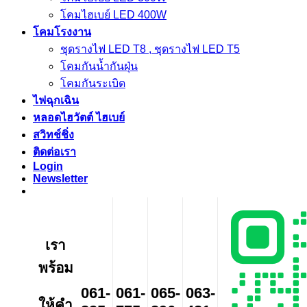
โคมไฮเบย์ LED 400W
โคมโรงงาน
ชุดรางไฟ LED T8 , ชุดรางไฟ LED T5
โคมกันน้ำกันฝุ่น
โคมกันระเบิด
ไฟฉุกเฉิน
หลอดไฮวัตต์ ไฮเบย์
สวิทช์ชิ่ง
ติดต่อเรา
Login
Newsletter
เรา
พร้อม
061-
061-
065-
063-
ให้คำ