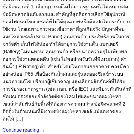
ข้อผิดพลาดที่ 1: เลือกอุปกรณ์ไม่ได้มาตรฐานหรือไม่เหมาะสม
ข้อผิดพลาดอันดับแรกและสำคัญที่สุดคือการเลือกใช้อุปกรณ์
ของไฟถนนโซล่าเซลล์ที่ไม่ได้คุณภาพหรือมีสเปกไม่ตรงกับการ
ใช้งาน โดยเฉพาะการหลงเชื่อราคาที่ถูกเกินจริง ปัญหาที่พบ
แผงโซล่าเซลล์ (Solar Panel) คุณภาพต่ำ: ประสิทธิภาพในการ
ชาร์จต่ำ เก็บไฟได้น้อย ทำให้อายุการใช้งานสั้น แบตเตอรี่
(Battery) ไม่ทนทาน: คุณภาพต่ำ หรือขนาดความจุไม่เพียงพอ
ต่อการใช้งานตลอดคืน (เช่น ไม่พอสำหรับวันที่มีเมฆมาก) ค่า
กันน้ำ (IP Rating) ต่ำ: สำหรับโคมไฟภายนอกอาคาร ควรมีค่า
อย่างน้อย IP65 เพื่อป้องกันน้ำฝนและฝุ่นละอองซึมเข้าระบบ
แนวทางแก้ไข ปรึกษาผู้เชี่ยวชาญ และเลือกผลิตภัณฑ์ที่ได้รับ
การรับรองมาตรฐาน (เช่น มอก. หรือ IEC) และมีประกันสินค้าที่
ชัดเจน ตรวจสอบกำลังวัตต์ของโคมไฟและขนาดแผงโซล่า
เซลล์ว่าสัมพันธ์กับพื้นที่ที่ต้องการความสว่าง ข้อผิดพลาดที่ 2:
ติดตั้งในตำแหน่งที่มีเงาบดบังแผงโซล่าเซลล์ แม้แต่เงาของ
ต้นไม้ […]
Continue reading
→