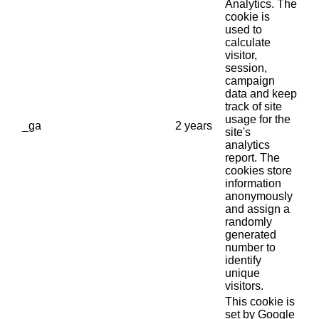
Analytics. The
cookie is
used to
calculate
visitor,
session,
campaign
data and keep
track of site
usage for the
_ga
2 years
site's
analytics
report. The
cookies store
information
anonymously
and assign a
randomly
generated
number to
identify
unique
visitors.
This cookie is
set by Google