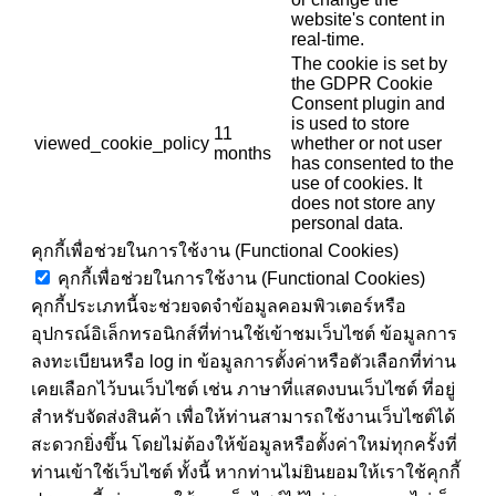
website's content in
real-time.
The cookie is set by
the GDPR Cookie
Consent plugin and
is used to store
11
viewed_cookie_policy
whether or not user
months
has consented to the
use of cookies. It
does not store any
personal data.
คุกกี้เพื่อช่วยในการใช้งาน (Functional Cookies)
คุกกี้เพื่อช่วยในการใช้งาน (Functional Cookies)
คุกกี้ประเภทนี้จะช่วยจดจำข้อมูลคอมพิวเตอร์หรือ
อุปกรณ์อิเล็กทรอนิกส์ที่ท่านใช้เข้าชมเว็บไซต์ ข้อมูลการ
ลงทะเบียนหรือ log in ข้อมูลการตั้งค่าหรือตัวเลือกที่ท่าน
เคยเลือกไว้บนเว็บไซต์ เช่น ภาษาที่แสดงบนเว็บไซต์ ที่อยู่
สำหรับจัดส่งสินค้า เพื่อให้ท่านสามารถใช้งานเว็บไซต์ได้
สะดวกยิ่งขึ้น โดยไม่ต้องให้ข้อมูลหรือตั้งค่าใหม่ทุกครั้งที่
ท่านเข้าใช้เว็บไซต์ ทั้งนี้ หากท่านไม่ยินยอมให้เราใช้คุกกี้