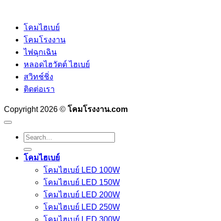
โคมไฮเบย์
โคมโรงงาน
ไฟฉุกเฉิน
หลอดไฮวัตต์ ไฮเบย์
สวิทช์ชิ่ง
ติดต่อเรา
Copyright 2026 ©
โคมโรงงาน.com
Search
for:
โคมไฮเบย์
โคมไฮเบย์ LED 100W
โคมไฮเบย์ LED 150W
โคมไฮเบย์ LED 200W
โคมไฮเบย์ LED 250W
โคมไฮเบย์ LED 300W