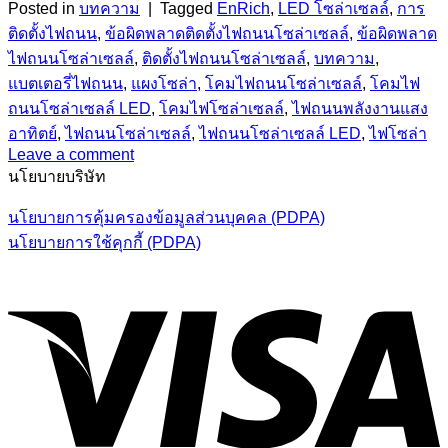
Posted in
บทความ
|
Tagged
EnRich
,
LED โซล่าเซลล์
,
การ
ติดตั้งไฟถนน
,
ข้อผิดพลาดติดตั้งไฟถนนโซล่าเซลล์
,
ข้อผิดพลาด
ไฟถนนโซล่าเซลล์
,
ติดตั้งไฟถนนโซล่าเซลล์
,
บทความ
,
แบตเตอรี่ไฟถนน
,
แผงโซล่า
,
โคมไฟถนนโซล่าเซลล์
,
โคมไฟ
ถนนโซล่าเซลล์ LED
,
โคมไฟโซล่าเซลล์
,
ไฟถนนพลังงานแสง
อาทิตย์
,
ไฟถนนโซล่าเซลล์
,
ไฟถนนโซล่าเซลล์ LED
,
ไฟโซล่า
Leave a comment
นโยบายบริษัท
นโยบายการคุ้มครองข้อมูลส่วนบุคคล (PDPA)
นโยบายการใช้คุกกี้ (PDPA)
V