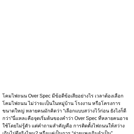
โคมไฟถนน Over Spec มีข้อดีข้อเสียอย่างไร เวลาต้องเลือก
โคมไฟถนน ไม่ว่าจะเป็นในหมู่บ้าน โรงงาน หรือโครงการ
ขนาดใหญ่ หลายคนมักคิดว่า “เลือกแบบสว่างไว้ก่อน ยังไงก็ดี
กว่า”นี่แหละคือจุดเริ่มต้นของคำว่า Over Spec ที่หลายคนอาจ
ใช้โดยไม่รู้ตัว แต่คำถามสำคัญคือ การติดตั้งไฟถนนให้สว่าง
เกินไปดีจริงไหม? หรือแค่เป็นการ “จ่ายแพงเกินจำเป็น”