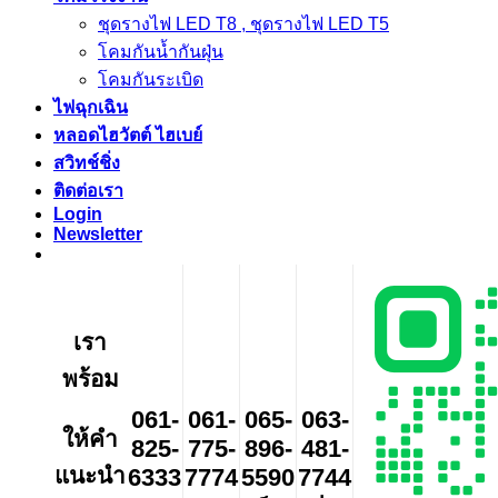
ชุดรางไฟ LED T8 , ชุดรางไฟ LED T5
โคมกันน้ำกันฝุ่น
โคมกันระเบิด
ไฟฉุกเฉิน
หลอดไฮวัตต์ ไฮเบย์
สวิทช์ชิ่ง
ติดต่อเรา
Login
Newsletter
เรา
พร้อม
061-
061-
065-
063-
ให้คำ
825-
775-
896-
481-
แนะนำ
6333
7774
5590
7744