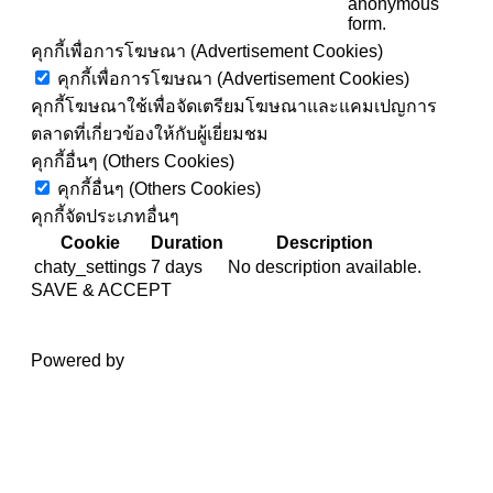
anonymous
form.
คุกกี้เพื่อการโฆษณา (Advertisement Cookies)
คุกกี้เพื่อการโฆษณา (Advertisement Cookies)
คุกกี้โฆษณาใช้เพื่อจัดเตรียมโฆษณาและแคมเปญการ
ตลาดที่เกี่ยวข้องให้กับผู้เยี่ยมชม
คุกกี้อื่นๆ (Others Cookies)
คุกกี้อื่นๆ (Others Cookies)
คุกกี้จัดประเภทอื่นๆ
Cookie
Duration
Description
chaty_settings
7 days
No description available.
SAVE & ACCEPT
Powered by