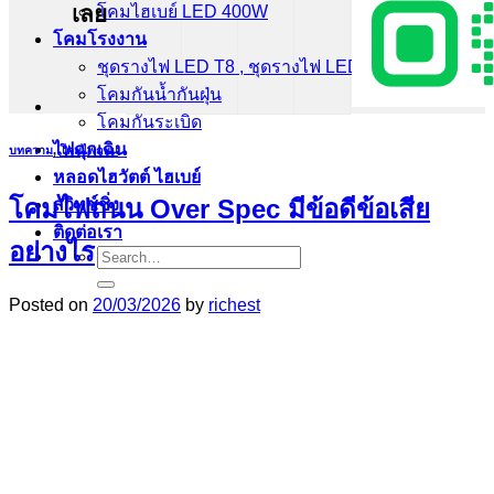
เลย
โคมไฮเบย์ LED 400W
โคมโรงงาน
ชุดรางไฟ LED T8 , ชุดรางไฟ LED T5
โคมกันน้ำกันฝุ่น
โคมกันระเบิด
ไฟฉุกเฉิน
บทความ
,
โคมไฟถนน
หลอดไฮวัตต์ ไฮเบย์
โคมไฟถนน Over Spec มีข้อดีข้อเสีย
สวิทช์ชิ่ง
ติดต่อเรา
อย่างไร
Search
for:
Posted on
20/03/2026
by
richest