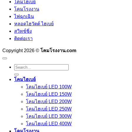
โคมไฮเบย์
โคมโรงงาน
ไฟฉุกเฉิน
หลอดไฮวัตต์ ไฮเบย์
สวิทช์ชิ่ง
ติดต่อเรา
Copyright 2026 ©
โคมโรงงาน.com
Search
for:
โคมไฮเบย์
โคมไฮเบย์ LED 100W
โคมไฮเบย์ LED 150W
โคมไฮเบย์ LED 200W
โคมไฮเบย์ LED 250W
โคมไฮเบย์ LED 300W
โคมไฮเบย์ LED 400W
โคมโรงงาน