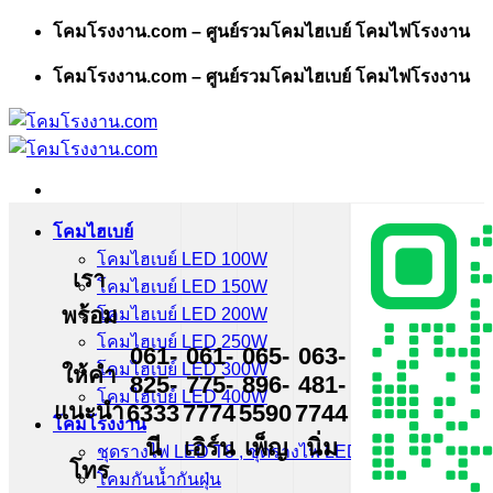
Skip
โคมโรงงาน.com – ศูนย์รวมโคมไฮเบย์ โคมไฟโรงงาน
to
content
โคมโรงงาน.com – ศูนย์รวมโคมไฮเบย์ โคมไฟโรงงาน
โคมไฮเบย์
โคมไฮเบย์ LED 100W
เรา
โคมไฮเบย์ LED 150W
พร้อม
โคมไฮเบย์ LED 200W
โคมไฮเบย์ LED 250W
061-
061-
065-
063-
โคมไฮเบย์ LED 300W
ให้คำ
825-
775-
896-
481-
โคมไฮเบย์ LED 400W
แนะนำ
6333
7774
5590
7744
โคมโรงงาน
นี
เอิร์น
เพ็ญ
นิ่ม
ชุดรางไฟ LED T8 , ชุดรางไฟ LED T5
โทร
โคมกันน้ำกันฝุ่น