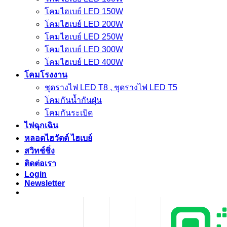
โคมไฮเบย์ LED 150W
โคมไฮเบย์ LED 200W
โคมไฮเบย์ LED 250W
โคมไฮเบย์ LED 300W
โคมไฮเบย์ LED 400W
โคมโรงงาน
ชุดรางไฟ LED T8 , ชุดรางไฟ LED T5
โคมกันน้ำกันฝุ่น
โคมกันระเบิด
ไฟฉุกเฉิน
หลอดไฮวัตต์ ไฮเบย์
สวิทช์ชิ่ง
ติดต่อเรา
Login
Newsletter