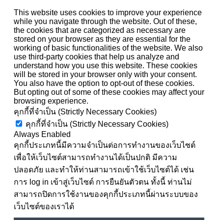
This website uses cookies to improve your experience
while you navigate through the website. Out of these,
the cookies that are categorized as necessary are
stored on your browser as they are essential for the
working of basic functionalities of the website. We also
use third-party cookies that help us analyze and
understand how you use this website. These cookies
will be stored in your browser only with your consent.
You also have the option to opt-out of these cookies.
But opting out of some of these cookies may affect your
browsing experience.
คุกกี้ที่จำเป็น (Strictly Necessary Cookies)
คุกกี้ที่จำเป็น (Strictly Necessary Cookies)
Always Enabled
คุกกี้ประเภทนี้มีความจำเป็นต่อการทำงานของเว็บไซต์
เพื่อให้เว็บไซต์สามารถทำงานได้เป็นปกติ มีความ
ปลอดภัย และทำให้ท่านสามารถเข้าใช้เว็บไซต์ได้ เช่น
การ log in เข้าสู่เว็บไซต์ การยืนยันตัวตน ทั้งนี้ ท่านไม่
สามารถปิดการใช้งานของคุกกี้ประเภทนี้ผ่านระบบของ
เว็บไซต์ของเราได้