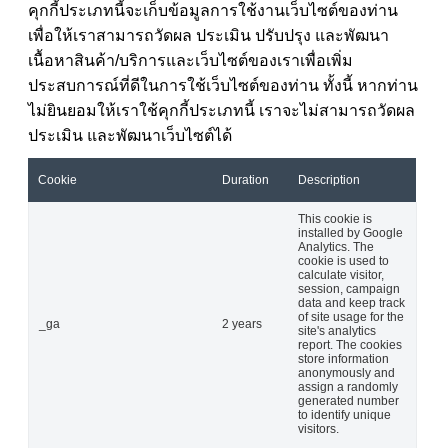
คุกกี้ประเภทนี้จะเก็บข้อมูลการใช้งานเว็บไซต์ของท่าน
เพื่อให้เราสามารถวัดผล ประเมิน ปรับปรุง และพัฒนา
เนื้อหาสินค้า/บริการและเว็บไซต์ของเราเพื่อเพิ่ม
ประสบการณ์ที่ดีในการใช้เว็บไซต์ของท่าน ทั้งนี้ หากท่าน
ไม่ยินยอมให้เราใช้คุกกี้ประเภทนี้ เราจะไม่สามารถวัดผล
ประเมิน และพัฒนาเว็บไซต์ได้
Cookie
Duration
Description
This cookie is
installed by Google
Analytics. The
cookie is used to
calculate visitor,
session, campaign
data and keep track
of site usage for the
_ga
2 years
site's analytics
report. The cookies
store information
anonymously and
assign a randomly
generated number
to identify unique
visitors.