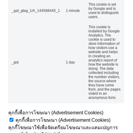
This cookie is set
by Google and is
_gat_gtag_UA_144588445_1
1 minute
used to distinguish
users.
This cookie is
installed by Google
Analytics. The
cookie is used to
store information of
how visitors use a
website and helps
in creating an
analytics report of
_gid
1 day
how the website is
doing. The data
collected including
the number visitors,
the source where
they have come
from, and the pages
visted in an
anonymous form.
คุกกี้เพื่อการโฆษณา (Advertisement Cookies)
คุกกี้เพื่อการโฆษณา (Advertisement Cookies)
คุกกี้โฆษณาใช้เพื่อจัดเตรียมโฆษณาและแคมเปญการ