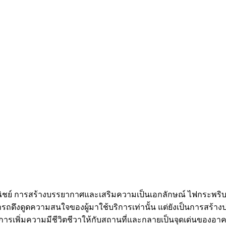
ย์ การสร้างบรรยากาศและเสริมความเป็นเอกลักษณ์ ไฟกระพริบ
รถดึงดูดความสนใจของผู้มาใช้บริการเท่านั้น แต่ยังเป็นการสร
ในการเพิ่มความมีชีวิตชีวาให้กับสถานที่และกลายเป็นจุดเด่นของอ