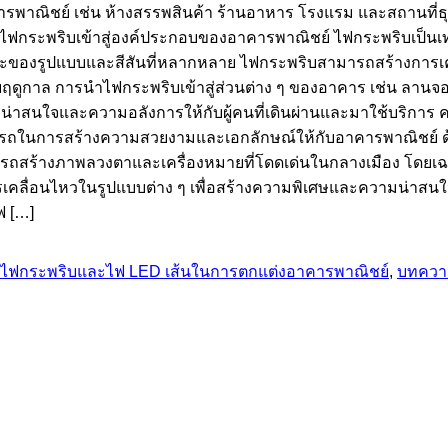
ณิชย์ เช่น ห้างสรรพสินค้า ร้านอาหาร โรงแรม และสถานที่ธุรก
รนำไฟกระพริบเข้าสู่องค์ประกอบของอาคารพาณิชย์ ไฟกระพริบเป็น
ษณะของรูปแบบและสีสันที่หลากหลาย ไฟกระพริบสามารถสร้างการเค
บฤดูกาล การนำไฟกระพริบเข้าสู่ส่วนต่าง ๆ ของอาคาร เช่น ลานจอ
าสนใจและความอลังการให้กับผู้คนที่เดินผ่านและมาใช้บริการ 
สามารถในการสร้างความสวยงามและเอกลักษณ์ให้กับอาคารพาณิชย
ร้างภาพลวงตาและเครื่องหมายที่โดดเด่นในกลางเมือง โดยเฉพาะใ
มีการเคลื่อนไหวในรูปแบบต่าง ๆ เพื่อสร้างความพิเศษและความน่า
ฟ […]
นไฟกระพริบและไฟ LED เส้นในการตกแต่งอาคารพาณิชย์
,
บทควา