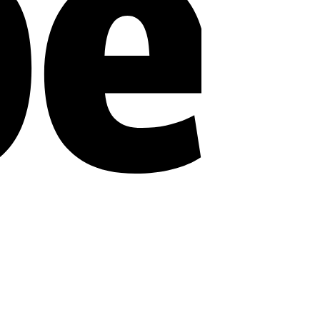
MasterCard