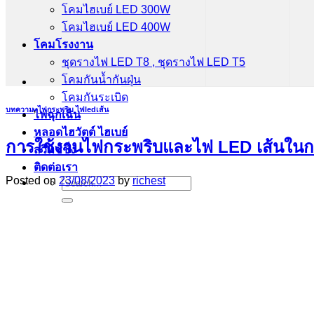
โคมไฮเบย์ LED 300W
โคมไฮเบย์ LED 400W
โคมโรงงาน
ชุดรางไฟ LED T8 , ชุดรางไฟ LED T5
โคมกันน้ำกันฝุ่น
โคมกันระเบิด
บทความ
,
ไฟกระพริบ ไฟledเส้น
ไฟฉุกเฉิน
หลอดไฮวัตต์ ไฮเบย์
การใช้งานไฟกระพริบและไฟ LED เส้นในก
สวิทช์ชิ่ง
ติดต่อเรา
Posted on
23/08/2023
by
richest
Search
for: