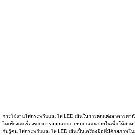
การใช้งานไฟกระพริบและไฟ LED เส้นในการตกแต่งอาคารพาณิช
ไม่เพียงแค่เรื่องของการออกแบบภายนอกและภายในเพื่อให้สามา
กับผู้คน ไฟกระพริบและไฟ LED เส้นเป็นเครื่องมือที่มีศักยภาพ