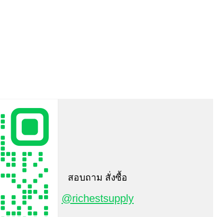
สอบถาม สั่งซื้อ
@richestsupply