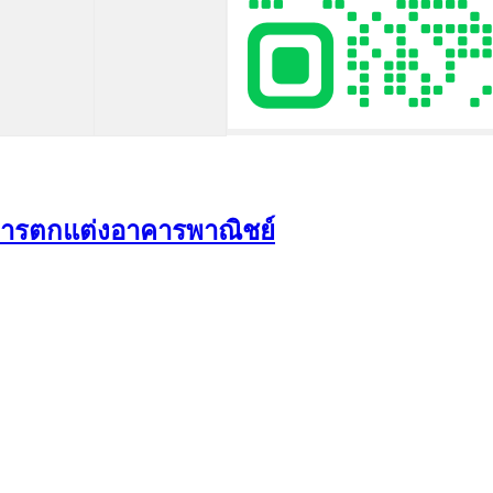
ารตกแต่งอาคารพาณิชย์