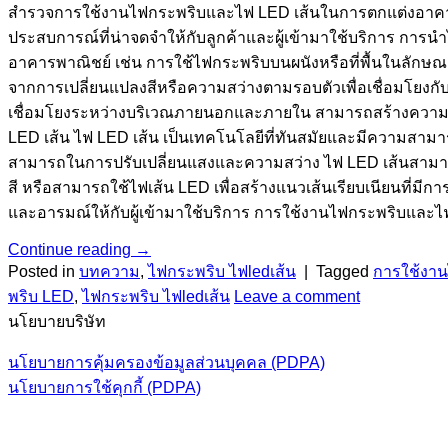
สำรวจการใช้งานไฟกระพริบและไฟ LED เส้นในการตกแต่งอาคารพา
ประสบการณ์ที่น่าจดจำให้กับลูกค้าและผู้เข้ามาใช้บริการ กา
อาคารพาณิชย์ เช่น การใช้ไฟกระพริบบนผนังหรือที่พื้นในลัก
จากการเปลี่ยนแปลงสีหรือความสว่างตามรอบตัวเพื่อเชื่อมโยงกั
เชื่อมโยงระหว่างบริเวณภายนอกและภายใน สามารถสร้างความน่
LED เส้น ไฟ LED เส้น เป็นเทคโนโลยีที่ทันสมัยและมีความ
สามารถในการปรับเปลี่ยนแสงและความสว่าง ไฟ LED เส้นสามารถส
สี หรือสามารถใช้ไฟเส้น LED เพื่อสร้างแนวเส้นเรียบเนียนที่
และอารมณ์ให้กับผู้เข้ามาใช้บริการ การใช้งานไฟกระพริบและไ
Continue reading
→
Posted in
บทความ
,
ไฟกระพริบ ไฟledเส้น
|
Tagged
การใช้งา
พริบ LED
,
ไฟกระพริบ ไฟledเส้น
Leave a comment
นโยบายบริษัท
นโยบายการคุ้มครองข้อมูลส่วนบุคคล (PDPA)
นโยบายการใช้คุกกี้ (PDPA)