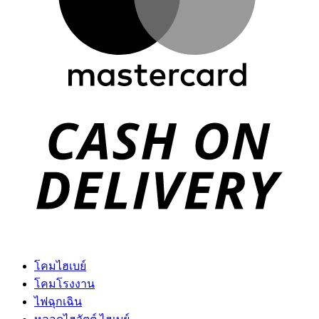
D
โคมไฮเบย์
โคมโรงงาน
ไฟฉุกเฉิน