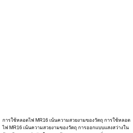
การใช้หลอดไฟ MR16 เน้นความสวยงามของวัตถุ การใช้หลอด
ไฟ MR16 เน้นความสวยงามของวัตถุ การออกแบบแสงสว่างใน