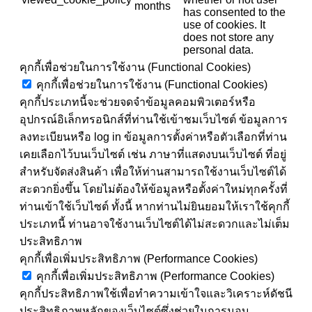
months
has consented to the
use of cookies. It
does not store any
personal data.
คุกกี้เพื่อช่วยในการใช้งาน (Functional Cookies)
คุกกี้เพื่อช่วยในการใช้งาน (Functional Cookies)
คุกกี้ประเภทนี้จะช่วยจดจำข้อมูลคอมพิวเตอร์หรือ
อุปกรณ์อิเล็กทรอนิกส์ที่ท่านใช้เข้าชมเว็บไซต์ ข้อมูลการ
ลงทะเบียนหรือ log in ข้อมูลการตั้งค่าหรือตัวเลือกที่ท่าน
เคยเลือกไว้บนเว็บไซต์ เช่น ภาษาที่แสดงบนเว็บไซต์ ที่อยู่
สำหรับจัดส่งสินค้า เพื่อให้ท่านสามารถใช้งานเว็บไซต์ได้
สะดวกยิ่งขึ้น โดยไม่ต้องให้ข้อมูลหรือตั้งค่าใหม่ทุกครั้งที่
ท่านเข้าใช้เว็บไซต์ ทั้งนี้ หากท่านไม่ยินยอมให้เราใช้คุกกี้
ประเภทนี้ ท่านอาจใช้งานเว็บไซต์ได้ไม่สะดวกและไม่เต็ม
ประสิทธิภาพ
คุกกี้เพื่อเพิ่มประสิทธิภาพ (Performance Cookies)
คุกกี้เพื่อเพิ่มประสิทธิภาพ (Performance Cookies)
คุกกี้ประสิทธิภาพใช้เพื่อทำความเข้าใจและวิเคราะห์ดัชนี
ประสิทธิภาพหลักของเว็บไซต์ซึ่งช่วยในการมอบ