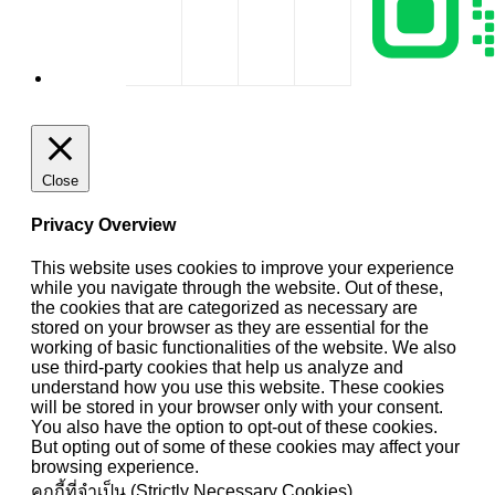
Close
Privacy Overview
This website uses cookies to improve your experience
while you navigate through the website. Out of these,
the cookies that are categorized as necessary are
stored on your browser as they are essential for the
working of basic functionalities of the website. We also
use third-party cookies that help us analyze and
understand how you use this website. These cookies
will be stored in your browser only with your consent.
You also have the option to opt-out of these cookies.
But opting out of some of these cookies may affect your
browsing experience.
คุกกี้ที่จำเป็น (Strictly Necessary Cookies)