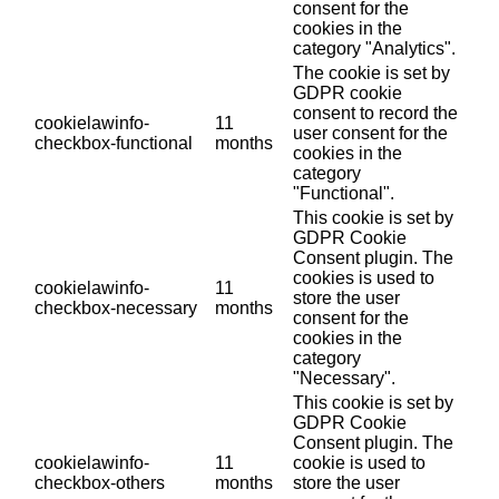
consent for the
cookies in the
category "Analytics".
The cookie is set by
GDPR cookie
consent to record the
cookielawinfo-
11
user consent for the
checkbox-functional
months
cookies in the
category
"Functional".
This cookie is set by
GDPR Cookie
Consent plugin. The
cookies is used to
cookielawinfo-
11
store the user
checkbox-necessary
months
consent for the
cookies in the
category
"Necessary".
This cookie is set by
GDPR Cookie
Consent plugin. The
cookielawinfo-
11
cookie is used to
checkbox-others
months
store the user