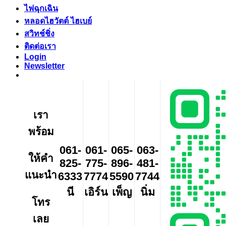
ไฟฉุกเฉิน
หลอดไฮวัตต์ ไฮเบย์
สวิทช์ชิ่ง
ติดต่อเรา
Login
Newsletter
เรา
พร้อม
061-
061-
065-
063-
ให้คำ
825-
775-
896-
481-
แนะนำ
6333
7774
5590
7744
นี
เอิร์น
เพ็ญ
นิ่ม
โทร
เลย