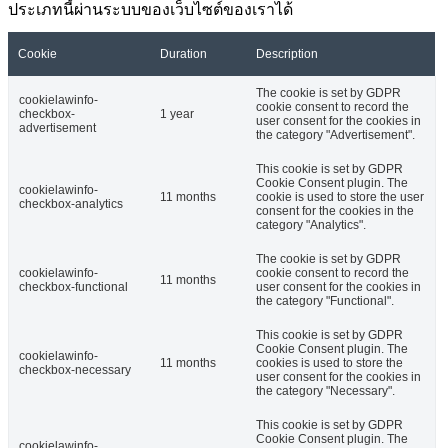
ประเภทนี้ผ่านระบบของเว็บไซต์ของเราได้
Cookie
Duration
Description
The cookie is set by GDPR
cookielawinfo-
cookie consent to record the
checkbox-
1 year
user consent for the cookies in
advertisement
the category "Advertisement".
This cookie is set by GDPR
Cookie Consent plugin. The
cookielawinfo-
11 months
cookie is used to store the user
checkbox-analytics
consent for the cookies in the
category "Analytics".
The cookie is set by GDPR
cookielawinfo-
cookie consent to record the
11 months
checkbox-functional
user consent for the cookies in
the category "Functional".
This cookie is set by GDPR
Cookie Consent plugin. The
cookielawinfo-
11 months
cookies is used to store the
checkbox-necessary
user consent for the cookies in
the category "Necessary".
This cookie is set by GDPR
Cookie Consent plugin. The
cookielawinfo-