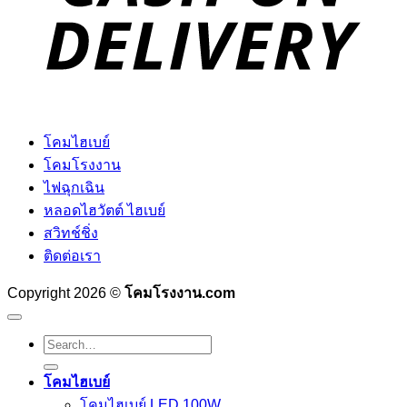
โคมไฮเบย์
โคมโรงงาน
ไฟฉุกเฉิน
หลอดไฮวัตต์ ไฮเบย์
สวิทช์ชิ่ง
ติดต่อเรา
Copyright 2026 ©
โคมโรงงาน.com
Search
for:
โคมไฮเบย์
โคมไฮเบย์ LED 100W