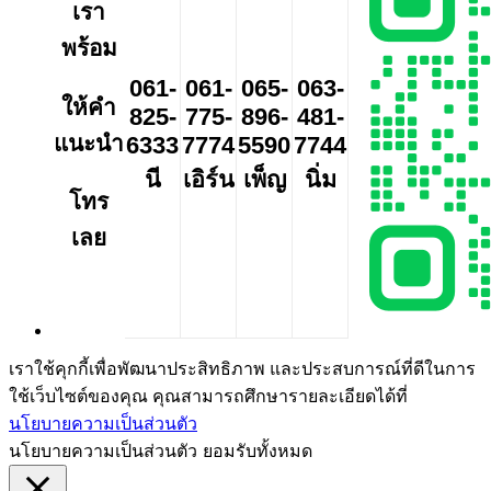
เรา
พร้อม
061-
061-
065-
063-
ให้คำ
825-
775-
896-
481-
แนะนำ
6333
7774
5590
7744
นี
เอิร์น
เพ็ญ
นิ่ม
โทร
เลย
เราใช้คุกกี้เพื่อพัฒนาประสิทธิภาพ และประสบการณ์ที่ดีในการ
ใช้เว็บไซต์ของคุณ คุณสามารถศึกษารายละเอียดได้ที่
นโยบายความเป็นส่วนตัว
นโยบายความเป็นส่วนตัว
ยอมรับทั้งหมด