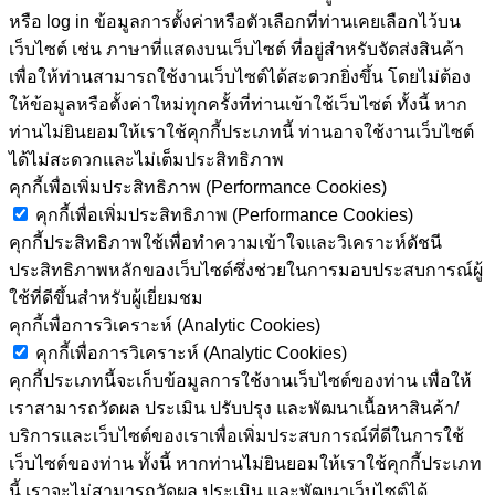
หรือ log in ข้อมูลการตั้งค่าหรือตัวเลือกที่ท่านเคยเลือกไว้บน
เว็บไซต์ เช่น ภาษาที่แสดงบนเว็บไซต์ ที่อยู่สำหรับจัดส่งสินค้า
เพื่อให้ท่านสามารถใช้งานเว็บไซต์ได้สะดวกยิ่งขึ้น โดยไม่ต้อง
ให้ข้อมูลหรือตั้งค่าใหม่ทุกครั้งที่ท่านเข้าใช้เว็บไซต์ ทั้งนี้ หาก
ท่านไม่ยินยอมให้เราใช้คุกกี้ประเภทนี้ ท่านอาจใช้งานเว็บไซต์
ได้ไม่สะดวกและไม่เต็มประสิทธิภาพ
คุกกี้เพื่อเพิ่มประสิทธิภาพ (Performance Cookies)
คุกกี้เพื่อเพิ่มประสิทธิภาพ (Performance Cookies)
คุกกี้ประสิทธิภาพใช้เพื่อทำความเข้าใจและวิเคราะห์ดัชนี
ประสิทธิภาพหลักของเว็บไซต์ซึ่งช่วยในการมอบประสบการณ์ผู้
ใช้ที่ดีขึ้นสำหรับผู้เยี่ยมชม
คุกกี้เพื่อการวิเคราะห์ (Analytic Cookies)
คุกกี้เพื่อการวิเคราะห์ (Analytic Cookies)
คุกกี้ประเภทนี้จะเก็บข้อมูลการใช้งานเว็บไซต์ของท่าน เพื่อให้
เราสามารถวัดผล ประเมิน ปรับปรุง และพัฒนาเนื้อหาสินค้า/
บริการและเว็บไซต์ของเราเพื่อเพิ่มประสบการณ์ที่ดีในการใช้
เว็บไซต์ของท่าน ทั้งนี้ หากท่านไม่ยินยอมให้เราใช้คุกกี้ประเภท
นี้ เราจะไม่สามารถวัดผล ประเมิน และพัฒนาเว็บไซต์ได้