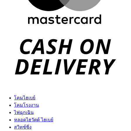
D
โคมไฮเบย์
โคมโรงงาน
ไฟฉุกเฉิน
หลอดไฮวัตต์ ไฮเบย์
สวิทช์ชิ่ง