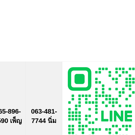
65-896-
063-481-
90 เพ็ญ
7744 นิ่ม