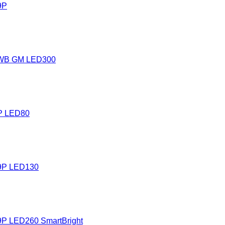
9P
 WB GM LED300
P LED80
9P LED130
P LED260 SmartBright