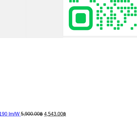
Original
Current
price
price
was:
is:
5,900.00฿.
4,543.00฿.
190 Im/W
5,900.00
฿
4,543.00
฿
Original
Current
price
price
was:
is:
1,750.00฿.
1,347.50฿.