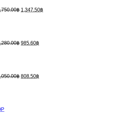
,750.00
฿
1,347.50
฿
Original
Current
price
price
was:
is:
1,280.00฿.
985.60฿.
,280.00
฿
985.60
฿
Original
Current
price
price
was:
is:
1,050.00฿.
808.50฿.
,050.00
฿
808.50
฿
9P