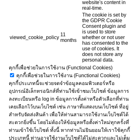
website's content in
real-time.
The cookie is set by
the GDPR Cookie
Consent plugin and
is used to store
11
viewed_cookie_policy
whether or not user
months
has consented to the
use of cookies. It
does not store any
personal data.
คุกกี้เพื่อช่วยในการใช้งาน (Functional Cookies)
คุกกี้เพื่อช่วยในการใช้งาน (Functional Cookies)
คุกกี้ประเภทนี้จะช่วยจดจำข้อมูลคอมพิวเตอร์หรือ
อุปกรณ์อิเล็กทรอนิกส์ที่ท่านใช้เข้าชมเว็บไซต์ ข้อมูลการ
ลงทะเบียนหรือ log in ข้อมูลการตั้งค่าหรือตัวเลือกที่ท่าน
เคยเลือกไว้บนเว็บไซต์ เช่น ภาษาที่แสดงบนเว็บไซต์ ที่อยู่
สำหรับจัดส่งสินค้า เพื่อให้ท่านสามารถใช้งานเว็บไซต์ได้
สะดวกยิ่งขึ้น โดยไม่ต้องให้ข้อมูลหรือตั้งค่าใหม่ทุกครั้งที่
ท่านเข้าใช้เว็บไซต์ ทั้งนี้ หากท่านไม่ยินยอมให้เราใช้คุกกี้
ประเภทนี้ ท่านอาจใช้งานเว็บไซต์ได้ไม่สะดวกและไม่เต็ม