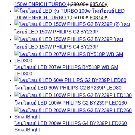
was:
is:
Original
Current
150W ENRICH TURBO
1,280.00
฿
985.60
฿
1,750.00฿.
1,347.50฿.
price
price
โคมไฮเบย์ LED
was:
is:
Original
Current
100W ENRICH TURBO
1,050.00
฿
808.50
฿
1,280.00฿.
985.60฿.
price
price
โคม
was:
is:
ไฮเบย์ LED 150W PHILIPS G2 BY239P
1,050.00฿.
808.50฿.
โคม
ไฮเบย์ LED 150W PHILIPS G4 BY239P
โคมไฮเบย์ LED 207W PHILIPS BY518P WB GM
LED300
โคมไฮเบย์ LED 60W PHILIPS G2 BY239P LED80
โคมไฮเบย์ LED 100W PHILIPS G2 BY239P LED130
โคมไฮเบย์ LED 200W PHILIPS G4 BY239P LED260
SmartBright