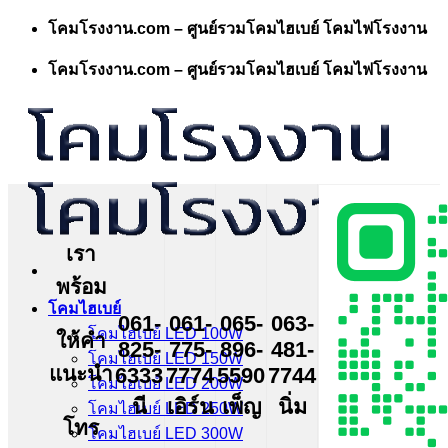
Skip
โคมโรงงาน.com – ศูนย์รวมโคมไฮเบย์ โคมไฟโรงงาน
to
content
โคมโรงงาน.com – ศูนย์รวมโคมไฮเบย์ โคมไฟโรงงาน
เรา
พร้อม
โคมไฮเบย์
061-
061-
065-
063-
โคมไฮเบย์ LED 100W
ให้คำ
825-
775-
896-
481-
โคมไฮเบย์ LED 150W
แนะนำ
6333
7774
5590
7744
โคมไฮเบย์ LED 200W
นี
เอิร์น
เพ็ญ
นิ่ม
โคมไฮเบย์ LED 250W
โทร
โคมไฮเบย์ LED 300W