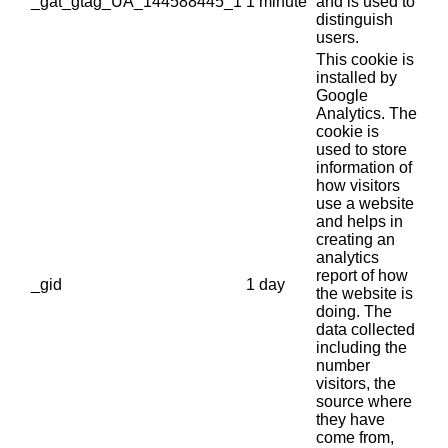
_gat_gtag_UA_144588445_1
1 minute
and is used to
distinguish
users.
This cookie is
installed by
Google
Analytics. The
cookie is
used to store
information of
how visitors
use a website
and helps in
creating an
analytics
report of how
_gid
1 day
the website is
doing. The
data collected
including the
number
visitors, the
source where
they have
come from,