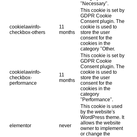
"Necessary".
This cookie is set by
GDPR Cookie
Consent plugin. The
cookielawinfo-
11
cookie is used to
checkbox-others
months
store the user
consent for the
cookies in the
category "Other.
This cookie is set by
GDPR Cookie
Consent plugin. The
cookielawinfo-
cookie is used to
11
checkbox-
store the user
months
performance
consent for the
cookies in the
category
"Performance".
This cookie is used
by the website's
WordPress theme. It
allows the website
elementor
never
owner to implement
or change the