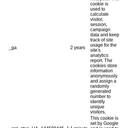
cookie is
used to
calculate
visitor,
session,
campaign
data and keep
track of site
usage for the
_ga
2 years
site's
analytics
report. The
cookies store
information
anonymously
and assign a
randomly
generated
number to
identify
unique
visitors.
This cookie is
set by Google