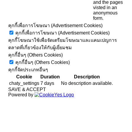
and the pages
visted in an
anonymous
form.
คุกกี้เพื่อการโฆษณา (Advertisement Cookies)
คุกกี้เพื่อการโฆษณา (Advertisement Cookies)
คุกกี้โฆษณาใช้เพื่อจัดเตรียมโฆษณาและแคมเปญการ
ตลาดที่เกี่ยวข้องให้กับผู้เยี่ยมชม
คุกกี้อื่นๆ (Others Cookies)
คุกกี้อื่นๆ (Others Cookies)
คุกกี้จัดประเภทอื่นๆ
Cookie
Duration
Description
chaty_settings
7 days
No description available.
SAVE & ACCEPT
Powered by