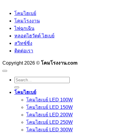
โคมไฮเบย์
โคมโรงงาน
ไฟฉุกเฉิน
หลอดไฮวัตต์ ไฮเบย์
สวิทช์ชิ่ง
ติดต่อเรา
Copyright 2026 ©
โคมโรงงาน.com
Search
for:
โคมไฮเบย์
โคมไฮเบย์ LED 100W
โคมไฮเบย์ LED 150W
โคมไฮเบย์ LED 200W
โคมไฮเบย์ LED 250W
โคมไฮเบย์ LED 300W