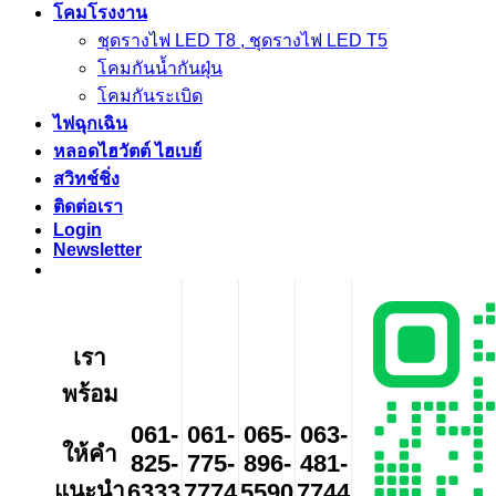
โคมโรงงาน
ชุดรางไฟ LED T8 , ชุดรางไฟ LED T5
โคมกันน้ำกันฝุ่น
โคมกันระเบิด
ไฟฉุกเฉิน
หลอดไฮวัตต์ ไฮเบย์
สวิทช์ชิ่ง
ติดต่อเรา
Login
Newsletter
เรา
พร้อม
061-
061-
065-
063-
ให้คำ
825-
775-
896-
481-
แนะนำ
6333
7774
5590
7744