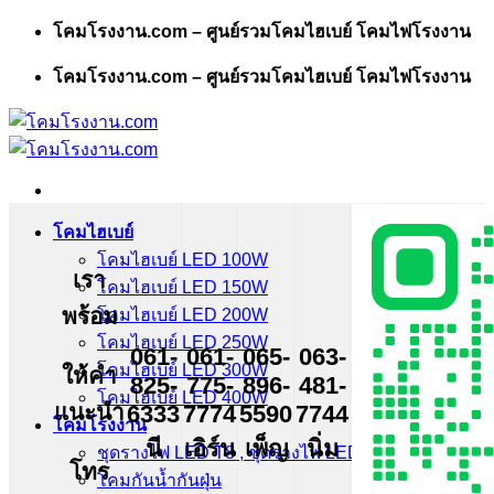
Skip
โคมโรงงาน.com – ศูนย์รวมโคมไฮเบย์ โคมไฟโรงงาน
to
content
โคมโรงงาน.com – ศูนย์รวมโคมไฮเบย์ โคมไฟโรงงาน
โคมไฮเบย์
โคมไฮเบย์ LED 100W
เรา
โคมไฮเบย์ LED 150W
พร้อม
โคมไฮเบย์ LED 200W
โคมไฮเบย์ LED 250W
061-
061-
065-
063-
โคมไฮเบย์ LED 300W
ให้คำ
825-
775-
896-
481-
โคมไฮเบย์ LED 400W
แนะนำ
6333
7774
5590
7744
โคมโรงงาน
นี
เอิร์น
เพ็ญ
นิ่ม
ชุดรางไฟ LED T8 , ชุดรางไฟ LED T5
โทร
โคมกันน้ำกันฝุ่น