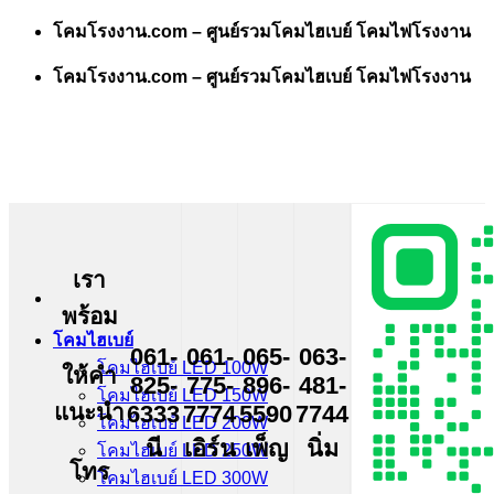
Skip
โคมโรงงาน.com – ศูนย์รวมโคมไฮเบย์ โคมไฟโรงงาน
to
content
โคมโรงงาน.com – ศูนย์รวมโคมไฮเบย์ โคมไฟโรงงาน
เรา
พร้อม
โคมไฮเบย์
061-
061-
065-
063-
โคมไฮเบย์ LED 100W
ให้คำ
825-
775-
896-
481-
โคมไฮเบย์ LED 150W
แนะนำ
6333
7774
5590
7744
โคมไฮเบย์ LED 200W
นี
เอิร์น
เพ็ญ
นิ่ม
โคมไฮเบย์ LED 250W
โทร
โคมไฮเบย์ LED 300W