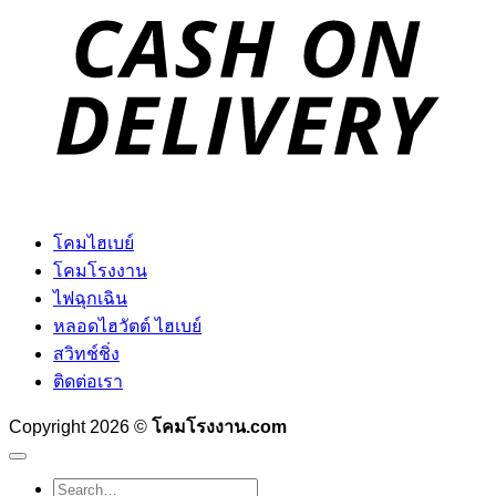
D
โคมไฮเบย์
โคมโรงงาน
ไฟฉุกเฉิน
หลอดไฮวัตต์ ไฮเบย์
สวิทช์ชิ่ง
ติดต่อเรา
Copyright 2026 ©
โคมโรงงาน.com
Search