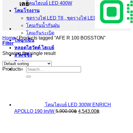
เลย
โคมไฮเบย์ LED 400W
โคมโรงงาน
ชุดรางไฟ LED T8 , ชุดรางไฟ LED T5
โคมกันน้ำกันฝุ่น
โคมกันระเบิด
Home
/
Products tagged “AFE R 100 BOSSTON”
ไฟฉุกเฉิน
Filter
หลอดไฮวัตต์ ไฮเบย์
Showing the single result
สวิทช์ชิ่ง
ติดต่อเรา
Search
Products
for:
โคมไฮเบย์ LED 300W ENRICH
Original
Current
APOLLO 190 Im/W
5,900.00
฿
4,543.00
฿
price
price
was:
is:
5,900.00฿.
4,543.00฿.