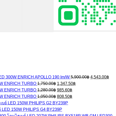
Original
Cur
LED 300W ENRICH APOLLO 190 Im/W
5,900.00
฿
4,543.00
฿
price
pric
Original
Current
00W ENRICH TURBO
1,750.00
฿
1,347.50
฿
was:
is:
price
price
Original
Current
50W ENRICH TURBO
1,280.00
฿
985.60
฿
5,900.00฿.
4,5
was:
is:
price
price
Original
Current
00W ENRICH TURBO
1,050.00
฿
1,750.00฿.
808.50
฿
1,347.50฿.
was:
is:
price
price
เบย์ LED 150W PHILIPS G2 BY239P
1,280.00฿.
985.60฿.
was:
is:
์ LED 150W PHILIPS G4 BY239P
1,050.00฿.
808.50฿.
โคมไฮเบย์ LED 207W PHILIPS BY518P WB GM LED300