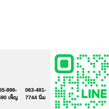
65-896-
063-481-
90 เพ็ญ
7744 นิ่ม