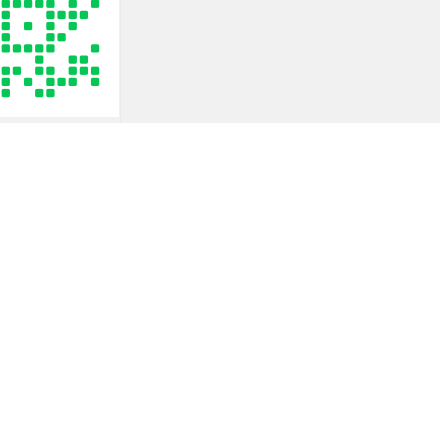
rent
e
43.00฿.