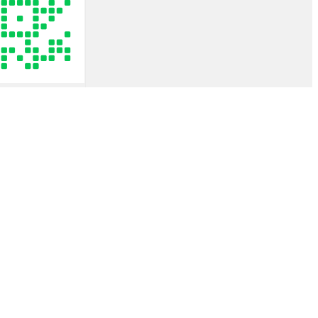
rent
e
43.00฿.