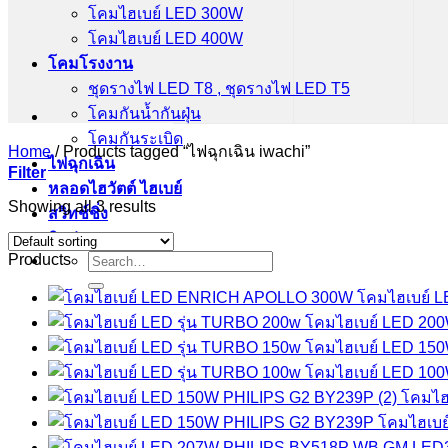
โคมไฮเบย์ LED 300W
โคมไฮเบย์ LED 400W
โคมโรงงาน
ชุดรางไฟ LED T8 , ชุดรางไฟ LED T5
โคมกันน้ำกันฝุ่น
โคมกันระเบิด
Home
/
Products tagged “ไฟฉุกเฉิน iwachi”
ไฟฉุกเฉิน
Filter
หลอดไฮวัตต์ ไฮเบย์
Showing all 3 results
สวิทช์ชิ่ง
ติดต่อเรา
Search
Products
for:
โคมไฮเบย์ 
โคมไฮเบย์ LED 2
โคมไฮเบย์ LED 1
โคมไฮเบย์ LED 1
โคมไฮ
โคมไฮเบย