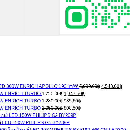
Original
Cur
LED 300W ENRICH APOLLO 190 Im/W
5,900.00
฿
4,543.00
฿
price
pric
Original
Current
00W ENRICH TURBO
1,750.00
฿
1,347.50
฿
was:
is:
price
price
Original
Current
50W ENRICH TURBO
1,280.00
฿
985.60
฿
5,900.00฿.
4,5
was:
is:
price
price
Original
Current
00W ENRICH TURBO
1,050.00
฿
1,750.00฿.
808.50
฿
1,347.50฿.
was:
is:
price
price
เบย์ LED 150W PHILIPS G2 BY239P
1,280.00฿.
985.60฿.
was:
is:
์ LED 150W PHILIPS G4 BY239P
1,050.00฿.
808.50฿.
โคมไฮเบย์ LED 207W PHILIPS BY518P WB GM LED300