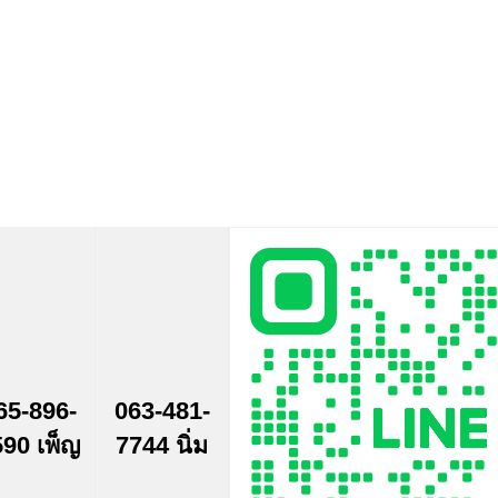
65-896-
063-481-
90 เพ็ญ
7744 นิ่ม