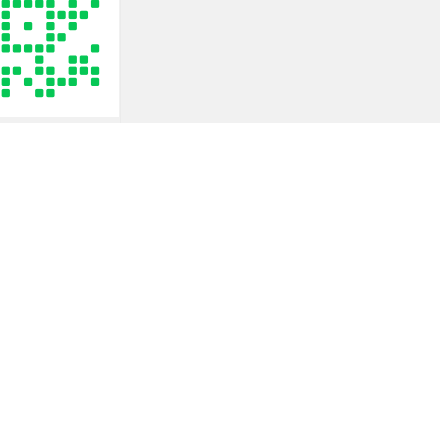
rent
e
43.00฿.