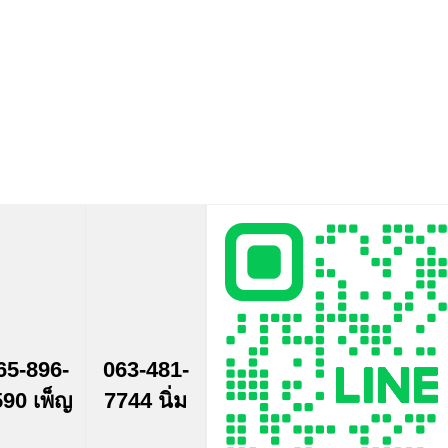
65-896-
063-481-
90 เพ็ญ
7744 นิ่ม