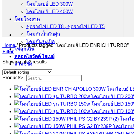
โคมไฮเบย์ LED 300W
โคมไฮเบย์ LED 400W
โคมโรงงาน
ชุดรางไฟ LED T8 , ชุดรางไฟ LED T5
โคมกันน้ำกันฝุ่น
โคมกันระเบิด
Home
/
Products tagged “โคมไฮเบย์ LED ENRICH TURBO”
ไฟฉุกเฉิน
Filter
หลอดไฮวัตต์ ไฮเบย์
Showing all 3 results
สวิทช์ชิ่ง
ติดต่อเรา
Search
Products
for:
โคมไฮเบย์ 
โคมไฮเบย์ LED 2
โคมไฮเบย์ LED 1
โคมไฮเบย์ LED 1
โคมไฮ
โคมไฮเบย