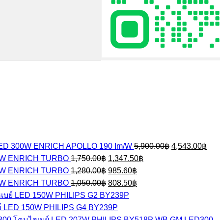
Original
Cur
LED 300W ENRICH APOLLO 190 Im/W
5,900.00
฿
4,543.00
฿
price
pric
Original
Current
00W ENRICH TURBO
1,750.00
฿
1,347.50
฿
was:
is:
price
price
Original
Current
50W ENRICH TURBO
1,280.00
฿
985.60
฿
5,900.00฿.
4,5
was:
is:
price
price
Original
Current
00W ENRICH TURBO
1,050.00
฿
1,750.00฿.
808.50
฿
1,347.50฿.
was:
is:
price
price
เบย์ LED 150W PHILIPS G2 BY239P
1,280.00฿.
985.60฿.
was:
is:
์ LED 150W PHILIPS G4 BY239P
1,050.00฿.
808.50฿.
โคมไฮเบย์ LED 207W PHILIPS BY518P WB GM LED300