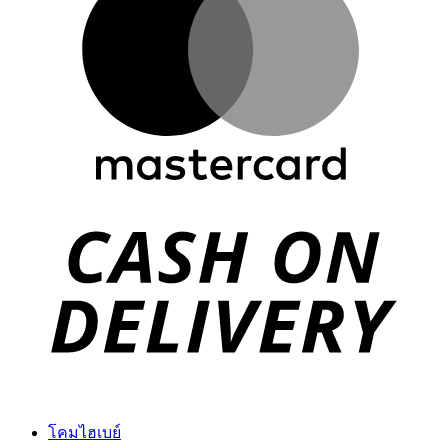
D
โคมไฮเบย์