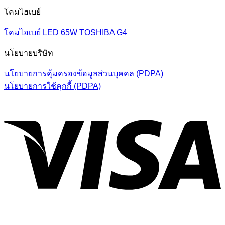
โคมไฮเบย์
โคมไฮเบย์ LED 65W TOSHIBA G4
นโยบายบริษัท
นโยบายการคุ้มครองข้อมูลส่วนบุคคล (PDPA)
นโยบายการใช้คุกกี้ (PDPA)
V
P