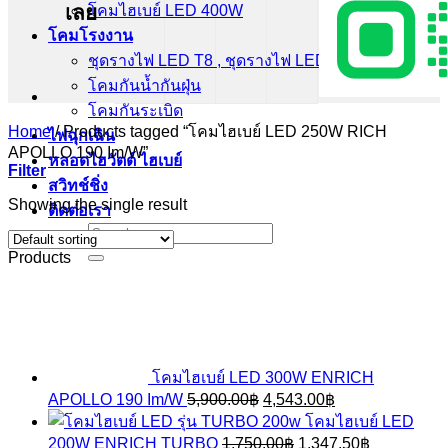
เลย
โคมไฮเบย์ LED 400W
โคมโรงงาน
ชุดรางไฟ LED T8 , ชุดรางไฟ LED T5
โคมกันน้ำกันฝุ่น
โคมกันระเบิด
Home
/
Products tagged “โคมไฮเบย์ LED 250W RICH
ไฟฉุกเฉิน
APOLLO 190 Im/W”
หลอดไฮวัตต์ ไฮเบย์
Filter
สวิทช์ชิ่ง
Showing the single result
ติดต่อเรา
Search
for:
Products
โคมไฮเบย์ LED 300W ENRICH
Original
Current
APOLLO 190 Im/W
5,900.00
฿
4,543.00
฿
price
price
โคมไฮเบย์ LED
was:
is:
Original
Current
200W ENRICH TURBO
1,750.00
฿
1,347.50
฿