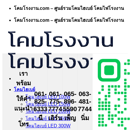
Skip
โคมโรงงาน.com – ศูนย์รวมโคมไฮเบย์ โคมไฟโรงงาน
to
content
โคมโรงงาน.com – ศูนย์รวมโคมไฮเบย์ โคมไฟโรงงาน
เรา
พร้อม
โคมไฮเบย์
061-
061-
065-
063-
โคมไฮเบย์ LED 100W
ให้คำ
825-
775-
896-
481-
โคมไฮเบย์ LED 150W
แนะนำ
6333
7774
5590
7744
โคมไฮเบย์ LED 200W
นี
เอิร์น
เพ็ญ
นิ่ม
โคมไฮเบย์ LED 250W
โทร
โคมไฮเบย์ LED 300W