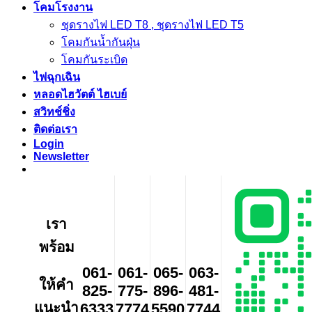
โคมโรงงาน
ชุดรางไฟ LED T8 , ชุดรางไฟ LED T5
โคมกันน้ำกันฝุ่น
โคมกันระเบิด
ไฟฉุกเฉิน
หลอดไฮวัตต์ ไฮเบย์
สวิทช์ชิ่ง
ติดต่อเรา
Login
Newsletter
เรา
พร้อม
061-
061-
065-
063-
ให้คำ
825-
775-
896-
481-
แนะนำ
6333
7774
5590
7744