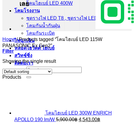
เลย
โคมไฮเบย์ LED 400W
โคมโรงงาน
ชุดรางไฟ LED T8 , ชุดรางไฟ LED T5
โคมกันน้ำกันฝุ่น
โคมกันระเบิด
Home
/
Products tagged “โคมไฮเบย์ LED 115W
ไฟฉุกเฉิน
PANASONIC Ex Gen2”
หลอดไฮวัตต์ ไฮเบย์
Filter
สวิทช์ชิ่ง
Showing the single result
ติดต่อเรา
Search
for:
Products
โคมไฮเบย์ LED 300W ENRICH
Original
Current
APOLLO 190 Im/W
5,900.00
฿
4,543.00
฿
price
price
was:
is: