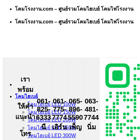
Skip
โคมโรงงาน.com – ศูนย์รวมโคมไฮเบย์ โคมไฟโรงงาน
to
content
โคมโรงงาน.com – ศูนย์รวมโคมไฮเบย์ โคมไฟโรงงาน
เรา
พร้อม
โคมไฮเบย์
061-
061-
065-
063-
โคมไฮเบย์ LED 100W
ให้คำ
825-
775-
896-
481-
โคมไฮเบย์ LED 150W
แนะนำ
6333
7774
5590
7744
โคมไฮเบย์ LED 200W
นี
เอิร์น
เพ็ญ
นิ่ม
โคมไฮเบย์ LED 250W
โทร
โคมไฮเบย์ LED 300W