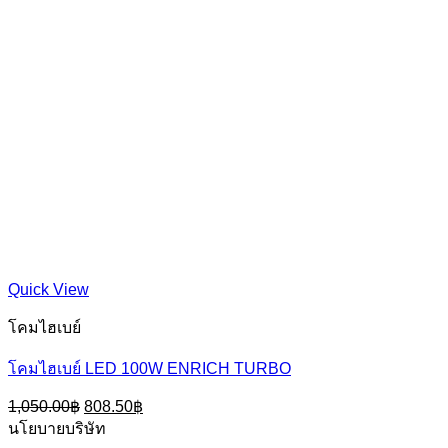
Quick View
โคมไฮเบย์
โคมไฮเบย์ LED 100W ENRICH TURBO
Original
Current
1,050.00
฿
808.50
฿
price
price
นโยบายบริษัท
was:
is: