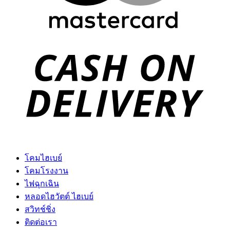
D
โคมไฮเบย์
โคมโรงงาน
ไฟฉุกเฉิน
หลอดไฮวัตต์ ไฮเบย์
สวิทช์ชิ่ง
ติดต่อเรา