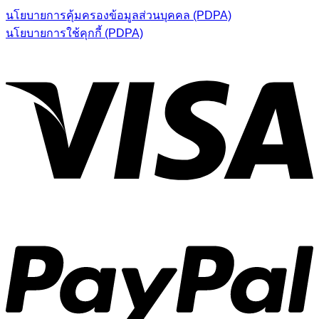
1,050.00฿.
808.50฿.
นโยบายการคุ้มครองข้อมูลส่วนบุคคล (PDPA)
นโยบายการใช้คุกกี้ (PDPA)
V
P