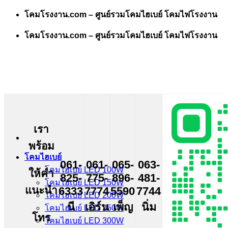
Skip
โคมโรงงาน.com – ศูนย์รวมโคมไฮเบย์ โคมไฟโรงงาน
to
content
โคมโรงงาน.com – ศูนย์รวมโคมไฮเบย์ โคมไฟโรงงาน
เรา
พร้อม
โคมไฮเบย์
061-
061-
065-
063-
โคมไฮเบย์ LED 100W
ให้คำ
825-
775-
896-
481-
โคมไฮเบย์ LED 150W
แนะนำ
6333
7774
5590
7744
โคมไฮเบย์ LED 200W
นี
เอิร์น
เพ็ญ
นิ่ม
โคมไฮเบย์ LED 250W
โทร
โคมไฮเบย์ LED 300W