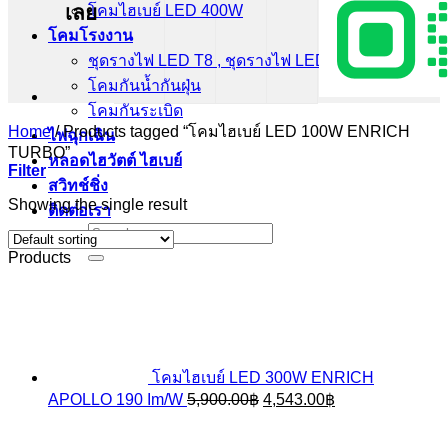
เลย
โคมไฮเบย์ LED 400W
โคมโรงงาน
ชุดรางไฟ LED T8 , ชุดรางไฟ LED T5
โคมกันน้ำกันฝุ่น
โคมกันระเบิด
Home
/
Products tagged “โคมไฮเบย์ LED 100W ENRICH
ไฟฉุกเฉิน
TURBO”
หลอดไฮวัตต์ ไฮเบย์
Filter
สวิทช์ชิ่ง
Showing the single result
ติดต่อเรา
Search
for:
Products
โคมไฮเบย์ LED 300W ENRICH
Original
Current
APOLLO 190 Im/W
5,900.00
฿
4,543.00
฿
price
price
was:
is: