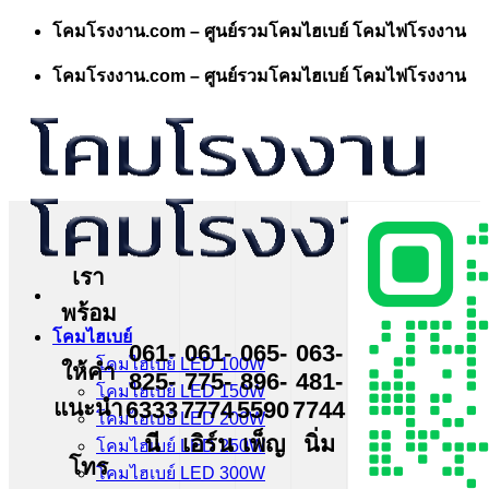
Skip
โคมโรงงาน.com – ศูนย์รวมโคมไฮเบย์ โคมไฟโรงงาน
to
content
โคมโรงงาน.com – ศูนย์รวมโคมไฮเบย์ โคมไฟโรงงาน
เรา
พร้อม
โคมไฮเบย์
061-
061-
065-
063-
โคมไฮเบย์ LED 100W
ให้คำ
825-
775-
896-
481-
โคมไฮเบย์ LED 150W
แนะนำ
6333
7774
5590
7744
โคมไฮเบย์ LED 200W
นี
เอิร์น
เพ็ญ
นิ่ม
โคมไฮเบย์ LED 250W
โทร
โคมไฮเบย์ LED 300W