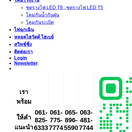
โคมโรงงาน
ชุดรางไฟ LED T8 , ชุดรางไฟ LED T5
โคมกันน้ำกันฝุ่น
โคมกันระเบิด
ไฟฉุกเฉิน
หลอดไฮวัตต์ ไฮเบย์
สวิทช์ชิ่ง
ติดต่อเรา
Login
Newsletter
เรา
พร้อม
061-
061-
065-
063-
ให้คำ
825-
775-
896-
481-
แนะนำ
6333
7774
5590
7744