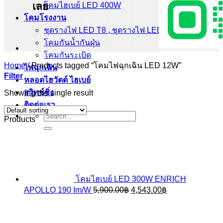
เลย
โคมไฮเบย์ LED 400W
โคมโรงงาน
ชุดรางไฟ LED T8 , ชุดรางไฟ LED T5
โคมกันน้ำกันฝุ่น
โคมกันระเบิด
Home
/
Products tagged “โคมไฟฉุกเฉิน LED 12W”
ไฟฉุกเฉิน
Filter
หลอดไฮวัตต์ ไฮเบย์
สวิทช์ชิ่ง
Showing the single result
ติดต่อเรา
Search
Products
for:
โคมไฮเบย์ LED 300W ENRICH
Original
Current
APOLLO 190 Im/W
5,900.00
฿
4,543.00
฿
price
price
was:
is:
5,900.00฿.
4,543.00฿.