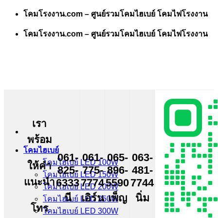
Skip
โคมโรงงาน.com – ศูนย์รวมโคมไฮเบย์ โคมไฟโรงงาน
to
content
โคมโรงงาน.com – ศูนย์รวมโคมไฮเบย์ โคมไฟโรงงาน
เรา
พร้อม
โคมไฮเบย์
061-
061-
065-
063-
โคมไฮเบย์ LED 100W
ให้คำ
825-
775-
896-
481-
โคมไฮเบย์ LED 150W
แนะนำ
6333
7774
5590
7744
โคมไฮเบย์ LED 200W
นี
เอิร์น
เพ็ญ
นิ่ม
โคมไฮเบย์ LED 250W
โทร
โคมไฮเบย์ LED 300W