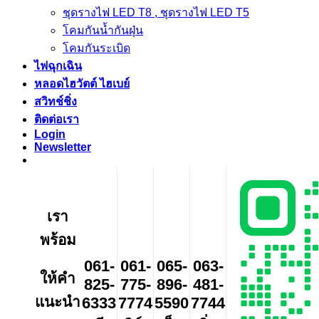
ชุดรางไฟ LED T8 , ชุดรางไฟ LED T5
โคมกันน้ำกันฝุ่น
โคมกันระเบิด
ไฟฉุกเฉิน
หลอดไฮวัตต์ ไฮเบย์
สวิทช์ชิ่ง
ติดต่อเรา
Login
Newsletter
เรา
พร้อม
061-
061-
065-
063-
ให้คำ
825-
775-
896-
481-
แนะนำ
6333
7774
5590
7744