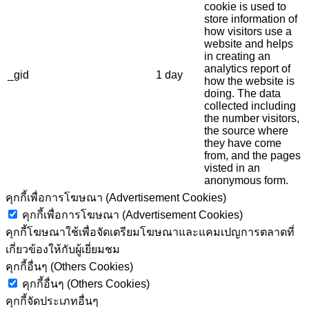
cookie is used to
store information of
how visitors use a
website and helps
in creating an
analytics report of
_gid
1 day
how the website is
doing. The data
collected including
the number visitors,
the source where
they have come
from, and the pages
visted in an
anonymous form.
คุกกี้เพื่อการโฆษณา (Advertisement Cookies)
คุกกี้เพื่อการโฆษณา (Advertisement Cookies)
คุกกี้โฆษณาใช้เพื่อจัดเตรียมโฆษณาและแคมเปญการตลาดที่
เกี่ยวข้องให้กับผู้เยี่ยมชม
คุกกี้อื่นๆ (Others Cookies)
คุกกี้อื่นๆ (Others Cookies)
คุกกี้จัดประเภทอื่นๆ