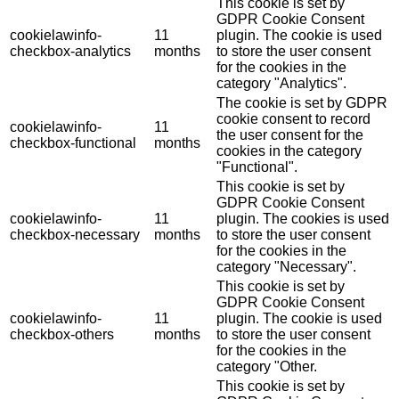
This cookie is set by
GDPR Cookie Consent
cookielawinfo-
11
plugin. The cookie is used
checkbox-analytics
months
to store the user consent
for the cookies in the
category "Analytics".
The cookie is set by GDPR
cookie consent to record
cookielawinfo-
11
the user consent for the
checkbox-functional
months
cookies in the category
"Functional".
This cookie is set by
GDPR Cookie Consent
cookielawinfo-
11
plugin. The cookies is used
checkbox-necessary
months
to store the user consent
for the cookies in the
category "Necessary".
This cookie is set by
GDPR Cookie Consent
cookielawinfo-
11
plugin. The cookie is used
checkbox-others
months
to store the user consent
for the cookies in the
category "Other.
This cookie is set by